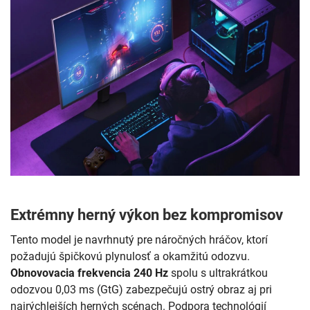
Extrémny herný výkon bez kompromisov
Tento model je navrhnutý pre náročných hráčov, ktorí
požadujú špičkovú plynulosť a okamžitú odozvu.
Obnovovacia frekvencia 240 Hz
spolu s ultrakrátkou
odozvou 0,03 ms (GtG) zabezpečujú ostrý obraz aj pri
najrýchlejších herných scénach. Podpora technológií