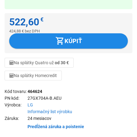
522,60
€
424,88
€
bez DPH
KÚPIŤ
Na splátky Quatro už
od 30 €
Na splátky Homecredit
Kód tovaru
464624
PN kód
27GX704A-B.AEU
Výrobca
LG
Informačný list výrobku
Záruka
24 mesiacov
Predĺžená záruka a poistenie