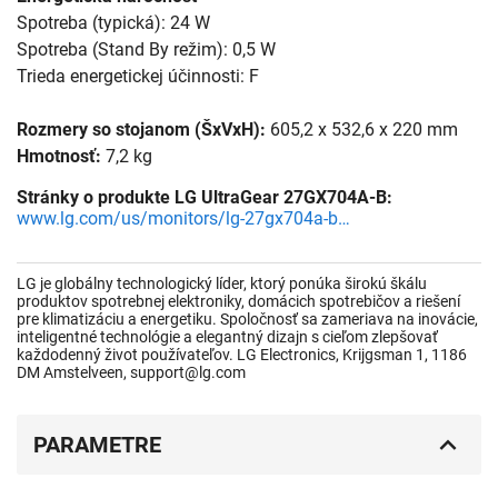
Spotreba (typická): 24 W
Spotreba (Stand By režim): 0,5 W
Trieda energetickej účinnosti: F
Rozmery so stojanom (ŠxVxH):
605,2 x 532,6 x 220 mm
Hmotnosť:
7,2 kg
Stránky o produkte LG UltraGear 27GX704A-B:
www.lg.com/us/monitors/lg-27gx704a-b-gaming-monitor
LG je globálny technologický líder, ktorý ponúka širokú škálu
produktov spotrebnej elektroniky, domácich spotrebičov a riešení
pre klimatizáciu a energetiku. Spoločnosť sa zameriava na inovácie,
inteligentné technológie a elegantný dizajn s cieľom zlepšovať
každodenný život používateľov. LG Electronics, Krijgsman 1, 1186
DM Amstelveen, support@lg.com
PARAMETRE