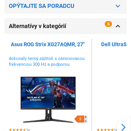
OPÝTAJTE SA PORADCU
6
Alternatívy v kategórií
Profesionálne monitory
Asus ROG Strix XG27AQMR, 27"
Dell UltraSh
dokonalý herný zážitok s obnovovacou
frekvenciou 300 Hz a podporou
FreeSync Premium Pro
1x
1x