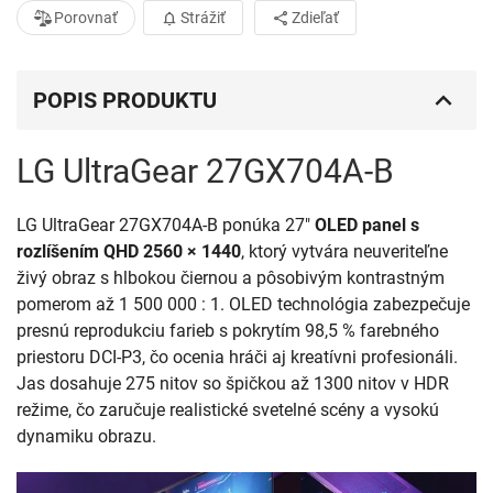
Porovnať
Strážiť
Zdieľať
POPIS PRODUKTU
LG UltraGear 27GX704A-B
LG UltraGear 27GX704A-B ponúka 27"
OLED panel s
rozlíšením QHD 2560 × 1440
, ktorý vytvára neuveriteľne
živý obraz s hlbokou čiernou a pôsobivým kontrastným
pomerom až 1 500 000 : 1. OLED technológia zabezpečuje
presnú reprodukciu farieb s pokrytím 98,5 % farebného
priestoru DCI-P3, čo ocenia hráči aj kreatívni profesionáli.
Jas dosahuje 275 nitov so špičkou až 1300 nitov v HDR
režime, čo zaručuje realistické svetelné scény a vysokú
dynamiku obrazu.