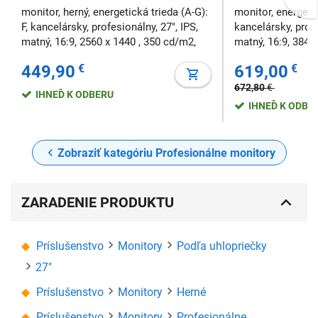
monitor, herný, energetická trieda (A-G):
monitor, energetic
F, kancelársky, profesionálny, 27", IPS,
kancelársky, profe
matný, 16:9, 2560 x 1440 , 350 cd/m2,
matný, 16:9, 3840
1ms, FreeSync, bez repro, Pivot, VESA,
cd/m2, 6ms, bez r
449,90
€
619,00
€
frekvencia 300 Hz
frekvencia 120 H
672,80
€
IHNEĎ K ODBERU
IHNEĎ K ODBE
Zobraziť kategóriu Profesionálne monitory
ZARADENIE PRODUKTU
Príslušenstvo
Monitory
Podľa uhlopriečky
27"
Príslušenstvo
Monitory
Herné
Príslušenstvo
Monitory
Profesionálne