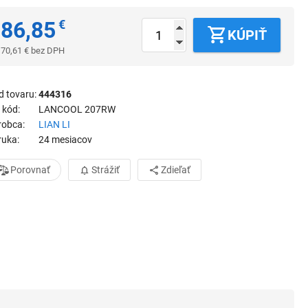
86,85
€
KÚPIŤ
70,61
€
bez DPH
d tovaru
444316
 kód
LANCOOL 207RW
robca
LIAN LI
ruka
24 mesiacov
Porovnať
Strážiť
Zdieľať