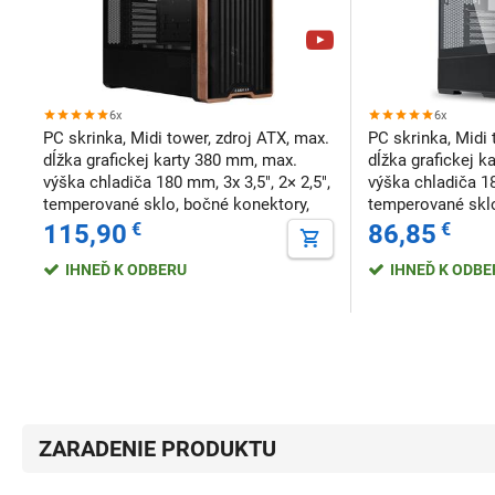
sp...
6x
6x
PC skrinka, Midi tower, zdroj ATX, max.
PC skrinka, Midi 
dĺžka grafickej karty 380 mm, max.
dĺžka grafickej 
výška chladiča 180 mm, 3x 3,5", 2× 2,5",
výška chladiča 18
temperované sklo, bočné konektory,
temperované sklo
čierna
čierna
115,90
€
86,85
€
IHNEĎ K ODBERU
IHNEĎ K ODB
ZARADENIE PRODUKTU