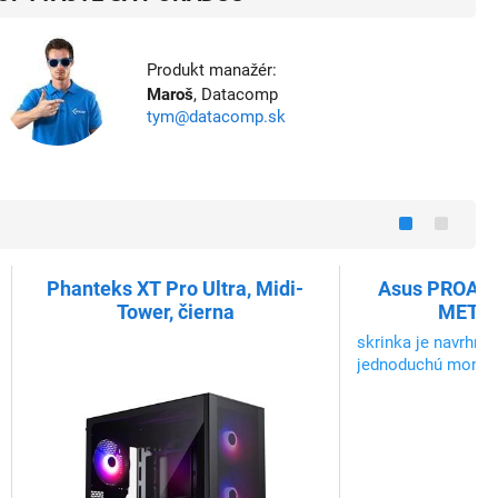
Produkt manažér:
Maroš
, Datacomp
tym@datacomp.sk
Phanteks XT Pro Ultra, Midi-
Asus PROAR
Tower, čierna
METAL,
skrinka je navrhnu
jednoduchú montá
užívateľsky príveti