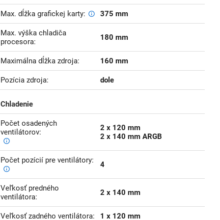
Max. dĺžka grafickej karty
375 mm
Max. výška chladiča
180 mm
procesora
Maximálna dĺžka zdroja
160 mm
Pozícia zdroja
dole
Chladenie
Počet osadených
2 x 120 mm
ventilátorov
2 x 140 mm ARGB
Počet pozícií pre ventilátory
4
Veľkosť predného
2 x 140 mm
ventilátora
Veľkosť zadného ventilátora
1 x 120 mm