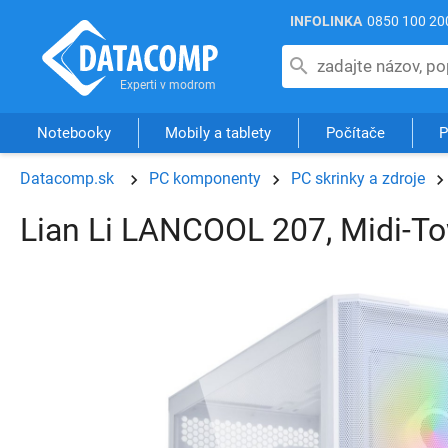
INFOLINKA
0850 100 20
Notebooky
Mobily a tablety
Počítače
P
Datacomp.sk
PC komponenty
PC skrinky a zdroje
Lian Li LANCOOL 207, Midi-Tow