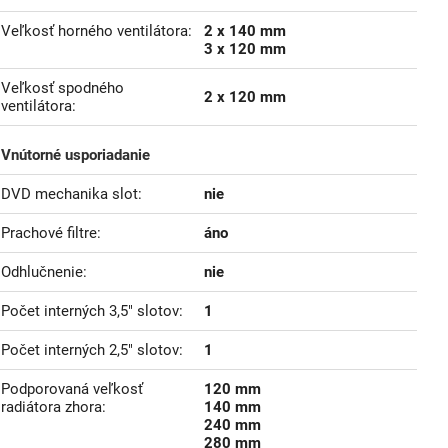
Veľkosť horného ventilátora
2 x 140 mm
3 x 120 mm
Veľkosť spodného
2 x 120 mm
ventilátora
Vnútorné usporiadanie
DVD mechanika slot
nie
Prachové filtre
áno
Odhlučnenie
nie
Počet interných 3,5" slotov
1
Počet interných 2,5" slotov
1
Podporovaná veľkosť
120 mm
radiátora zhora
140 mm
240 mm
280 mm