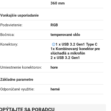
360 mm
Vonkajšie usporiadanie
Podsvietenie
RGB
Bočnica
temperované sklo
Konektory
1 x USB 3.2 Gen1 Type C
1x Kombinovaný konektor pre
slúchadlá a mikrofón
2 x USB 3.2 Gen1
Umiestnenie konektorov
hore
Základne parametre
Odporúčané využitie
herné
OPÝTAJTE SA PORADCU