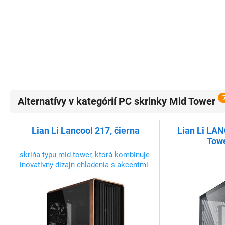
Alternatívy v kategórií PC skrinky Mid Tower
Lian Li Lancool 217, čierna
Lian Li LAN
Towe
skriňa typu mid-tower, ktorá kombinuje
inovatívny dizajn chladenia s akcentmi
skutočného dreva. Dodáva sa s
predinštalovanými piatimi ventilátormi,
ktoré poskytujú optimalizované
prúdenie vzduchu hneď po vybalení.
Flexibilný dizajn montáže PSU uľahčuje