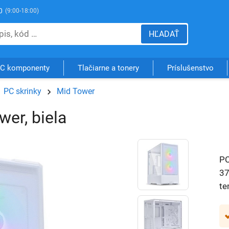
0
(9:00-18:00)
HĽADAŤ
C komponenty
Tlačiarne a tonery
Príslušenstvo
PC skrinky
Mid Tower
er, biela
PC
37
te