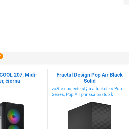
7
COOL 207, Midi-
Fractal Design Pop Air Black
r, čierna
Solid
zažite spojenie štýlu a funkcie s Pop
Series, Pop Air prináša prístup k
prúdeniu vzduchu, spája precíznu
konštrukciu s dynamickým dizajnom