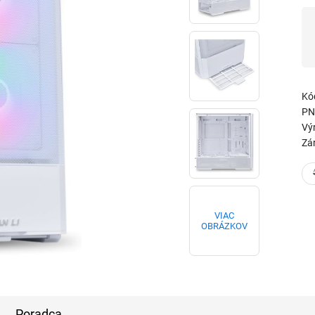
Kó
PN
Vý
Zá
VIAC
OBRÁZKOV
Poradca