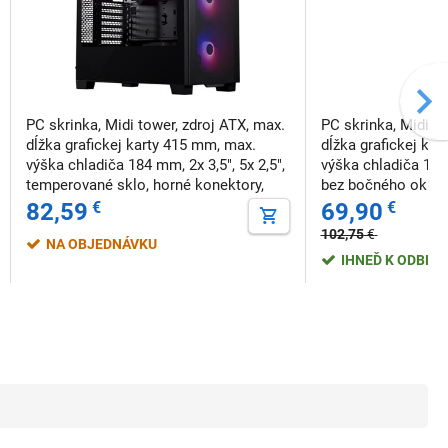
PC skrinka, Midi tower, zdroj ATX, max.
PC skrinka, Midi to
dĺžka grafickej karty 415 mm, max.
dĺžka grafickej ka
výška chladiča 184 mm, 2x 3,5", 5x 2,5",
výška chladiča 160 
temperované sklo, horné konektory,
bez bočného okna, 
čierna
čierna
82,59
€
69,90
€
102,75
€
NA OBJEDNÁVKU
IHNEĎ K ODBER