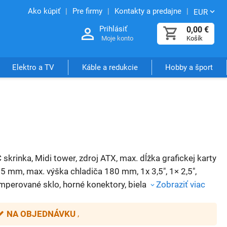
Ako kúpiť
Pre firmy
Kontakty a predajne
EUR
Prihlásiť
0,00
€
Moje konto
Košík
Elektro a TV
Káble a redukcie
Hobby a šport
 skrinka, Midi tower, zdroj ATX, max. dĺžka grafickej karty
5 mm, max. výška chladiča 180 mm, 1x 3,5", 1× 2,5",
mperované sklo, horné konektory, biela
Zobraziť viac
NA OBJEDNÁVKU