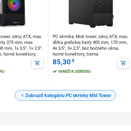
tower, zdroj ATX, max.
PC skrinka, Midi tower, zdroj ATX, max.
karty 375 mm, max.
dĺžka grafickej karty 405 mm, 170 mm,
0 mm, 1x 3,5", 1× 2,5",
4x 3,5", 3× 2,5", bez bočného okna,
, horné konektory,
horné konektory, čierna
85,30
€
ERU
IHNEĎ K ODBERU
Zobraziť kategóriu PC skrinky Mid Tower