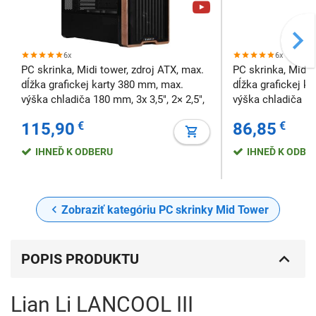
6x
6x
PC skrinka, Midi tower, zdroj ATX, max.
PC skrinka, Midi 
dĺžka grafickej karty 380 mm, max.
dĺžka grafickej k
výška chladiča 180 mm, 3x 3,5", 2× 2,5",
výška chladiča 180
temperované sklo, bočné konektory,
temperované sklo
115,90
€
86,85
€
čierna
čierna
IHNEĎ K ODBERU
IHNEĎ K ODBE
Zobraziť kategóriu PC skrinky Mid Tower
POPIS PRODUKTU
Lian Li LANCOOL III