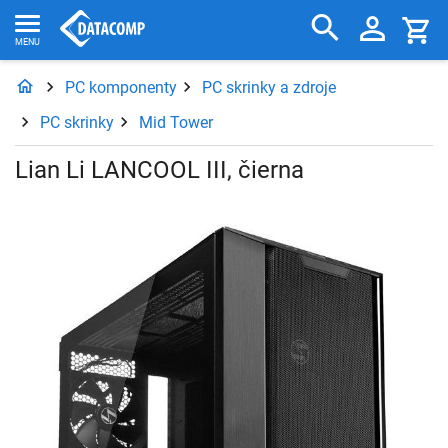
PC komponenty
PC skrinky a zdroje
PC skrinky
Mid Tower
Lian Li LANCOOL III, čierna