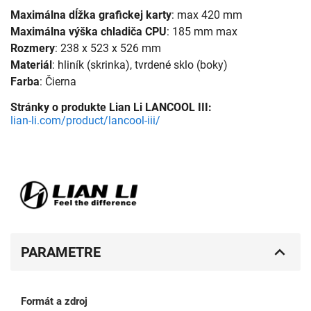
Maximálna dĺžka grafickej karty
: max 420 mm
Maximálna výška chladiča CPU
: 185 mm max
Rozmery
: 238 x 523 x 526 mm
Materiál
: hliník (skrinka), tvrdené sklo (boky)
Farba
: Čierna
Stránky o produkte Lian Li LANCOOL III:
lian-li.com/product/lancool-iii/
PARAMETRE
Formát a zdroj