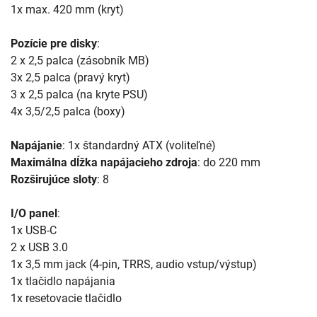
1x max. 420 mm (kryt)
Pozície pre disky
:
2 x 2,5 palca (zásobník MB)
3x 2,5 palca (pravý kryt)
3 x 2,5 palca (na kryte PSU)
4x 3,5/2,5 palca (boxy)
Napájanie
: 1x štandardný ATX (voliteľné)
Maximálna dĺžka napájacieho zdroja
: do 220 mm
Rozširujúce sloty
: 8
I/O panel
:
1x USB-C
2 x USB 3.0
1x 3,5 mm jack (4-pin, TRRS, audio vstup/výstup)
1x tlačidlo napájania
1x resetovacie tlačidlo