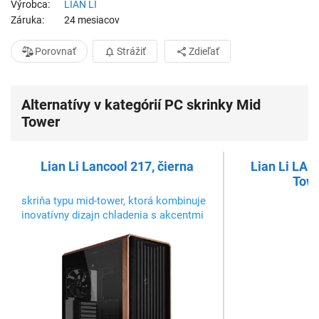
Výrobca
LIAN LI
Záruka
24 mesiacov
Porovnať
Strážiť
Zdieľať
Alternatívy v kategórií PC skrinky Mid
Tower
Lian Li Lancool 217, čierna
Lian Li LAN
Towe
skriňa typu mid-tower, ktorá kombinuje
inovatívny dizajn chladenia s akcentmi
skutočného dreva. Dodáva sa s
predinštalovanými piatimi ventilátormi,
ktoré poskytujú optimalizované
prúdenie vzduchu hneď po vybalení.
Flexibilný dizajn montáže PSU uľahčuje
sp...