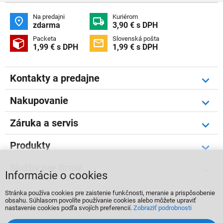
Na predajni
Kuriérom


zdarma
3,90 € s DPH
Packeta
Slovenská pošta


1,99 € s DPH
1,99 € s DPH
Kontakty a predajne
Nakupovanie
Záruka a servis
Produkty
Služby pre firmy
Informácie o cookies
Stránka používa cookies pre zaistenie funkčnosti, meranie a prispôsobenie



obsahu. Súhlasom povolíte používanie cookies alebo môžete upraviť
nastavenie cookies podľa svojích preferencií.
Zobraziť podrobnosti