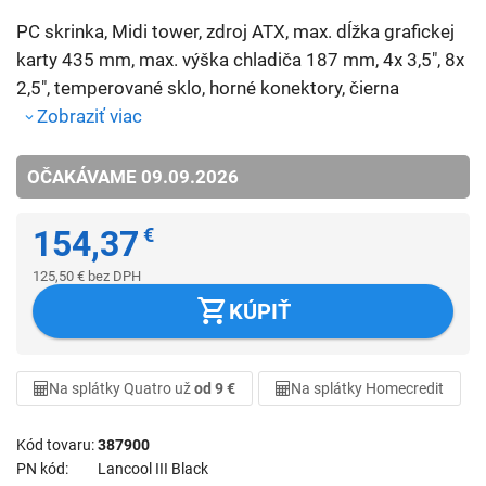
PC skrinka, Midi tower, zdroj ATX, max. dĺžka grafickej
karty 435 mm, max. výška chladiča 187 mm, 4x 3,5", 8x
2,5", temperované sklo, horné konektory, čierna
Zobraziť viac
OČAKÁVAME 09.09.2026
154,37
€
125,50
€
bez DPH
KÚPIŤ
Na splátky Quatro už
od 9 €
Na splátky Homecredit
Kód tovaru
387900
PN kód
Lancool III Black