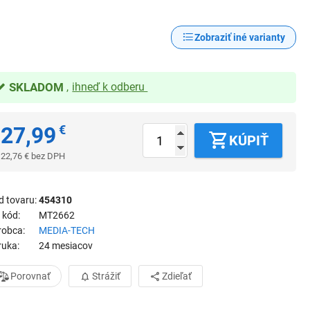
Zobraziť iné varianty
SKLADOM
ihneď k odberu
27,99
€
KÚPIŤ
22,76
€
bez DPH
d tovaru
454310
 kód
MT2662
robca
MEDIA-TECH
ruka
24 mesiacov
Porovnať
Strážiť
Zdieľať