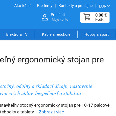
Ako kúpiť
Pre firmy
Kontakty a predajne
EUR
Prihlásiť
0,00
€
Moje konto
Košík
Elektro a TV
Káble a redukcie
Hobby a šport
ľný ergonomický stojan pre
otočný, odolný a skladací dizajn, nastavenie
viacerých uhlov, bezpečnosť a stabilita
staviteľný otočný ergonomický stojan pre 10-17 palcové
tebooky a tablety
Zobraziť viac