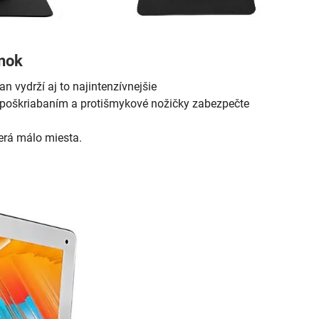
enok
an vydrží aj to najintenzívnejšie
d poškriabaním a protišmykové nožičky zabezpečte
erá málo miesta.