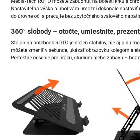
Media-Tech ROTO môžete zabudnúť na bolesti krku a chrb
Nastaviteľná výška a uhol vám umožní dokonale nastaviť 
do úrovne očí a pracujte bez zbytočného svalového napäti
360° slobody – otočte, umiestnite, prezent
Stojan na notebook ROTO je nielen stabilný, ale aj plnú m
môžete zmeniť v sekunde, ukázať obrazovku kolegom alebo
Perfektné riešenie pre prácu, štúdium alebo zábavu – bez 