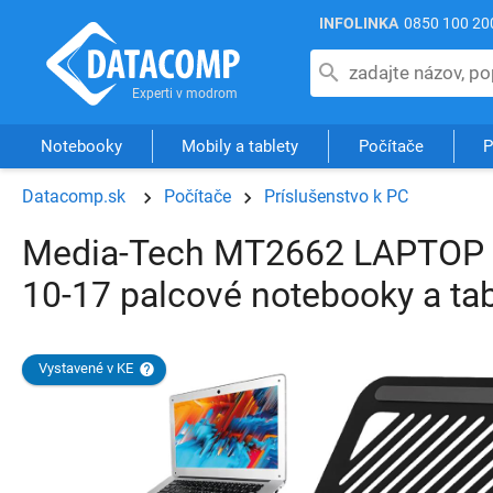
INFOLINKA
0850 100 20
Notebooky
Mobily a tablety
Počítače
P
Datacomp.sk
Počítače
Príslušenstvo k PC
Media-Tech MT2662 LAPTOP ST
10-17 palcové notebooky a tab
Vystavené v KE