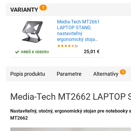
1
VARIANTY
Media-Tech MT2661
LAPTOP STAND,
nastaviteľný
ergonomický stojan
pre 10-17 palcové
2x
notebooky a tablety
25,01
€
IHNEĎ K ODBERU
5
Popis produktu
Parametre
Alternatívy
Media-Tech MT2662 LAPTOP
Nastaviteľný, otočný, ergonomický stojan pre noteboo
MT2662