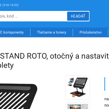
0
(9:00-18:00)
HĽADAŤ
C komponenty
Tlačiarne a tonery
Príslušenstvo
AND ROTO, otočný a nastavite
lety
na
no