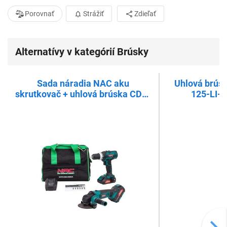
Porovnať
Strážiť
Zdieľať
Alternatívy v kategórií Brúsky
Sada náradia NAC aku
Uhlová brús
skrutkovač + uhlová brúska CDB-
125-LI-
AGE-LI-20V