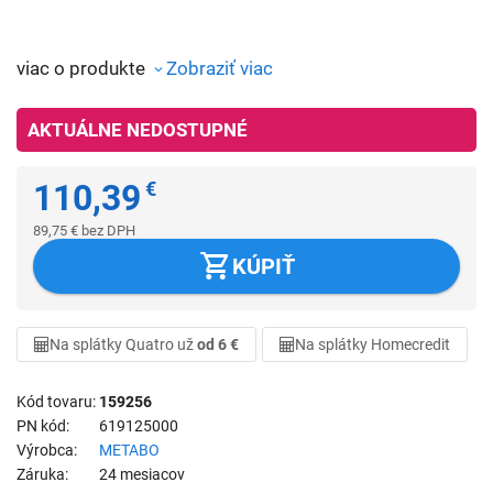
viac o produkte
Zobraziť viac
AKTUÁLNE NEDOSTUPNÉ
110,39
€
89,75
€
bez DPH
KÚPIŤ
Na splátky Quatro už
od 6 €
Na splátky Homecredit
Kód tovaru
159256
PN kód
619125000
Výrobca
METABO
Záruka
24 mesiacov