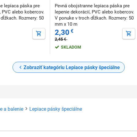
e lepiaca páska pre
Pevná obojstranne lepiaca páska pre
í, PVC alebo kobercov.
lepenie dekorácií, PVC alebo kobercov.
 dĺžkach. Rozmery: 50
V ponuke v troch dĺžkach. Rozmery: 50
mm x 10 m
2,30
€
2,45
€
SKLADOM
Zobraziť kategóriu Lepiace pásky špeciálne
ie a balenie
Lepiace pásky špeciálne