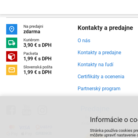
Na predajni
Kontakty a predajne

zdarma
Kuriérom
O nás

3,90 € s DPH
Kontakty a predajne
Packeta

1,99 € s DPH
Kontakty na ľudí
Slovenská pošta

1,99 € s DPH
Certifikáty a ocenenia
Partnerský program



Predajne
Bratislava,
Informácie o co
Košice, Prešov
Stránka používa cookies pr
môžete upraviť nastavenie c