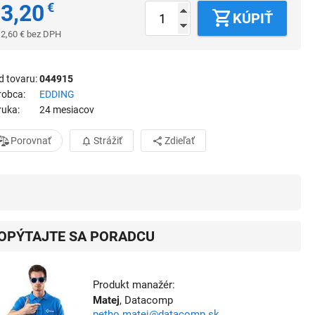
3,20
€
KÚPIŤ
2,60
€
bez DPH
d tovaru
044915
robca
EDDING
ruka
24 mesiacov
Porovnať
Strážiť
Zdieľať
OPÝTAJTE SA PORADCU
Produkt manažér:
Matej
, Datacomp
petho.matej@datacomp.sk