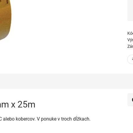
Kó
Vý
Zá
8mm x 25m
C alebo kobercov. V ponuke v troch dĺžkach.