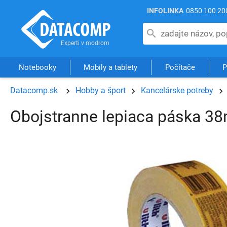
INFOLINKA
0850 100 20
Notebooky
Mobily a tablety
Počítače
P
Datacomp.sk
Hobby a šport
Kancelárske potreby
Obojstranne lepiaca páska 