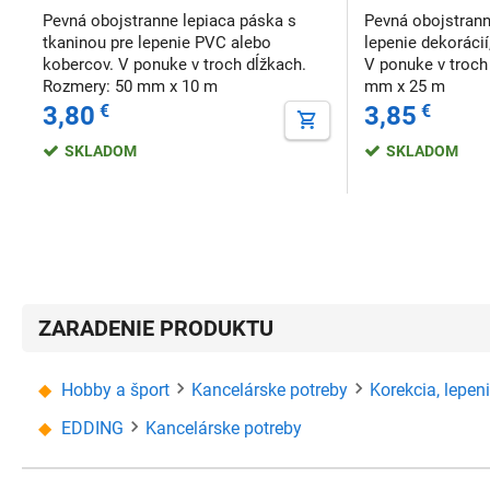
Pevná obojstranne lepiaca páska s
Pevná obojstrann
tkaninou pre lepenie PVC alebo
lepenie dekoráci
kobercov. V ponuke v troch dĺžkach.
V ponuke v troch
Rozmery: 50 mm x 10 m
mm x 25 m
3,80
€
3,85
€
SKLADOM
SKLADOM
ZARADENIE PRODUKTU
Hobby a šport
Kancelárske potreby
Korekcia, lepen
EDDING
Kancelárske potreby