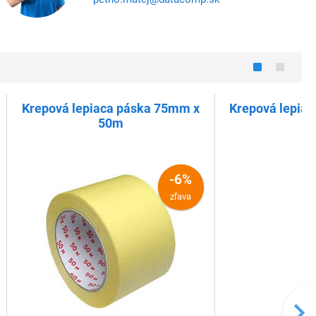
Krepová lepiaca páska 75mm x
Krepová lepia
50m
5
-6%
zľava