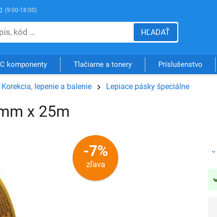
0
(9:00-18:00)
HĽADAŤ
C komponenty
Tlačiarne a tonery
Príslušenstvo
Korekcia, lepenie a balenie
Lepiace pásky špeciálne
38mm x 25m
-7%
zľava