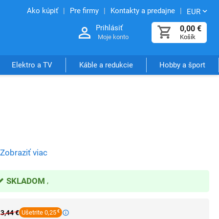
Ako kúpiť
Pre firmy
Kontakty a predajne
EUR
Prihlásiť
0,00
€
Moje konto
Košík
Elektro a TV
Káble a redukcie
Hobby a šport
Zobraziť viac
SKLADOM
3,44
€
Ušetrite 0,25
€