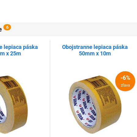
6
e
e lepiaca páska
Obojstranne lepiaca páska
m x 25m
50mm x 10m
-6%
zľava