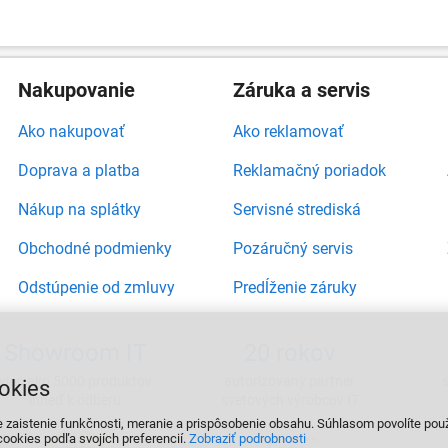
Nakupovanie
Záruka a servis
Ako nakupovať
Ako reklamovať
Doprava a platba
Reklamačný poriadok
Nákup na splátky
Servisné strediská
Obchodné podmienky
Pozáručný servis
Odstúpenie od zmluvy
Predĺženie záruky
Showroom IT
20 rokov
viac ako 5000 produktov
autorizovaný partner
okies
ihneď k odberu
svetových výrobcov IT
e zaistenie funkčnosti, meranie a prispôsobenie obsahu. Súhlasom povolíte pou
ookies podľa svojích preferencií.
Zobraziť podrobnosti