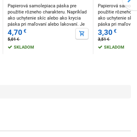
Papierová samolepiaca páska pre
Papierová samolep
použitie rôzneho charakteru. Napríklad
použitie rôzneho c
ako uchytenie skíc alebo ako krycia
ako uchytenie skíc
páska pri maľovaní alebo lakovaní. Je
páska pri maľovaní
odolná voči pôsobeniu vlhkosti, veľmi
odolná voči pôsobe
4,70
€
3,30
€
jednoducho sa strháva a po odlepení
jednoducho sa strh
5,01
€
3,51
€
nezanecháva stopy po lepidle. Rozme
nezanecháva stopy
SKLADOM
SKLADOM