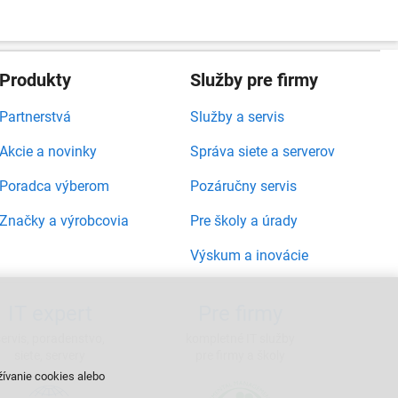
Produkty
Služby pre firmy
Partnerstvá
Služby a servis
Akcie a novinky
Správa siete a serverov
Poradca výberom
Pozáručny servis
Značky a výrobcovia
Pre školy a úrady
Výskum a inovácie
IT expert
Pre firmy
servis, poradenstvo,
kompletné IT služby
siete, servery
pre firmy a školy
žívanie cookies alebo