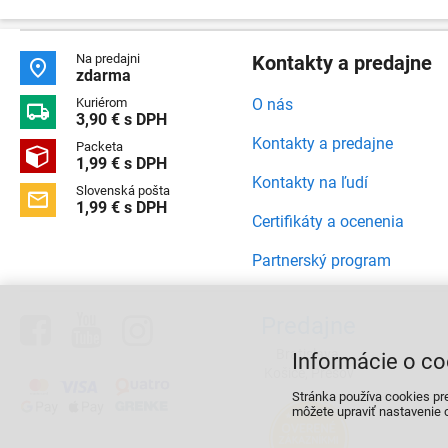
Na predajni
Kontakty a predajne

zdarma
Kuriérom
O nás

3,90 € s DPH
Kontakty a predajne
Packeta

1,99 € s DPH
Kontakty na ľudí
Slovenská pošta

1,99 € s DPH
Certifikáty a ocenenia
Partnerský program



Predajne
Bratislava,
Informácie o co
Košice, Prešov
Stránka používa cookies pr
môžete upraviť nastavenie c