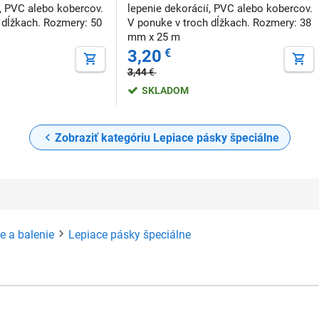
í, PVC alebo kobercov.
lepenie dekorácií, PVC alebo kobercov.
 dĺžkach. Rozmery: 50
V ponuke v troch dĺžkach. Rozmery: 38
mm x 25 m
3,20
€
3,44
€
SKLADOM
Zobraziť kategóriu Lepiace pásky špeciálne
ie a balenie
Lepiace pásky špeciálne