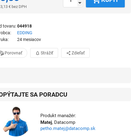
3,13
€
bez DPH
d tovaru
044918
robca
EDDING
ruka
24 mesiacov
Porovnať
Strážiť
Zdieľať
OPÝTAJTE SA PORADCU
Produkt manažér:
Matej
, Datacomp
petho.matej@datacomp.sk