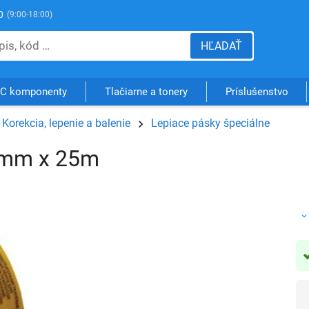
0
(9:00-18:00)
HĽADAŤ
C komponenty
Tlačiarne a tonery
Príslušenstvo
Korekcia, lepenie a balenie
Lepiace pásky špeciálne
50mm x 25m