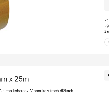
Kó
Vý
Zá
0mm x 25m
C alebo kobercov. V ponuke v troch dĺžkach.