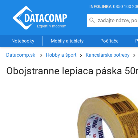
INFOLINKA
0850 100 20
Notebooky
Mobily a tablety
Počítače
P
Datacomp.sk
Hobby a šport
Kancelárske potreby
Obojstranne lepiaca páska 