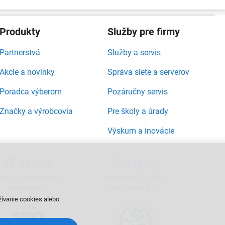
Produkty
Služby pre firmy
Partnerstvá
Služby a servis
Akcie a novinky
Správa siete a serverov
Poradca výberom
Pozáručny servis
Značky a výrobcovia
Pre školy a úrady
Výskum a inovácie
IT expert
Pre firmy
servis, poradenstvo,
kompletné IT služby
siete, servery
pre firmy a školy
žívanie cookies alebo