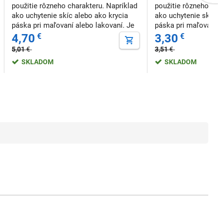
použitie rôzneho charakteru. Napríklad
použitie rôzneho ch
ako uchytenie skíc alebo ako krycia
ako uchytenie skíc 
páska pri maľovaní alebo lakovaní. Je
páska pri maľovaní 
odolná voči pôsobeniu vlhkosti, veľmi
odolná voči pôsobe
4,70
€
3,30
€
jednoducho sa strháva a po odlepení
jednoducho sa strh
5,01
€
3,51
€
nezanecháva stopy po lepidle. Rozme
nezanecháva stopy 
SKLADOM
SKLADOM