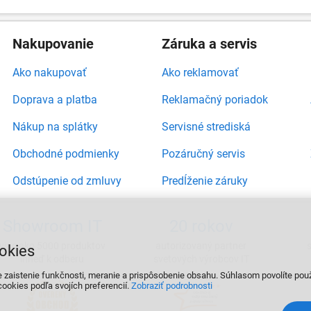
Nakupovanie
Záruka a servis
Ako nakupovať
Ako reklamovať
Doprava a platba
Reklamačný poriadok
Nákup na splátky
Servisné strediská
Obchodné podmienky
Pozáručný servis
Odstúpenie od zmluvy
Predĺženie záruky
Showroom IT
20 rokov
viac ako 5000 produktov
autorizovaný partner
okies
ihneď k odberu
svetových výrobcov IT
e zaistenie funkčnosti, meranie a prispôsobenie obsahu. Súhlasom povolíte pou
ookies podľa svojích preferencií.
Zobraziť podrobnosti