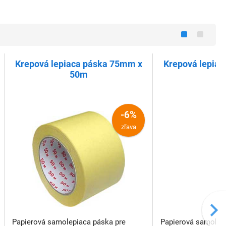
Krepová lepiaca páska 75mm x
Krepová lepia
50m
5
-6%
zľava
Papierová samolepiaca páska pre
Papierová samolep