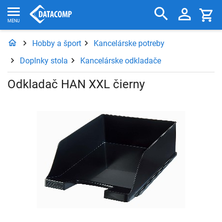
Hobby a šport
Kancelárske potreby
Doplnky stola
Kancelárske odkladače
Odkladač HAN XXL čierny