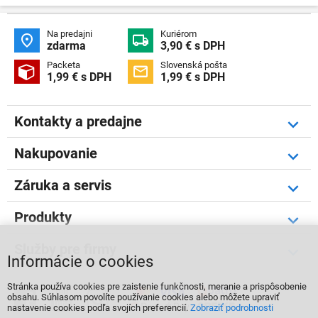
Na predajni
Kuriérom


zdarma
3,90 € s DPH
Packeta
Slovenská pošta


1,99 € s DPH
1,99 € s DPH
Kontakty a predajne
Nakupovanie
Záruka a servis
Produkty
Služby pre firmy
Informácie o cookies
Stránka používa cookies pre zaistenie funkčnosti, meranie a prispôsobenie



obsahu. Súhlasom povolíte používanie cookies alebo môžete upraviť
nastavenie cookies podľa svojích preferencií.
Zobraziť podrobnosti