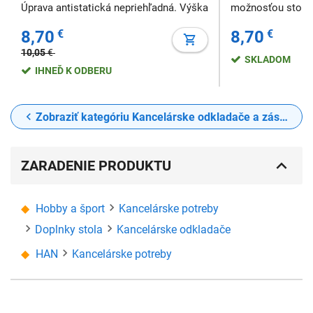
Úprava antistatická nepriehľadná. Výška
možnosťou stohov
odkladača: 100 mm. Väčšie balenie: 2
dozadu. Použiteľ
8,70
€
8,70
€
ks. Farba: sivá Výrobca: HAN
stohovateľný do o
Vyššie bočné sten
10,05
€
SKLADOM
extra veľký výrez 
IHNEĎ K ODBERU
Zobraziť kategóriu Kancelárske odkladače a zásuvky
ZARADENIE PRODUKTU
Hobby a šport
Kancelárske potreby
Doplnky stola
Kancelárske odkladače
HAN
Kancelárske potreby