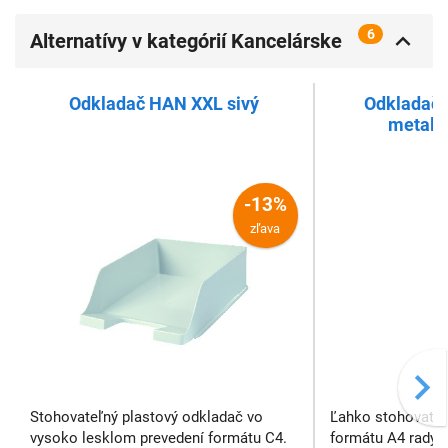
6
Alternatívy v kategórií Kancelárske
odkladače a zásuvky
Odkladač HAN XXL sivý
Odkladač
metalic
-13%
zľava
Stohovateľný plastový odkladač vo
Ľahko stohovateľ
vysoko lesklom prevedení formátu C4.
formátu A4 rady W