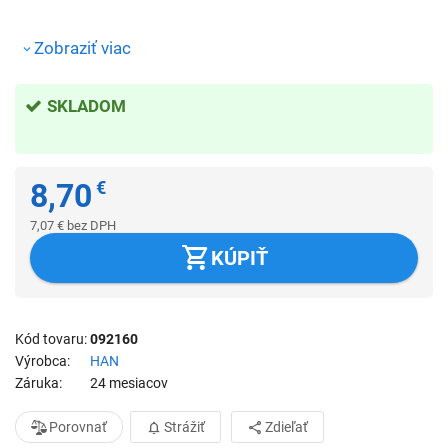
Zobraziť viac
SKLADOM
8,70
€
7,07
€
bez DPH
KÚPIŤ
Kód tovaru
092160
Výrobca
HAN
Záruka
24 mesiacov
Porovnať
Strážiť
Zdieľať