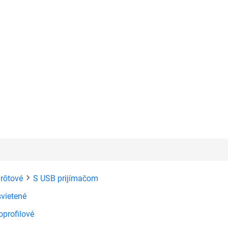
rôtové
S USB prijímačom
vietené
oprofilové