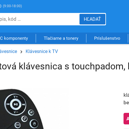
0
(9:00-18:00)
HĽADAŤ
C komponenty
Tlačiarne a tonery
Príslušenstvo
ávesnice
Klávesnice k TV
ová klávesnica s touchpadom, l
kl
be