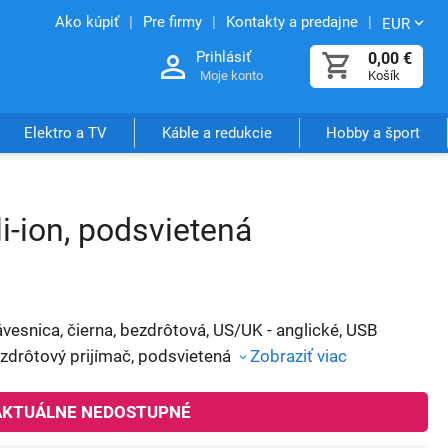
Ako kúpiť
Pre firmy
Kontakty a predajne
EUR
Prihlásiť
0,00
€
Moje konto
Košík
Elektro a TV
Káble a redukcie
Hobby a šport
i-ion, podsvietená
ávesnica, čierna, bezdrôtová, US/UK - anglické, USB
zdrôtový prijímač, podsvietená
Zobraziť viac
AKTUÁLNE NEDOSTUPNÉ