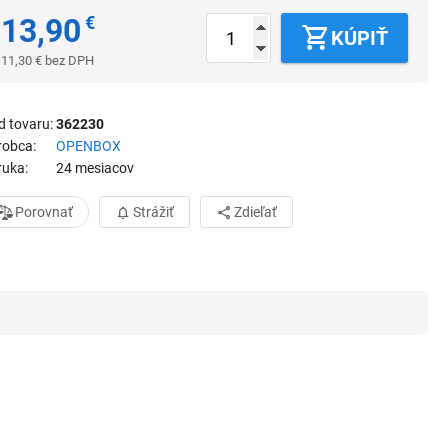
13,90
€
KÚPIŤ
11,30
€
bez DPH
d tovaru
362230
robca
OPENBOX
ruka
24 mesiacov
Porovnať
Strážiť
Zdieľať