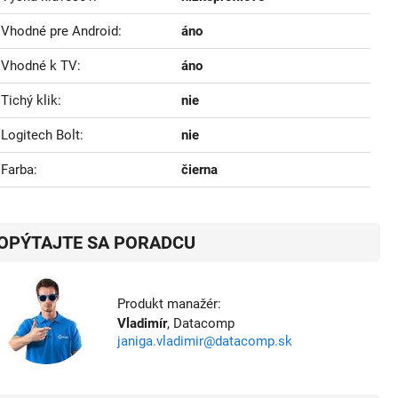
Vhodné pre Android
áno
Vhodné k TV
áno
Tichý klik
nie
Logitech Bolt
nie
Farba
čierna
OPÝTAJTE SA PORADCU
Produkt manažér:
Vladimír
, Datacomp
janiga.vladimir@datacomp.sk