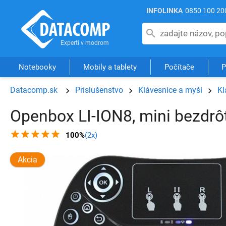
INFOLINKA
0850 100 20
Notebooky
Mobily a tablety
Počítače
P
Datacomp.sk
Príslušenstvo
Klávesnice a myši
Kl
Openbox LI-ION8, mini bezdrôt
100%
(2x)
Akcia