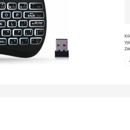
Kó
Vý
Zá