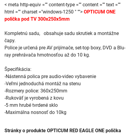
< meta http-equiv ="" content-type ="" content ="" text =""
html ="" charset ="windows-1250 " "">
OPTICUM ONE
polička pod TV 300x250x5mm
Kompletnú sadu, obsahuje sadu skrutiek a montážne
čapy.
Police je určená pre AV prijímače, set-top boxy, DVD a Blu-
ray prehrávača hmotnosťou až do 10 kg.
Špecifikácia:
-Nástenná polica pre audio-video vybavenie
-Veľmi jednoduchá montáž na stenu
-Rozmery police: 360x250mm
-Rukoväť je vyrobená z kovu
-5 mm hrubé tvrdené sklo
-Maximálna nosnosť do 10kg
Stránky o produkte OPTICUM RED EAGLE ONE polička