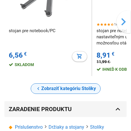
1x
stojan pre notebook/PC
stojan pre notebo
nastaviteľným uh
možnosťou otáča
používanie noteb
6,56
€
8,91
€
11,99
€
SKLADOM
IHNEĎ K ODBE
Zobraziť kategóriu Stolíky
ZARADENIE PRODUKTU
Príslušenstvo
Držiaky a stojany
Stolíky