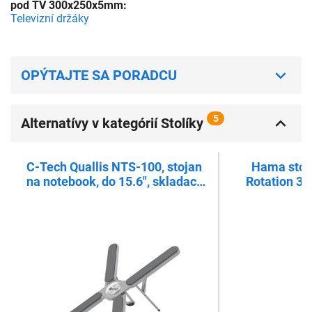
pod TV 300x250x5mm:
Televizní držáky
OPÝTAJTE SA PORADCU
5
Alternatívy v kategórií Stolíky
C-Tech Quallis NTS-100, stojan
Hama stoj
na notebook, do 15.6", skladací,
Rotation 36
hliníkový
st