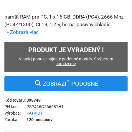
pamäť RAM pre PC, 1 x 16 GB, DDR4 (PC4), 2666 Mhz
(PC4-21300), CL19, 1,2 V, herná, pasívny chladič
Zobraziť viac
PRODUKT JE VYRADENÝ !
V našej ponuke nájdete podobné modely. S výberom
pomôžeme
.
ZOBRAZIŤ PODOBNÉ
Kód tovaru
398749
PN kód
PSP416G266681H1
Výrobca
PATRIOT
Záruka
120 mesiacov