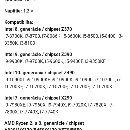
Napätie:
1,2 V
Kompatibilita:
Intel 8. generácie / chipset Z370
i7-8700K, i7-8700, i7-8086K, i5-8600K, i5-8500, i5-8400, i3-
8350K, i3-8100
Intel 9. generácie / chipset Z390
i9-9900K, i7-9700K, i5-9600K, i5-9400F, i3-9350KF
Intel 10. generácia / chipset Z490
i9-10900T, i9-10900KF, i9-10900K, i9-10900, i7-10700T, i7-
10700KF, i7-10700K, i7-10700F, i7-10700F, i7-10700K
Intel 7. generácia / chipset X299
i9-7980XE, i9-7960X, i9-7940X, i9-7920X, i7-7820X, i7-
7800X, i7-7740X, i7-7740K
AMD Ryzen 2. a 3. generácie / chipset