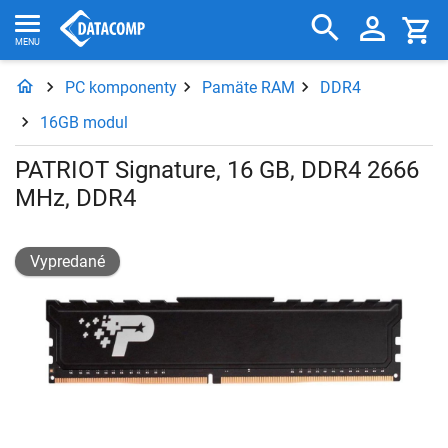
PC komponenty
Pamäte RAM
DDR4
16GB modul
PATRIOT Signature, 16 GB, DDR4 2666
MHz, DDR4
Vypredané