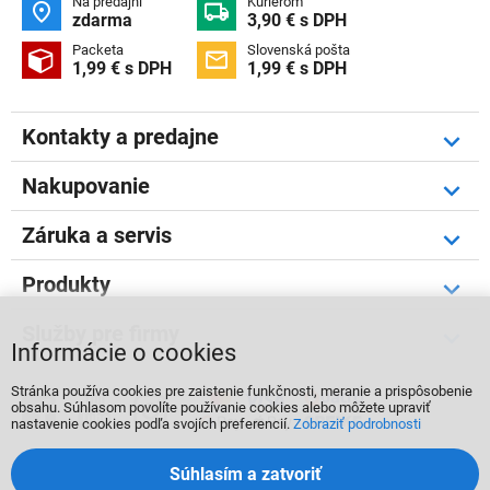
Na predajni
Kuriérom


zdarma
3,90 € s DPH
Packeta
Slovenská pošta


1,99 € s DPH
1,99 € s DPH
Kontakty a predajne
Nakupovanie
Záruka a servis
Produkty
Služby pre firmy
Informácie o cookies
Stránka používa cookies pre zaistenie funkčnosti, meranie a prispôsobenie



obsahu. Súhlasom povolíte používanie cookies alebo môžete upraviť
nastavenie cookies podľa svojích preferencií.
Zobraziť podrobnosti
Súhlasím a zatvoriť