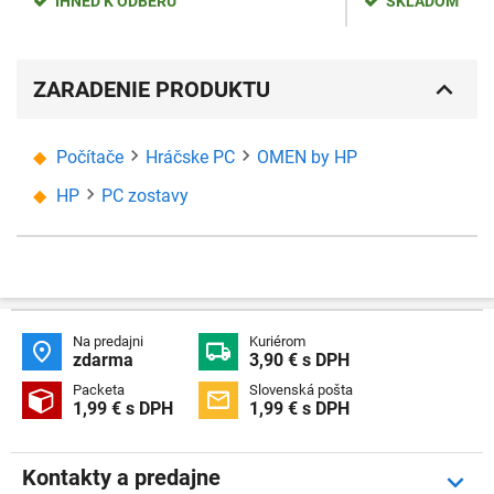
IHNEĎ K ODBERU
SKLADOM
ZARADENIE PRODUKTU
Počítače
Hráčske PC
OMEN by HP
HP
PC zostavy
Na predajni
Kuriérom


zdarma
3,90 € s DPH
Packeta
Slovenská pošta


1,99 € s DPH
1,99 € s DPH
Kontakty a predajne