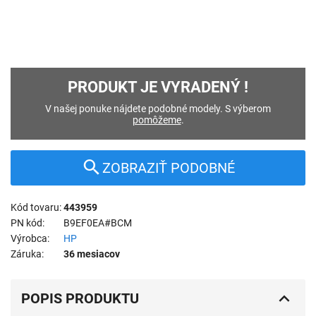
PRODUKT JE VYRADENÝ !
V našej ponuke nájdete podobné modely. S výberom
pomôžeme
.
ZOBRAZIŤ PODOBNÉ
Kód tovaru
443959
PN kód
B9EF0EA#BCM
Výrobca
HP
Záruka
36 mesiacov
POPIS PRODUKTU