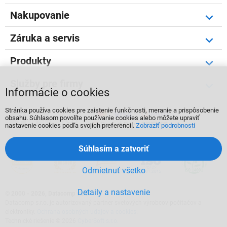
Nakupovanie
Záruka a servis
Produkty
Služby pre firmy
Informácie o cookies
Stránka používa cookies pre zaistenie funkčnosti, meranie a prispôsobenie



obsahu. Súhlasom povolíte používanie cookies alebo môžete upraviť
nastavenie cookies podľa svojích preferencií.
Zobraziť podrobnosti
Súhlasím a zatvoriť
Odmietnuť všetko
Detaily a nastavenie
©
2000 - 2026, Datacomp s.r.o.
Datacomp s.r.o. je autorizovaný partner svetových výrobcov počítačov a
elektroniky.
Ochrana osobných údajov a cookies
.
Technické riešenie © 2026
CyberSoft s.r.o.