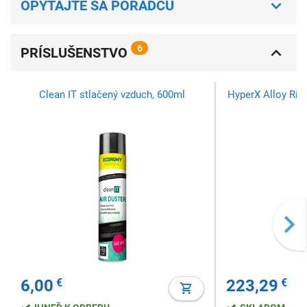
OPÝTAJTE SA PORADCU
6
PRÍSLUŠENSTVO
Clean IT stlačený vzduch, 600ml
HyperX Alloy Rise
6,00
€
223,29
€