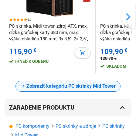
6x
PC skrinka, Midi tower, zdroj ATX, max.
PC skrinka, Midi 
dĺžka grafickej karty 380 mm, max.
dĺžka grafickej k
výška chladiča 180 mm, 3x 3,5", 2× 2,5",
výška chladiča 180
temperované sklo, bočné konektory,
temperované sklo
115,90
€
109,90
€
čierna
biela
120,70
€
IHNEĎ K ODBERU
SKLADOM
Zobraziť kategóriu PC skrinky Mid Tower
ZARADENIE PRODUKTU
PC komponenty
PC skrinky a zdroje
PC skrinky
Mid Tower