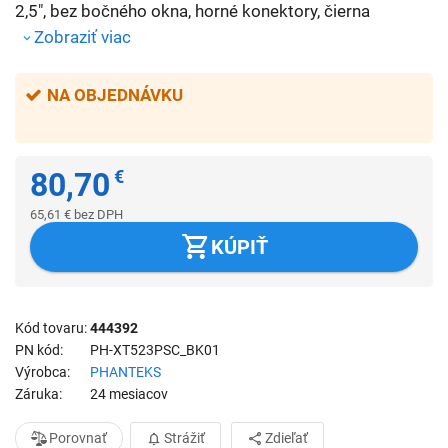
2,5", bez bočného okna, horné konektory, čierna
Zobraziť viac
NA OBJEDNÁVKU
80,70
€
65,61
€
bez DPH
KÚPIŤ
Kód tovaru
444392
PN kód
PH-XT523PSC_BK01
Výrobca
PHANTEKS
Záruka
24 mesiacov
Porovnať
Strážiť
Zdieľať