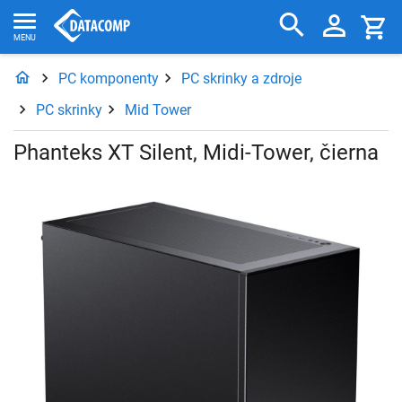
PC komponenty
PC skrinky a zdroje
PC skrinky
Mid Tower
Phanteks XT Silent, Midi-Tower, čierna