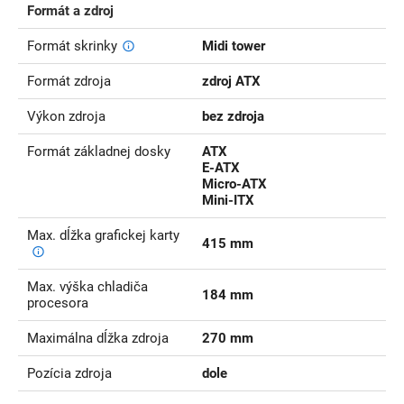
Formát a zdroj
Formát skrinky
Midi tower
Formát zdroja
zdroj ATX
Výkon zdroja
bez zdroja
Formát základnej dosky
ATX
E-ATX
Micro-ATX
Mini-ITX
Max. dĺžka grafickej karty
415 mm
Max. výška chladiča
184 mm
procesora
Maximálna dĺžka zdroja
270 mm
Pozícia zdroja
dole