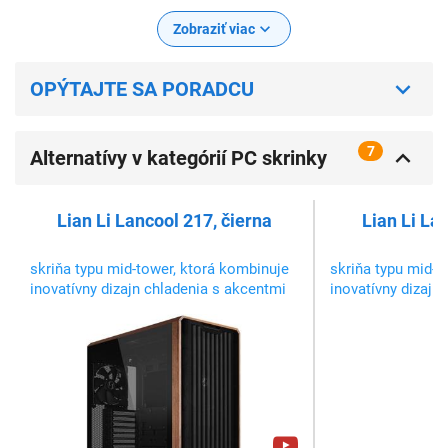
Zobraziť viac
OPÝTAJTE SA PORADCU
7
Alternatívy v kategórií PC skrinky
Mid Tower
Lian Li Lancool 217, čierna
Lian Li La
skriňa typu mid-tower, ktorá kombinuje
skriňa typu mid-t
inovatívny dizajn chladenia s akcentmi
inovatívny dizajn
skutočného dreva. Dodáva sa s
skutočného dreva
predinštalovanými piatimi ventilátormi,
predinštalovanými
ktoré poskytujú optimalizované
ktoré poskytujú 
prúdenie vzduchu hneď po vybalení.
prúdenie vzduchu 
Flexibilný dizajn montáže PSU uľahčuje
Flexibilný dizajn
sp...
sp...