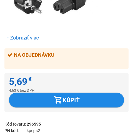
Zobraziť viac
NA OBJEDNÁVKU
5,69
€
4,63
€
bez DPH
KÚPIŤ
Kód tovaru
296595
PN kód
kpsps2