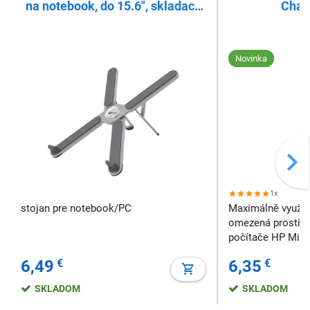
na notebook, do 15.6", skladací,
Chas
hliníkový
Novinka
1x
stojan pre notebook/PC
Maximálně využij
omezená prostřed
počítače HP Mini 
využitím věžového
6,49
€
6,35
€
svislé poloze. P
prostředí můžete
SKLADOM
SKLADOM
umístěním