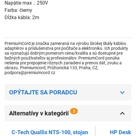
Napätie max .: 250V

Farba: čierny

PremiumCord je značka zameraná na výrobu širokej škály káblov,
adaptérov a príslušenstva pre počítače a elektroniku. Ich produkty
sa vyznačujú dobrým pomerom cena/kvalita a sú dostupné pre
bežných používateľov aj profesionálov. PremiumCord ponúka
riešenia pre prepojenie rôznych zariadení a prenos dát, zvuku a
obrazu. Premiumcord, Průhonická 133, Praha, CZ,
podpora@premiumcord.cz
OPÝTAJTE SA PORADCU
3
Alternatívy v kategórií
C-Tech Quallis NTS-100, stojan
HP Desktop