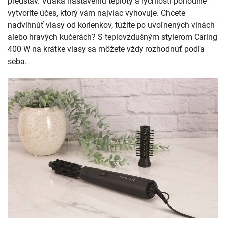
predstáv. Vďaka nastaveniu teploty a rýchlosti pohodlne
vytvoríte účes, ktorý vám najviac vyhovuje. Chcete
nadvihnúť vlasy od korienkov, túžite po uvoľnených vlnách
alebo hravých kučerách? S teplovzdušným stylerom Caring
400 W na krátke vlasy sa môžete vždy rozhodnúť podľa
seba.