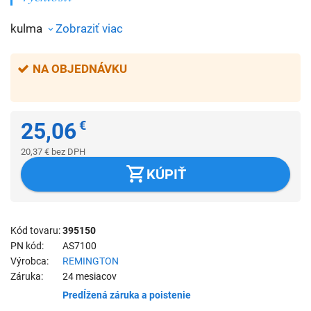
kulma
Zobraziť viac
NA OBJEDNÁVKU
25,06
€
20,37
€
bez DPH
KÚPIŤ
Kód tovaru
395150
PN kód
AS7100
Výrobca
REMINGTON
Záruka
24 mesiacov
Predĺžená záruka a poistenie