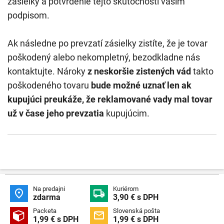
zásielky a potvrdenie tejto skutočnosti vašim
podpisom.
Ak následne po prevzatí zásielky zistíte, že je tovar
poškodený alebo nekompletný, bezodkladne nás
kontaktujte. Nároky
z neskoršie zistených vád
takto
poškodeného tovaru
bude možné uznať len ak
kupujúci preukáže, že reklamované vady mal tovar
už v čase jeho prevzatia
kupujúcim.
Na predajni
Kuriérom


zdarma
3,90 € s DPH
Packeta
Slovenská pošta


1,99 € s DPH
1,99 € s DPH