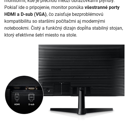
monitormi, kde je prechod medzi obrazovkami plynulý.
Pokiaľ ide o pripojenie, monitor ponúka
všestranné porty
HDMI a D-sub (VGA)
, čo zaisťuje bezproblémovú
kompatibilitu so staršími počítačmi aj modernými
notebookmi. Čistý a funkčný dizajn dopĺňa stabilný stojan,
ktorý efektívne šetrí miesto na stole.