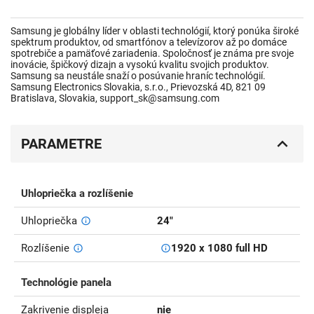
Samsung je globálny líder v oblasti technológií, ktorý ponúka široké
spektrum produktov, od smartfónov a televízorov až po domáce
spotrebiče a pamäťové zariadenia. Spoločnosť je známa pre svoje
inovácie, špičkový dizajn a vysokú kvalitu svojich produktov.
Samsung sa neustále snaží o posúvanie hraníc technológií.
Samsung Electronics Slovakia, s.r.o., Prievozská 4D, 821 09
Bratislava, Slovakia, support_sk@samsung.com
PARAMETRE
Uhlopriečka a rozlíšenie
Uhlopriečka
24"
Rozlíšenie
1920 x 1080 full HD
Technológie panela
Zakrivenie displeja
nie