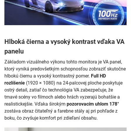
Hlboká čierna a vysoký kontrast vďaka VA
panelu
Základom vizuálneho výkonu tohto monitora je VA panel,
ktorý vyniká predovšetkým schopnosťou zobraziť skutočne
hlbokú čiernu a vysoký kontrastný pomer.
Full HD
rozlíšenie
(1920 × 1080) na 24-palcovej ploche poskytuje
ostrý detail, zatiaľ čo technológia VA zabezpečuje, že
tmavé scény vo filmoch alebo hrách vyzerajú bohatšie a
realistickejšie. Vďaka širokým
pozorovacím uhlom 178°
zostáva obraz čitateľný a farebne stály aj pri pohľade z
boku, čo zvyšuje komfort pri zdieľaní obsahu.