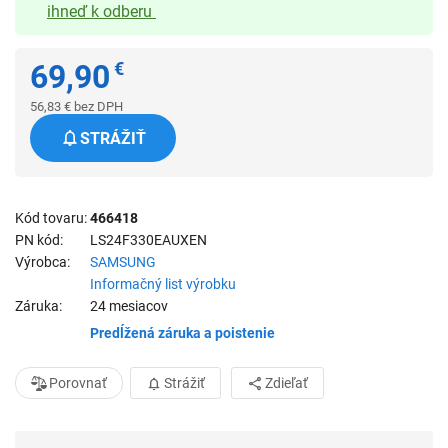
ihneď k odberu
69,90
€
56,83
€
bez DPH
STRÁŽIŤ
Kód tovaru
466418
PN kód
LS24F330EAUXEN
Výrobca
SAMSUNG
Informačný list výrobku
Záruka
24 mesiacov
Predĺžená záruka a poistenie
Porovnať
Strážiť
Zdieľať