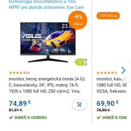
technológia SmoothMotion a 1ms
MPRT pre plynulé zobrazenie, Eye Care
Plus technológia s filtrom modrého
-9%
TOP Akcia
svetla a Flicker-Free
zľava
5x
1x
monitor, herný, energetická trieda (A-G):
monitor, kancelárs
C, kancelársky, 24", IPS, matný, 16:9,
1080 full HD, 300
1920 x 1080 full HD, 250 cd/m2, 1ms,
VESA, frekvencia
bez repro, VESA, frekvencia 120 Hz
74,89
€
69,90
€
81,91
€
76,90
€
IHNEĎ K ODBERU
IHNEĎ K ODBE