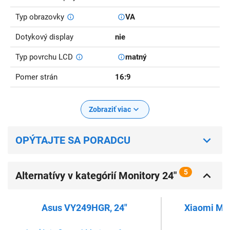
Typ obrazovky
VA
Dotykový display
nie
Typ povrchu LCD
matný
Pomer strán
16:9
Zobraziť viac
OPÝTAJTE SA PORADCU
5
Alternatívy v kategórií Monitory 24"
Asus VY249HGR, 24"
Xiaomi Mon