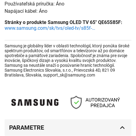
Používateľská príručka: Áno
Napájací kábel: Áno
Stránky o produkte Samsung OLED TV 65" QE65S85F:
www.samsung.com/sk/tvs/oled-tv/s85f-65-inch-oled-4k-smart-tv-qe65s85faexxh/
Samsung je globálny líder v oblasti technológií, ktorý ponúka široké
spektrum produktov, od smartfónov a televízorov až po domáce
spotrebiče a pamäťové zariadenia. Spoločnosť je známa pre svoje
inovácie, špičkový dizajn a vysokú kvalitu svojich produktov.
Samsung sa neustále snaží o posúvanie hraníc technológií.
Samsung Electronics Slovakia, s.r.o., Prievozská 4D, 821 09
Bratislava, Slovakia, support_sk@samsung.com
PARAMETRE