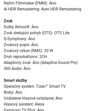
Režim Filmmaker (FMM): Áno
AI HDR Remastering: Auto HDR Remastering
Zvuk
Dolby Atmos®: Áno
Zvuk sledujúci pohyb (OTS): OTS Lite
Q-Symphony: Áno
Zvukový popis: Áno
Zvukový výkon (RMS): 20 W
Druh reproduktorov: 2CH
Adaptívny zvuk: Áno (Adaptive Sound Pro)
360 Audio: Áno
Smart služby
Operačný systém: Tizen™ Smart TV
Bixby: Áno
Vzdialené hlasové ovládanie: Áno
Hlasový asistent: Alexa
Samsung TV Plus: Áno