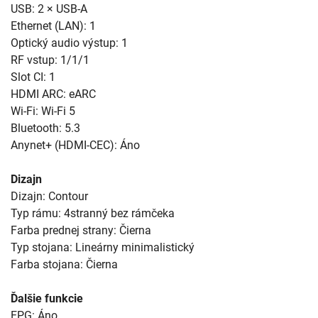
USB: 2 × USB-A
Ethernet (LAN): 1
Optický audio výstup: 1
RF vstup: 1/1/1
Slot CI: 1
HDMI ARC: eARC
Wi-Fi: Wi-Fi 5
Bluetooth: 5.3
Anynet+ (HDMI-CEC): Áno
Dizajn
Dizajn: Contour
Typ rámu: 4stranný bez rámčeka
Farba prednej strany: Čierna
Typ stojana: Lineárny minimalistický
Farba stojana: Čierna
Ďalšie funkcie
EPG: Áno