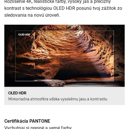
Rozlíšenie 4K, realistické farby, vysoký jas a precízny
kontrast s technológiou OLED HDR posunú tvoj zážitok zo
sledovania na novú úroveň.
Certifikácia PANTONE
Vychutnaj si presné a verné farby