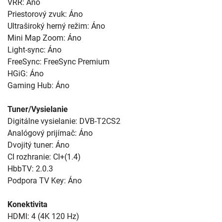
VRR: Áno
Priestorový zvuk: Áno
Ultraširoký herný režim: Áno
Mini Map Zoom: Áno
Light-sync: Áno
FreeSync: FreeSync Premium
HGiG: Áno
Gaming Hub: Áno
Tuner/Vysielanie
Digitálne vysielanie: DVB-T2CS2
Analógový prijímač: Áno
Dvojitý tuner: Áno
CI rozhranie: CI+(1.4)
HbbTV: 2.0.3
Podpora TV Key: Áno
Konektivita
HDMI: 4 (4K 120 Hz)