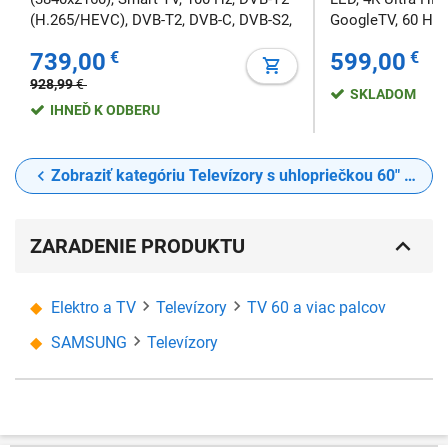
(H.265/HEVC), DVB-T2, DVB-C, DVB-S2,
GoogleTV, 60 Hz,
HDMI, LAN RJ45, USB port, HDR, Wi-Fi
(H.265/HEVC), DV
739,00
€
599,00
€
5, WEB prehliadač, CI/CI+ Slot, 400×300
HDMI, LAN RJ45, 
mm
5, CI/CI+ Slot, 
928,99
€
SKLADOM
IHNEĎ K ODBERU
Zobraziť kategóriu Televízory s uhlopriečkou 60" a viac (nad 152 cm)
ZARADENIE PRODUKTU
Elektro a TV
Televízory
TV 60 a viac palcov
SAMSUNG
Televízory