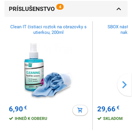
4
PRÍSLUŠENSTVO
Clean IT čistiaci roztok na obrazovky s
SBOX nástenn
utierkou, 200ml
nakláp
6,90
€
29,66
€
IHNEĎ K ODBERU
SKLADOM