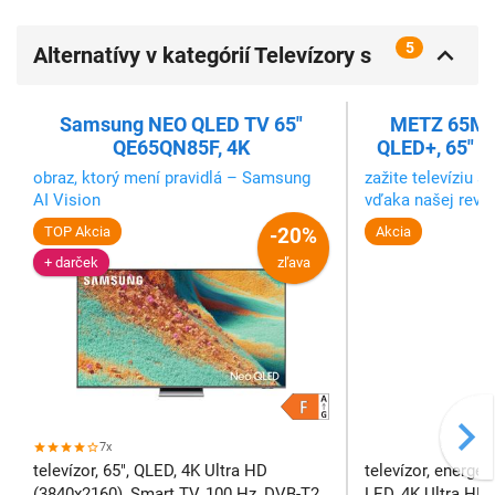
5
Alternatívy v kategórií Televízory s
uhlopriečkou 60" a viac (nad 152
cm)
Samsung NEO QLED TV 65"
METZ 65MUE
QE65QN85F, 4K
QLED+, 65" (
d
obraz, ktorý mení pravidlá – Samsung
zažite televíziu 
AI Vision
vďaka našej revol
matného displeja.
TOP Akcia
-20%
Akcia
hladká textúra pr
+ darček
zľava
ktorá zaručuje do
sledovania.
7x
televízor, 65", QLED, 4K Ultra HD
televízor, energeti
(3840x2160), Smart TV, 100 Hz, DVB-T2
LED, 4K Ultra HD 