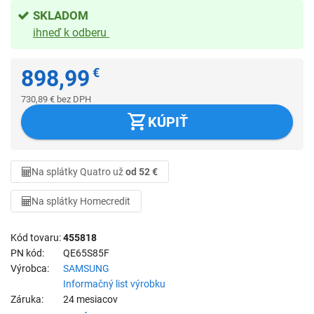
SKLADOM
ihneď k odberu
898,99
€
730,89
€
bez DPH
KÚPIŤ
Na splátky Quatro už
od 52 €
Na splátky Homecredit
Kód tovaru
455818
PN kód
QE65S85F
Výrobca
SAMSUNG
Informačný list výrobku
Záruka
24 mesiacov