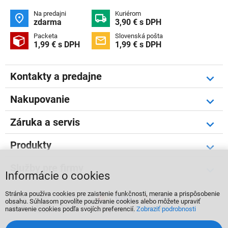
Na predajni
Kuriérom


zdarma
3,90 € s DPH
Packeta
Slovenská pošta


1,99 € s DPH
1,99 € s DPH
Kontakty a predajne
Nakupovanie
Záruka a servis
Produkty
Služby pre firmy
Informácie o cookies
Stránka používa cookies pre zaistenie funkčnosti, meranie a prispôsobenie



obsahu. Súhlasom povolíte používanie cookies alebo môžete upraviť
nastavenie cookies podľa svojích preferencií.
Zobraziť podrobnosti