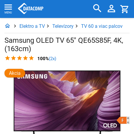
Elektro a TV
Televízory
TV 60 a viac palcov
Samsung OLED TV 65" QE65S85F, 4K,
(163cm)
100%
(2x)
Akcia