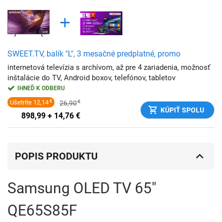
SWEET.TV, balík "L", 3 mesačné predplatné, promo
internetová televízia s archívom, až pre 4 zariadenia, možnosť
inštalácie do TV, Android boxov, telefónov, tabletov
IHNEĎ K ODBERU
Ušetríte
12,14
€
26,90
€
KÚPIŤ SPOLU
898,99 + 14,76
€
POPIS PRODUKTU
Samsung OLED TV 65"
QE65S85F