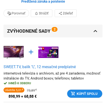
Predĺžená záruka a poistenie
Porovnať
Strážiť
Zdieľať
2
ZVÝHODNENÉ SADY
SWEET.TV, balík "L", 12 mesačné predplatné
internetová televízia s archívom, až pre 4 zariadenia, možnosť
inštalácie do TV, Android boxov, telefónov, tabletov
IHNEĎ K ODBERU
Ušetríte
5,01
€
73,89
€
KÚPIŤ SPOLU
898,99 + 68,88
€