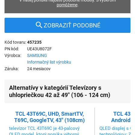
V našej ponuke nájdete podobné modely. S výberom
pomôžeme
.
ZOBRAZIŤ PODOBNÉ
Kód tovaru
457235
PN kód
UE43U8072F
Výrobca
SAMSUNG
Informačný list výrobku
Záruka
24 mesiacov
Alternatívy v kategórií Televízory s
uhlopriečkou 42 až 49" (106 - 124 cm)
TCL 43T69C, UHD, SmartTV,
TCL 43S
T69C, GoogleTV, 43" (108cm)
AndroidTV
televízor TCL 43T69C je 43-palcový
QLED displej s Q
QLED model, ktorý ponúka výborný
technológiou: Zab