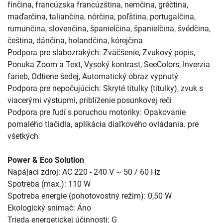
fínčina, francúzska francúzština, nemčina, gréčtina,
maďarčina, taliančina, nórčina, poľština, portugalčina,
rumunčina, slovenčina, španielčina, španielčina, švédčina,
čeština, dánčina, holandčina, kórejčina
Podpora pre slabozrakých: Zväčšenie, Zvukový popis,
Ponuka Zoom a Text, Vysoký kontrast, SeeColors, Inverzia
farieb, Odtiene šedej, Automatický obraz vypnutý
Podpora pre nepočujúcich: Skryté titulky (titulky), zvuk s
viacerými výstupmi, priblíženie posunkovej reči
Podpora pre ľudí s poruchou motoriky: Opakovanie
pomalého tlačidla, aplikácia diaľkového ovládania. pre
všetkých
Power & Eco Solution
Napájací zdroj: AC 220 - 240 V ~ 50 / 60 Hz
Spotreba (max.): 110 W
Spotreba energie (pohotovostný režim): 0,50 W
Ekologický snímač: Áno
Trieda energetickej účinnosti: G