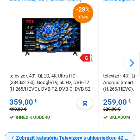
pomer ceny a výkonu pre bežné aj
realistické farby 
-28%
náročnejšie multimediálne využitie
odtieňov
zľava
televízor, 43", QLED, 4K Ultra HD
televízor, 43", LE
(3840x2160), GoogleTV, 60 Hz, DVB-T2
Android Smart TV
(H.265/HEVC), DVB-T2, DVB-C, DVB-S2,
(H.265/HEVC), DV
HDMI, LAN RJ45, USB 3.0, HDR, Wi-Fi 5,
HDMI, LAN RJ45, U
359,00
€
259,00
€
WEB prehliadač, CI/CI+ Slot, 200×200
WEB prehliadač, C
mm
mm
499,00
€
329,00
€
IHNEĎ K ODBERU
SKLADOM
Zobraziť kategóriu Televízory s uhlopriečkou 42 až 49" (106 - 124 cm)