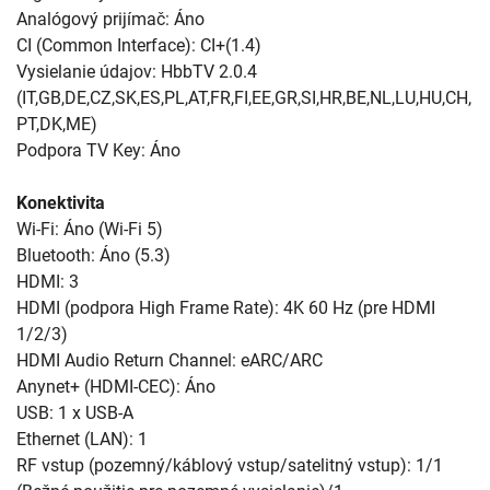
Analógový prijímač: Áno
CI (Common Interface): CI+(1.4)
Vysielanie údajov: HbbTV 2.0.4
(IT,GB,DE,CZ,SK,ES,PL,AT,FR,FI,EE,GR,SI,HR,BE,NL,LU,HU,CH,
PT,DK,ME)
Podpora TV Key: Áno
Konektivita
Wi-Fi: Áno (Wi-Fi 5)
Bluetooth: Áno (5.3)
HDMI: 3
HDMI (podpora High Frame Rate): 4K 60 Hz (pre HDMI
1/2/3)
HDMI Audio Return Channel: eARC/ARC
Anynet+ (HDMI-CEC): Áno
USB: 1 x USB-A
Ethernet (LAN): 1
RF vstup (pozemný/káblový vstup/satelitný vstup): 1/1