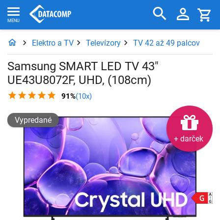
Elektro a TV
Televízory
TV 42 až 49 palcov
Samsung SMART LED TV 43"
UE43U8072F, UHD, (108cm)
91%
(10x)
Vypredané
+ darček