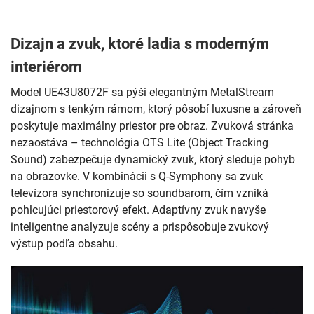
Dizajn a zvuk, ktoré ladia s moderným
interiérom
Model UE43U8072F sa pýši elegantným MetalStream
dizajnom s tenkým rámom, ktorý pôsobí luxusne a zároveň
poskytuje maximálny priestor pre obraz. Zvuková stránka
nezaostáva – technológia OTS Lite (Object Tracking
Sound) zabezpečuje dynamický zvuk, ktorý sleduje pohyb
na obrazovke. V kombinácii s Q-Symphony sa zvuk
televízora synchronizuje so soundbarom, čím vzniká
pohlcujúci priestorový efekt. Adaptívny zvuk navyše
inteligentne analyzuje scény a prispôsobuje zvukový
výstup podľa obsahu.