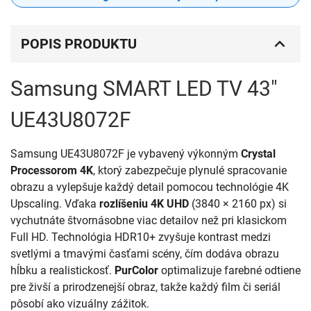
POPIS PRODUKTU
Samsung SMART LED TV 43"
UE43U8072F
Samsung UE43U8072F je vybavený výkonným
Crystal
Processorom 4K
, ktorý zabezpečuje plynulé spracovanie
obrazu a vylepšuje každý detail pomocou technológie 4K
Upscaling. Vďaka
rozlíšeniu 4K UHD
(3840 × 2160 px) si
vychutnáte štvornásobne viac detailov než pri klasickom
Full HD. Technológia HDR10+ zvyšuje kontrast medzi
svetlými a tmavými časťami scény, čím dodáva obrazu
hĺbku a realistickosť.
PurColor
optimalizuje farebné odtiene
pre živší a prirodzenejší obraz, takže každý film či seriál
pôsobí ako vizuálny zážitok.