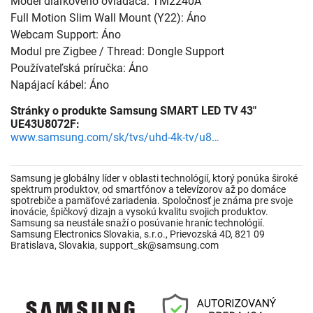
Model diaľkového ovládača: TM2240A
Full Motion Slim Wall Mount (Y22): Áno
Webcam Support: Áno
Modul pre Zigbee / Thread: Dongle Support
Používateľská príručka: Áno
Napájací kábel: Áno
Stránky o produkte Samsung SMART LED TV 43"
UE43U8072F:
www.samsung.com/sk/tvs/uhd-4k-tv/u8000f-43-inch-crystal-uhd-4k-smart-tv-ue43u8072fuxxh/
Samsung je globálny líder v oblasti technológií, ktorý ponúka široké
spektrum produktov, od smartfónov a televízorov až po domáce
spotrebiče a pamäťové zariadenia. Spoločnosť je známa pre svoje
inovácie, špičkový dizajn a vysokú kvalitu svojich produktov.
Samsung sa neustále snaží o posúvanie hraníc technológií.
Samsung Electronics Slovakia, s.r.o., Prievozská 4D, 821 09
Bratislava, Slovakia, support_sk@samsung.com