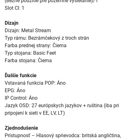
(Bežné použitie pre pozemné vysielanie)/1
Slot CI: 1
Dizajn
Dizajn: Metal Stream
Typ rámu: Bezrámčekový z troch strán
Farba prednej strany: Čierna
Typ stojana: Basic Feet
Farba stojana: Čierna
Ďalšie funkcie
Vstavaná funkcia POP: Áno
EPG: Áno
IP Control: Áno
Jazyk OSD: 27 európskych jazykov + ruština (iba pri
pripojení k sieti v EE, LV, LT)
Zjednodušenie
Prístupnosť – Hlasový sprievodca: britská angličtina,