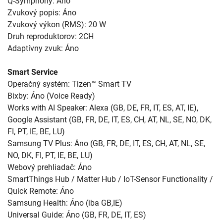
Q-Symphony: Áno
Zvukový popis: Áno
Zvukový výkon (RMS): 20 W
Druh reproduktorov: 2CH
Adaptívny zvuk: Áno
Smart Service
Operačný systém: Tizen™ Smart TV
Bixby: Áno (Voice Ready)
Works with AI Speaker: Alexa (GB, DE, FR, IT, ES, AT, IE),
Google Assistant (GB, FR, DE, IT, ES, CH, AT, NL, SE, NO, DK,
FI, PT, IE, BE, LU)
Samsung TV Plus: Áno (GB, FR, DE, IT, ES, CH, AT, NL, SE,
NO, DK, FI, PT, IE, BE, LU)
Webový prehliadač: Áno
SmartThings Hub / Matter Hub / IoT-Sensor Functionality /
Quick Remote: Áno
Samsung Health: Áno (iba GB,IE)
Universal Guide: Áno (GB, FR, DE, IT, ES)