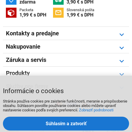
zdarma
3,90 € s DPH
Packeta
Slovenská pošta


1,99 € s DPH
1,99 € s DPH
Kontakty a predajne
Nakupovanie
Záruka a servis
Produkty
Služby pre firmy
Informácie o cookies
Stránka používa cookies pre zaistenie funkčnosti, meranie a prispôsobenie



obsahu. Súhlasom povolíte používanie cookies alebo môžete upraviť
nastavenie cookies podľa svojích preferencií.
Zobraziť podrobnosti
Súhlasím a zatvoriť