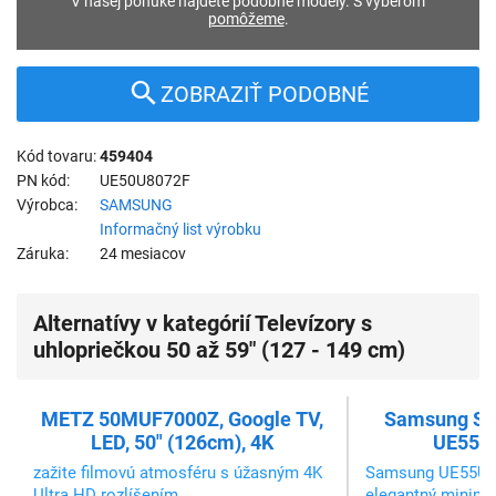
V našej ponuke nájdete podobné modely. S výberom
pomôžeme
.
ZOBRAZIŤ PODOBNÉ
Kód tovaru
459404
PN kód
UE50U8072F
Výrobca
SAMSUNG
Informačný list výrobku
Záruka
24 mesiacov
Alternatívy v kategórií Televízory s
uhlopriečkou 50 až 59" (127 - 149 cm)
METZ 50MUF7000Z, Google TV,
Samsung SM
LED, 50" (126cm), 4K
UE55U
zažite filmovú atmosféru s úžasným 4K
Samsung UE55U8
Ultra HD rozlíšením.
elegantný minimal