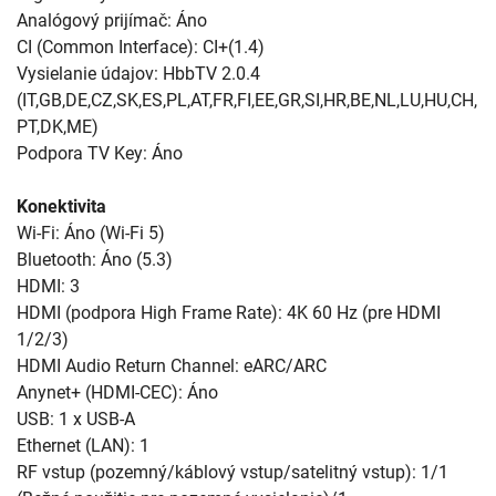
Analógový prijímač: Áno
CI (Common Interface): CI+(1.4)
Vysielanie údajov: HbbTV 2.0.4
(IT,GB,DE,CZ,SK,ES,PL,AT,FR,FI,EE,GR,SI,HR,BE,NL,LU,HU,CH,
PT,DK,ME)
Podpora TV Key: Áno
Konektivita
Wi-Fi: Áno (Wi-Fi 5)
Bluetooth: Áno (5.3)
HDMI: 3
HDMI (podpora High Frame Rate): 4K 60 Hz (pre HDMI
1/2/3)
HDMI Audio Return Channel: eARC/ARC
Anynet+ (HDMI-CEC): Áno
USB: 1 x USB-A
Ethernet (LAN): 1
RF vstup (pozemný/káblový vstup/satelitný vstup): 1/1