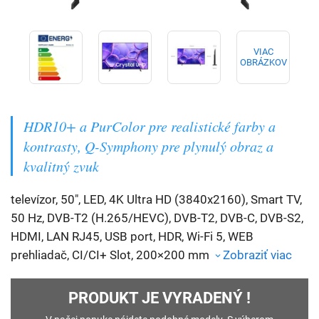
VIAC
OBRÁZKOV
HDR10+ a PurColor pre realistické farby a
kontrasty, Q-Symphony pre plynulý obraz a
kvalitný zvuk
televízor, 50", LED, 4K Ultra HD (3840x2160), Smart TV,
50 Hz, DVB-T2 (H.265/HEVC), DVB-T2, DVB-C, DVB-S2,
HDMI, LAN RJ45, USB port, HDR, Wi-Fi 5, WEB
prehliadač, CI/CI+ Slot, 200×200 mm
Zobraziť viac
PRODUKT JE VYRADENÝ !