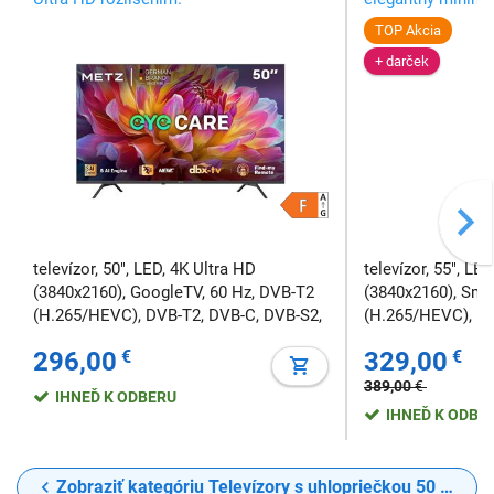
s technológiou Dy
TOP Akcia
vďaka čomu získa
+ darček
detaily, bohaté od
obraz v rozlíšení 
televízor, 50", LED, 4K Ultra HD
televízor, 55", LE
(3840x2160), GoogleTV, 60 Hz, DVB-T2
(3840x2160), Sma
(H.265/HEVC), DVB-T2, DVB-C, DVB-S2,
(H.265/HEVC), DV
HDMI, LAN RJ45, USB port, HDR, Wi-Fi
HDMI, LAN RJ45, 
296,00
€
329,00
€
5, CI/CI+ Slot, 200×200 mm
5, WEB prehliadač
mm
389,00
€
IHNEĎ K ODBERU
IHNEĎ K ODBE
Zobraziť kategóriu Televízory s uhlopriečkou 50 až 59" (127 - 149 cm)