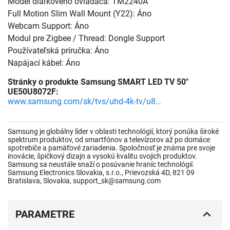
Model diaľkového ovládača: TM2240A
Full Motion Slim Wall Mount (Y22): Áno
Webcam Support: Áno
Modul pre Zigbee / Thread: Dongle Support
Používateľská príručka: Áno
Napájací kábel: Áno
Stránky o produkte Samsung SMART LED TV 50"
UE50U8072F:
www.samsung.com/sk/tvs/uhd-4k-tv/u8000f-50-inch-crystal-uhd-4k-smart-tv-ue50u8072fuxxh/
Samsung je globálny líder v oblasti technológií, ktorý ponúka široké
spektrum produktov, od smartfónov a televízorov až po domáce
spotrebiče a pamäťové zariadenia. Spoločnosť je známa pre svoje
inovácie, špičkový dizajn a vysokú kvalitu svojich produktov.
Samsung sa neustále snaží o posúvanie hraníc technológií.
Samsung Electronics Slovakia, s.r.o., Prievozská 4D, 821 09
Bratislava, Slovakia, support_sk@samsung.com
PARAMETRE