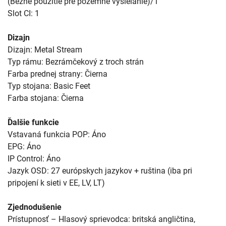
(Bežné použitie pre pozemné vysielanie)/1
Slot CI: 1
Dizajn
Dizajn: Metal Stream
Typ rámu: Bezrámčekový z troch strán
Farba prednej strany: Čierna
Typ stojana: Basic Feet
Farba stojana: Čierna
Ďalšie funkcie
Vstavaná funkcia POP: Áno
EPG: Áno
IP Control: Áno
Jazyk OSD: 27 európskych jazykov + ruština (iba pri
pripojení k sieti v EE, LV, LT)
Zjednodušenie
Prístupnosť – Hlasový sprievodca: britská angličtina,