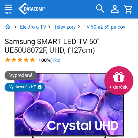
Elektro a TV
Televízory
TV 50 až 59 palcov
Samsung SMART LED TV 50"
UE50U8072F, UHD, (127cm)
100%
(12x)
Vypredané
+ darček
Vystavené v KE