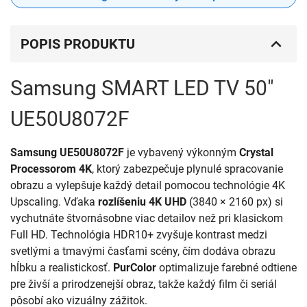
POPIS PRODUKTU
Samsung SMART LED TV 50"
UE50U8072F
Samsung UE50U8072F
je vybavený výkonným
Crystal
Processorom 4K
, ktorý zabezpečuje plynulé spracovanie
obrazu a vylepšuje každý detail pomocou technológie 4K
Upscaling. Vďaka
rozlíšeniu 4K UHD
(3840 × 2160 px) si
vychutnáte štvornásobne viac detailov než pri klasickom
Full HD. Technológia HDR10+ zvyšuje kontrast medzi
svetlými a tmavými časťami scény, čím dodáva obrazu
hĺbku a realistickosť.
PurColor
optimalizuje farebné odtiene
pre živší a prirodzenejší obraz, takže každý film či seriál
pôsobí ako vizuálny zážitok.