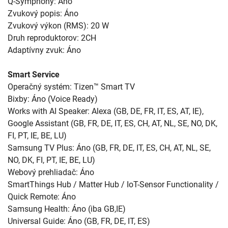
Q-Symphony: Áno
Zvukový popis: Áno
Zvukový výkon (RMS): 20 W
Druh reproduktorov: 2CH
Adaptívny zvuk: Áno
Smart Service
Operačný systém: Tizen™ Smart TV
Bixby: Áno (Voice Ready)
Works with AI Speaker: Alexa (GB, DE, FR, IT, ES, AT, IE),
Google Assistant (GB, FR, DE, IT, ES, CH, AT, NL, SE, NO, DK,
FI, PT, IE, BE, LU)
Samsung TV Plus: Áno (GB, FR, DE, IT, ES, CH, AT, NL, SE,
NO, DK, FI, PT, IE, BE, LU)
Webový prehliadač: Áno
SmartThings Hub / Matter Hub / IoT-Sensor Functionality /
Quick Remote: Áno
Samsung Health: Áno (iba GB,IE)
Universal Guide: Áno (GB, FR, DE, IT, ES)