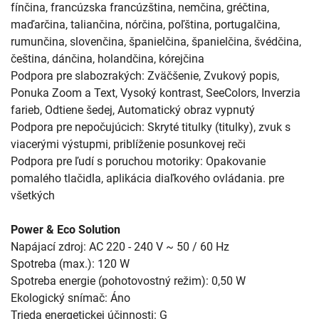
fínčina, francúzska francúzština, nemčina, gréčtina,
maďarčina, taliančina, nórčina, poľština, portugalčina,
rumunčina, slovenčina, španielčina, španielčina, švédčina,
čeština, dánčina, holandčina, kórejčina
Podpora pre slabozrakých: Zväčšenie, Zvukový popis,
Ponuka Zoom a Text, Vysoký kontrast, SeeColors, Inverzia
farieb, Odtiene šedej, Automatický obraz vypnutý
Podpora pre nepočujúcich: Skryté titulky (titulky), zvuk s
viacerými výstupmi, priblíženie posunkovej reči
Podpora pre ľudí s poruchou motoriky: Opakovanie
pomalého tlačidla, aplikácia diaľkového ovládania. pre
všetkých
Power & Eco Solution
Napájací zdroj: AC 220 - 240 V ~ 50 / 60 Hz
Spotreba (max.): 120 W
Spotreba energie (pohotovostný režim): 0,50 W
Ekologický snímač: Áno
Trieda energetickej účinnosti: G