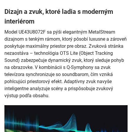
Dizajn a zvuk, ktoré ladia s moderným
interiérom
Model UE43U8072F sa pýši elegantným MetalStream
dizajnom s tenkým rámom, ktorý pôsobí luxusne a zároveň
poskytuje maximálny priestor pre obraz. Zvuková stránka
nezaostáva – technológia OTS Lite (Object Tracking
Sound) zabezpečuje dynamický zvuk, ktorý sleduje pohyb
na obrazovke. V kombinácii s Q-Symphony sa zvuk
televízora synchronizuje so soundbarom, čím vzniká
pohlcujúci priestorový efekt. Adaptívny zvuk navyše
inteligentne analyzuje scény a prispôsobuje zvukový
výstup podľa obsahu.