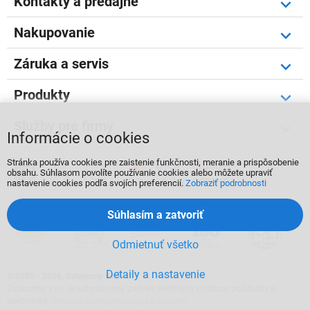
Kontakty a predajne
Nakupovanie
Záruka a servis
Produkty
Služby pre firmy
Informácie o cookies
Stránka používa cookies pre zaistenie funkčnosti, meranie a prispôsobenie



obsahu. Súhlasom povolíte používanie cookies alebo môžete upraviť
nastavenie cookies podľa svojích preferencií.
Zobraziť podrobnosti
Súhlasím a zatvoriť
Odmietnuť všetko
Detaily a nastavenie
©
2000 - 2026, Datacomp s.r.o.
Datacomp s.r.o. je autorizovaný partner svetových výrobcov počítačov a
elektroniky.
Ochrana osobných údajov a cookies
.