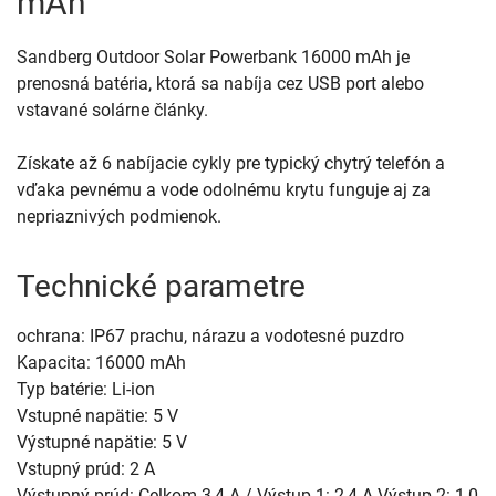
mAh
Sandberg Outdoor Solar Powerbank 16000 mAh je
prenosná batéria, ktorá sa nabíja cez USB port alebo
vstavané solárne články.
Získate až 6 nabíjacie cykly pre typický chytrý telefón a
vďaka pevnému a vode odolnému krytu funguje aj za
nepriaznivých podmienok.
Technické parametre
ochrana: IP67 prachu, nárazu a vodotesné puzdro
Kapacita: 16000 mAh
Typ batérie: Li-ion
Vstupné napätie: 5 V
Výstupné napätie: 5 V
Vstupný prúd: 2 A
Výstupný prúd: Celkom 3,4 A / Výstup 1: 2,4 A Výstup 2: 1,0