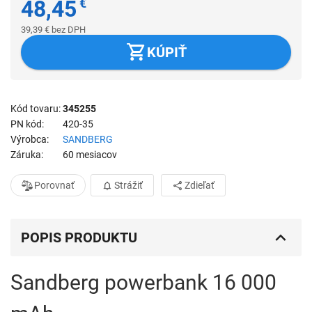
48,45
€
39,39
€
bez DPH
KÚPIŤ
Kód tovaru
345255
PN kód
420-35
Výrobca
SANDBERG
Záruka
60 mesiacov
Porovnať
Strážiť
Zdieľať
POPIS PRODUKTU
Sandberg powerbank 16 000