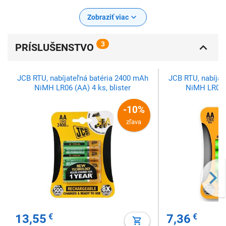
Zobraziť viac
3
PRÍSLUŠENSTVO
JCB RTU, nabíjateľná batéria 2400 mAh
JCB RTU, nabíjat
NiMH LR06 (AA) 4 ks, blister
NiMH LR06 (
-10%
zľava
13,55
€
7,36
€