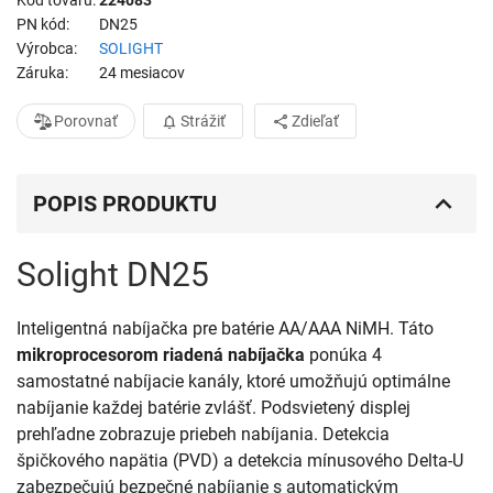
Kód tovaru
224083
PN kód
DN25
Výrobca
SOLIGHT
Záruka
24 mesiacov
Porovnať
Strážiť
Zdieľať
POPIS PRODUKTU
Solight DN25
Inteligentná nabíjačka pre batérie AA/AAA NiMH. Táto
mikroprocesorom riadená nabíjačka
ponúka 4
samostatné nabíjacie kanály, ktoré umožňujú optimálne
nabíjanie každej batérie zvlášť. Podsvietený displej
prehľadne zobrazuje priebeh nabíjania. Detekcia
špičkového napätia (PVD) a detekcia mínusového Delta-U
zabezpečujú bezpečné nabíjanie s automatickým