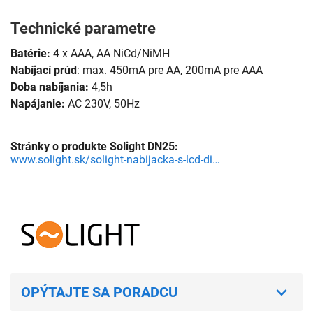
Technické parametre
Batérie:
4 x AAA, AA NiCd/NiMH
Nabíjací prúd
: max. 450mA pre AA, 200mA pre AAA
Doba nabíjania:
4,5h
Napájanie:
AC 230V, 50Hz
Stránky o produkte Solight DN25:
www.solight.sk/solight-nabijacka-s-lcd-displejom-ac-230v-450ma-4-kanaly-aa-aaa-riadena-mik
OPÝTAJTE SA PORADCU