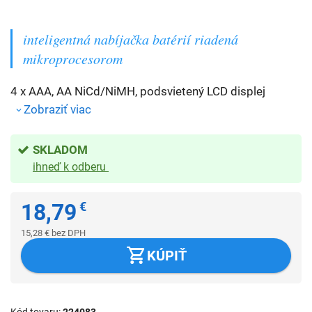
inteligentná nabíjačka batérií riadená
mikroprocesorom
4 x AAA, AA NiCd/NiMH, podsvietený LCD displej
Zobraziť viac
SKLADOM
ihneď k odberu
18,79
€
15,28
€
bez DPH
KÚPIŤ