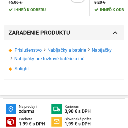
15,06
€
8,20
€
IHNEĎ K ODBERU
IHNEĎ K ODBE
ZARADENIE PRODUKTU
Príslušenstvo
Nabíjačky a batérie
Nabíjačky
Nabíjačky pre tužkové batérie a iné
Solight
Na predajni
Kuriérom


zdarma
3,90 € s DPH
Packeta
Slovenská pošta


1,99 € s DPH
1,99 € s DPH