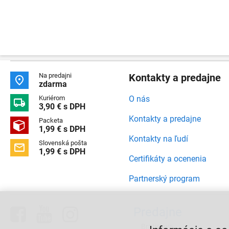
Na predajni
Kontakty a predajne

zdarma
Kuriérom
O nás

3,90 € s DPH
Kontakty a predajne
Packeta

1,99 € s DPH
Kontakty na ľudí
Slovenská pošta

1,99 € s DPH
Certifikáty a ocenenia
Partnerský program



Predajne
Bratislava,