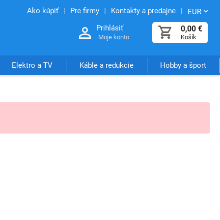
Ako kúpiť
Pre firmy
Kontakty a predajne
EUR
Prihlásiť
0,00
€
Moje konto
Košík
Elektro a TV
Káble a redukcie
Hobby a šport