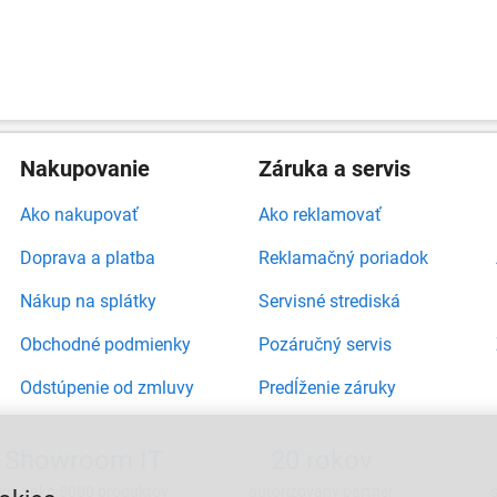
Nakupovanie
Záruka a servis
Ako nakupovať
Ako reklamovať
Doprava a platba
Reklamačný poriadok
Nákup na splátky
Servisné strediská
Obchodné podmienky
Pozáručný servis
Odstúpenie od zmluvy
Predĺženie záruky
Showroom IT
20 rokov
viac ako 5000 produktov
autorizovaný partner