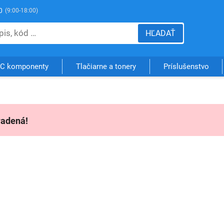
0
(9:00-18:00)
HĽADAŤ
C komponenty
Tlačiarne a tonery
Príslušenstvo
radená!