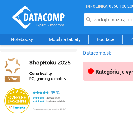
INFOLINKA
0850 100 20
Notebooky
Mobily a tablety
Počítače
P
Datacomp.sk
Kategória je vy