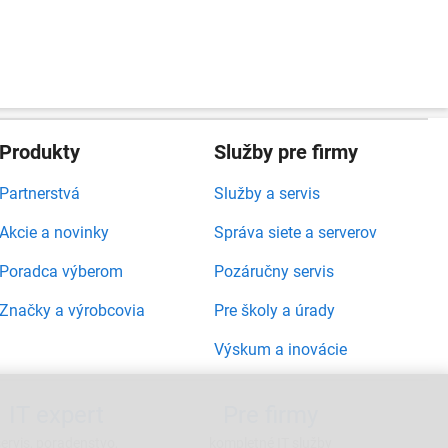
Produkty
Služby pre firmy
Partnerstvá
Služby a servis
Akcie a novinky
Správa siete a serverov
Poradca výberom
Pozáručny servis
Značky a výrobcovia
Pre školy a úrady
Výskum a inovácie
IT expert
Pre firmy
servis, poradenstvo,
kompletné IT služby