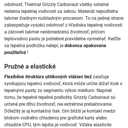
odolnosť, Thermal Grizzly Carbonaut všetky ostatné
riešenia tepelnej vodivosti za sebou. Materiál nepodlieha
takmer žiadnym rozkladným procesom. To na jednej strane
zabezpečuje vysokú odolnosť z hľadiska tepelnej vodivosti
a zároveň takmer neobmedzenú životnosť, pričom
teplovodivú pastu je potrebné pravidelne vymieňať. Keďže
sa tepelná podložka nelepí, je
dokonca opakovane
použiteľná
!
Pružné a elastické
Flexibilné štruktúra uhlíkových vlákien tiež
zaisťuje
vynikajúcu tepelnú vodivosť, ktorá môže určite držať krok s
tepelnými pasty zo segmentu výkon médium. Napriek
tomu, že tepelné tepelné podložky Grizzly Carbonaut sú
určené pre dlhú životnosť, nie extrémne pretaktovanie.
Dôležitý je aj kontaktný tlak: čím bližší je kontakt medzi
blokom vodného chladenia pre grafické karty alebo
chladiče CPU, tým lepšia je vodivosť. Vďaka elasticite