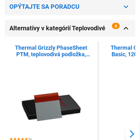
OPÝTAJTE SA PORADCU
6
Alternatívy v kategórií Teplovodivé
pásky
Thermal Grizzly PhaseSheet
Thermal Gr
PTM, teplovodivá podložka,
Basic, 120
50x40x0,2 mm
1x