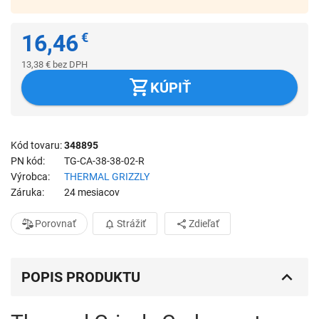
16,46
€
13,38
€
bez DPH
KÚPIŤ
Kód tovaru
348895
PN kód
TG-CA-38-38-02-R
Výrobca
THERMAL GRIZZLY
Záruka
24 mesiacov
Porovnať
Strážiť
Zdieľať
POPIS PRODUKTU