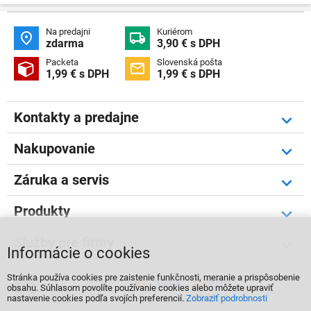
Na predajni
Kuriérom


zdarma
3,90 € s DPH
Packeta
Slovenská pošta


1,99 € s DPH
1,99 € s DPH
Kontakty a predajne
Nakupovanie
Záruka a servis
Produkty
Služby pre firmy
Informácie o cookies
Stránka používa cookies pre zaistenie funkčnosti, meranie a prispôsobenie



obsahu. Súhlasom povolíte používanie cookies alebo môžete upraviť
nastavenie cookies podľa svojích preferencií.
Zobraziť podrobnosti