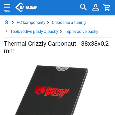
PC komponenty
Chladenie a tuning
Teplovodivé pasty a pásky
Teplovodivé pásky
Thermal Grizzly Carbonaut - 38x38x0,2
mm