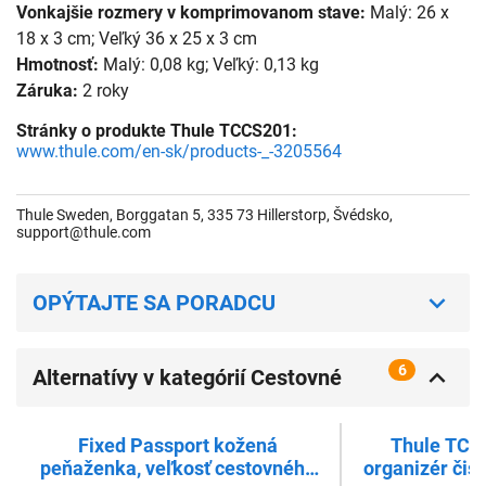
Vonkajšie rozmery v komprimovanom stave:
Malý: 26 x
18 x 3 cm; Veľký 36 x 25 x 3 cm
Hmotnosť:
Malý: 0,08 kg; Veľký: 0,13 kg
Záruka:
2 roky
Stránky o produkte Thule TCCS201:
www.thule.com/en-sk/products-_-3205564
Thule Sweden, Borggatan 5, 335 73 Hillerstorp, Švédsko,
support@thule.com
OPÝTAJTE SA PORADCU
6
Alternatívy v kategórií Cestovné
tašky, peňaženky
Fixed Passport kožená
Thule TCC
peňaženka, veľkosť cestovného
organizér čis