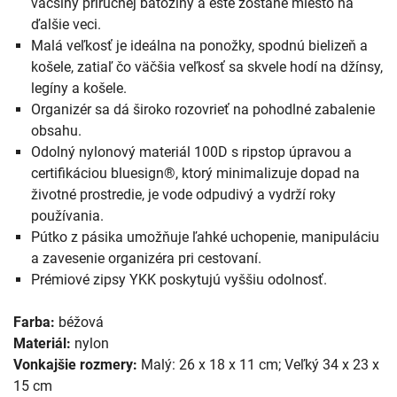
väčšiny príručnej batožiny a ešte zostane miesto na
ďalšie veci.
Malá veľkosť je ideálna na ponožky, spodnú bielizeň a
košele, zatiaľ čo väčšia veľkosť sa skvele hodí na džínsy,
legíny a košele.
Organizér sa dá široko rozovrieť na pohodlné zabalenie
obsahu.
Odolný nylonový materiál 100D s ripstop úpravou a
certifikáciou bluesign®, ktorý minimalizuje dopad na
životné prostredie, je vode odpudivý a vydrží roky
používania.
Pútko z pásika umožňuje ľahké uchopenie, manipuláciu
a zavesenie organizéra pri cestovaní.
Prémiové zipsy YKK poskytujú vyššiu odolnosť.
Farba:
béžová
Materiál:
nylon
Vonkajšie rozmery:
Malý: 26 x 18 x 11 cm; Veľký 34 x 23 x
15 cm