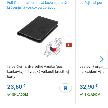
pasu, čierna
Full Grain leather-pravá koža s jemným
udržujte si poria
brúsením a voskovou úpravou
farba čierna, dve veľké vrecká (pas,
cestovný organizé
bankovky), tri vrecká veľkosti kreditnej
na každom výlete,
karty
23,60
€
32,90
€
SKLADOM
SKLADOM