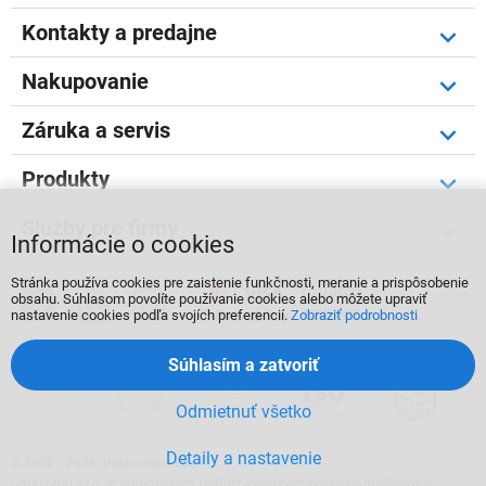
Kontakty a predajne
Nakupovanie
Záruka a servis
Produkty
Služby pre firmy
Informácie o cookies
Stránka používa cookies pre zaistenie funkčnosti, meranie a prispôsobenie



obsahu. Súhlasom povolíte používanie cookies alebo môžete upraviť
nastavenie cookies podľa svojích preferencií.
Zobraziť podrobnosti
Súhlasím a zatvoriť
Odmietnuť všetko
Detaily a nastavenie
©
2000 - 2026, Datacomp s.r.o.
Datacomp s.r.o. je autorizovaný partner svetových výrobcov počítačov a