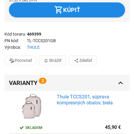
37,32
€
bez DPH
KÚPIŤ
Kód tovaru
469399
PN kód
TL-TCCS201GB
Výrobca
THULE
Porovnať
Strážiť
Zdieľať
2
VARIANTY
Thule TCCS201, súprava
kompresných obalov, biela
45,90
€
SKLADOM