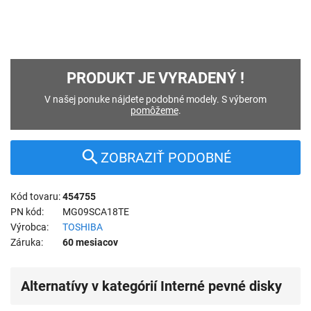
PRODUKT JE VYRADENÝ !
V našej ponuke nájdete podobné modely. S výberom
pomôžeme
.
ZOBRAZIŤ PODOBNÉ
Kód tovaru
454755
PN kód
MG09SCA18TE
Výrobca
TOSHIBA
Záruka
60 mesiacov
Alternatívy v kategórií Interné pevné disky