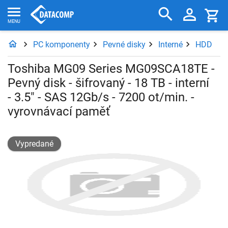
PC komponenty
Pevné disky
Interné
HDD
Toshiba MG09 Series MG09SCA18TE -
Pevný disk - šifrovaný - 18 TB - interní
- 3.5" - SAS 12Gb/s - 7200 ot/min. -
vyrovnávací paměť
Vypredané