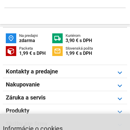
Na predajni
Kuriérom


zdarma
3,90 € s DPH
Packeta
Slovenská pošta


1,99 € s DPH
1,99 € s DPH
Kontakty a predajne
Nakupovanie
Záruka a servis
Produkty
Služby pre firmy
Informácie o cookies