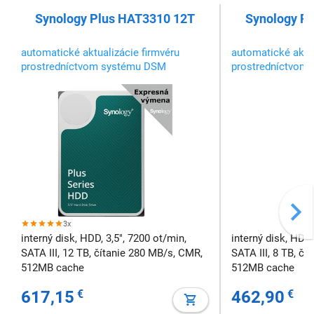
Synology Plus HAT3310 12T
Synology P
automatické aktualizácie firmvéru
automatické aktua
prostredníctvom systému DSM
prostredníctvom
využívajú vždy tie najnovšie vylepšenia
využívajú vždy ti
3x
interný disk, HDD, 3,5", 7200 ot/min,
interný disk, HDD,
SATA III, 12 TB, čítanie 280 MB/s, CMR,
SATA III, 8 TB, č
512MB cache
512MB cache
617,15
€
462,90
€