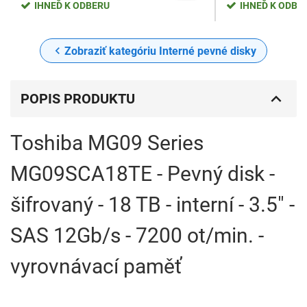
IHNEĎ K ODBERU
IHNEĎ K ODBE
Zobraziť kategóriu Interné pevné disky
POPIS PRODUKTU
Toshiba MG09 Series
MG09SCA18TE - Pevný disk -
šifrovaný - 18 TB - interní - 3.5" -
SAS 12Gb/s - 7200 ot/min. -
vyrovnávací paměť