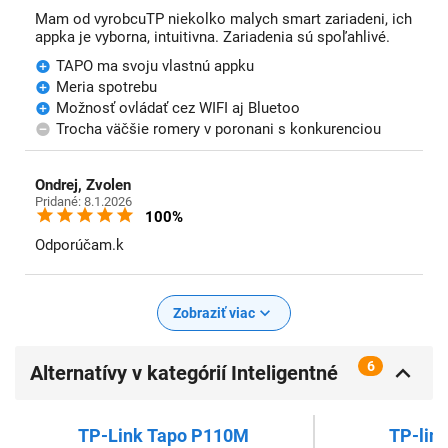
Mam od vyrobcuTP niekolko malych smart zariadeni, ich
appka je vyborna, intuitivna. Zariadenia sú spoľahlivé.
TAPO ma svoju vlastnú appku
Meria spotrebu
Možnosť ovládať cez WIFI aj Bluetoo
Trocha väčšie romery v poronani s konkurenciou
Ondrej, Zvolen
Pridané: 8.1.2026
100%
Odporúčam.k
Zobraziť viac
6
Alternatívy v kategórií Inteligentné
zásuvky
TP-Link Tapo P110M
TP-lin