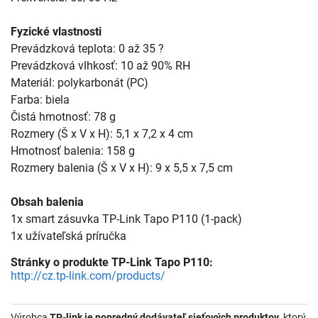
Fyzické vlastnosti
Prevádzková teplota: 0 až 35 ?
Prevádzková vlhkosť: 10 až 90% RH
Materiál: polykarbonát (PC)
Farba: biela
Čistá hmotnosť: 78 g
Rozmery (Š x V x H): 5,1 x 7,2 x 4 cm
Hmotnosť balenia: 158 g
Rozmery balenia (Š x V x H): 9 x 5,5 x 7,5 cm
Obsah balenia
1x smart zásuvka TP-Link Tapo P110 (1-pack)
1x užívateľská príručka
Stránky o produkte TP-Link Tapo P110:
http://cz.tp-link.com/products/
Výrobca
TP-link je popredný dodávateľ sieťových produktov
, ktorý