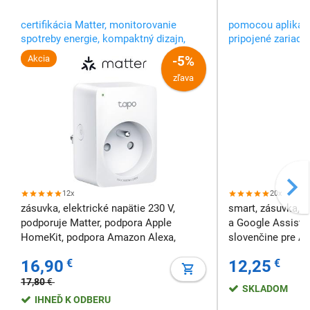
certifikácia Matter, monitorovanie
pomocou aplikác
spotreby energie, kompaktný dizajn,
pripojené zariade
režim neprítomnosti
vypnúť, nech ste 
Akcia
-5%
zľava
12x
20x
zásuvka, elektrické napätie 230 V,
smart, zásuvka, 
podporuje Matter, podpora Apple
a Google Assistant
HomeKit, podpora Amazon Alexa,
slovenčine pre An
podpora Google Assistant, Bluetooth,
16,90
€
12,25
€
WiFi
17,80
€
SKLADOM
IHNEĎ K ODBERU