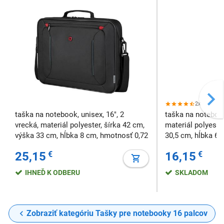
2x
taška na notebook, unisex, 16", 2
taška na notebook
vrecká, materiál polyester, šírka 42 cm,
materiál polyester
výška 33 cm, hĺbka 8 cm, hmotnosť 0,72
30,5 cm, hĺbka 6 
kg, rukoväť, popruh na rameno, zadný
popruh na rameno,
25,15
€
16,15
€
pás na kufor, farba čierna
IHNEĎ K ODBERU
SKLADOM
Zobraziť kategóriu Tašky pre notebooky 16 palcov