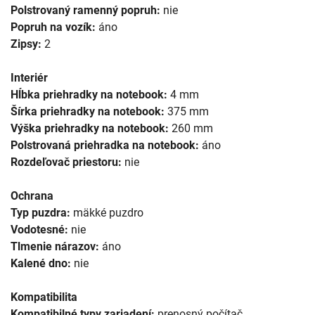
Polstrovaný ramenný popruh:
nie
Popruh na vozík:
áno
Zipsy:
2
Interiér
Hĺbka priehradky na notebook:
4 mm
Šírka priehradky na notebook:
375 mm
Výška priehradky na notebook:
260 mm
Polstrovaná priehradka na notebook:
áno
Rozdeľovač priestoru:
nie
Ochrana
Typ puzdra:
mäkké puzdro
Vodotesné:
nie
Tlmenie nárazov:
áno
Kalené dno:
nie
Kompatibilita
Kompatibilné typy zariadení:
prenosný počítač