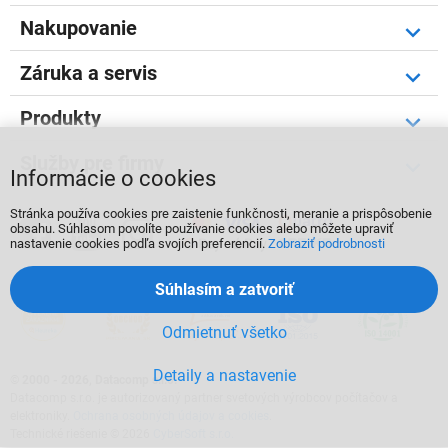
Nakupovanie
Záruka a servis
Produkty
Služby pre firmy
Informácie o cookies
Stránka používa cookies pre zaistenie funkčnosti, meranie a prispôsobenie



obsahu. Súhlasom povolíte používanie cookies alebo môžete upraviť
nastavenie cookies podľa svojích preferencií.
Zobraziť podrobnosti
Súhlasím a zatvoriť
Odmietnuť všetko
Detaily a nastavenie
©
2000 - 2026, Datacomp s.r.o.
Datacomp s.r.o. je autorizovaný partner svetových výrobcov počítačov a
elektroniky.
Ochrana osobných údajov a cookies
.
Technické riešenie © 2026
CyberSoft s.r.o.