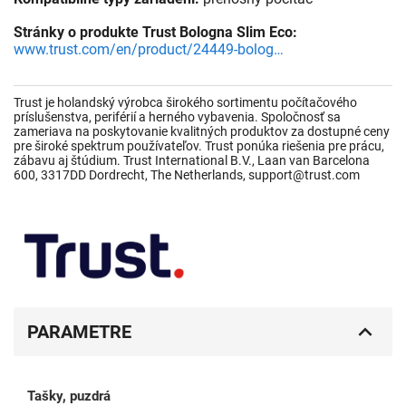
Stránky o produkte Trust Bologna Slim Eco:
www.trust.com/en/product/24449-bologna-slim-laptop-bag-16-inch-eco-red
Trust je holandský výrobca širokého sortimentu počítačového
príslušenstva, periférií a herného vybavenia. Spoločnosť sa
zameriava na poskytovanie kvalitných produktov za dostupné ceny
pre široké spektrum používateľov. Trust ponúka riešenia pre prácu,
zábavu aj štúdium. Trust International B.V., Laan van Barcelona
600, 3317DD Dordrecht, The Netherlands, support@trust.com
PARAMETRE
Tašky, puzdrá