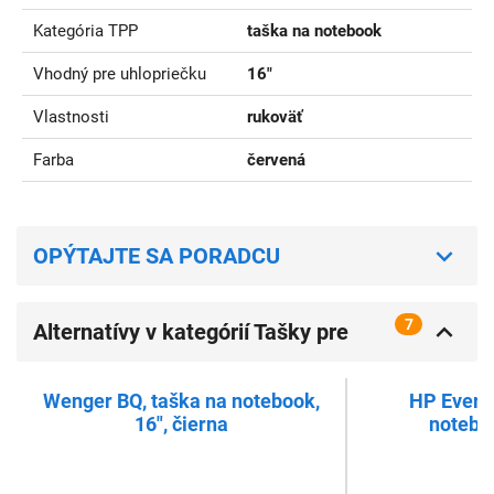
Kategória TPP
taška na notebook
Vhodný pre uhlopriečku
16"
Vlastnosti
rukoväť
Farba
červená
OPÝTAJTE SA PORADCU
7
Alternatívy v kategórií Tašky pre
notebooky 16 palcov
Wenger BQ, taška na notebook,
HP Everyd
16", čierna
noteboo