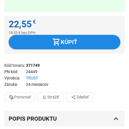
22,55
€
18,33
€
bez DPH
KÚPIŤ
Kód tovaru
371749
PN kód
24449
Výrobca
TRUST
Záruka
24 mesiacov
Porovnať
Strážiť
Zdieľať
POPIS PRODUKTU