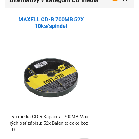
Alternatívy v kategórií CD média
Box (Spindle)
MAXELL CD-R 700MB 52X
10ks/spindel
Typ média CD-R Kapacita: 700MB Max
rýchlosť zápisu: 52x Balenie: cake box
10