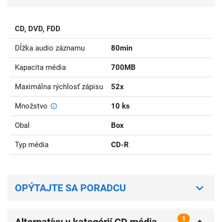
CD, DVD, FDD
Dĺžka audio záznamu
80min
Kapacita média
700MB
Maximálna rýchlosť zápisu
52x
Množstvo
10 ks
Obal
Box
Typ média
CD-R
OPÝTAJTE SA PORADCU
1