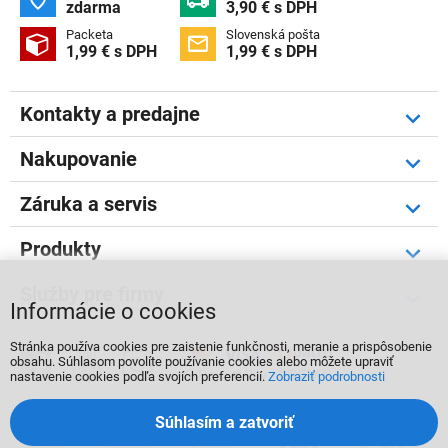


zdarma
3,90 € s DPH
Packeta
Slovenská pošta


1,99 € s DPH
1,99 € s DPH
Kontakty a predajne
Nakupovanie
Záruka a servis
Produkty
Služby pre firmy
Informácie o cookies
Stránka používa cookies pre zaistenie funkčnosti, meranie a prispôsobenie



obsahu. Súhlasom povolíte používanie cookies alebo môžete upraviť
nastavenie cookies podľa svojích preferencií.
Zobraziť podrobnosti
Súhlasím a zatvoriť