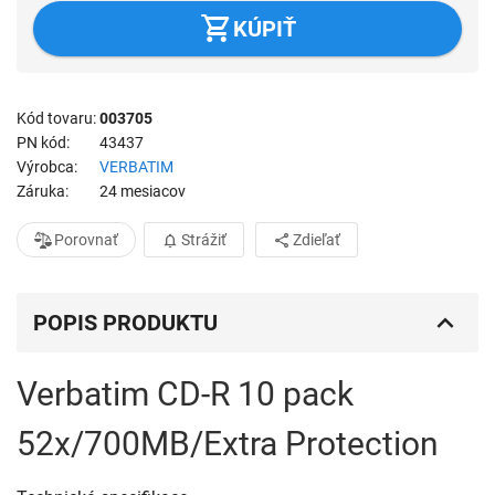
KÚPIŤ
Kód tovaru
003705
PN kód
43437
Výrobca
VERBATIM
Záruka
24 mesiacov
Porovnať
Strážiť
Zdieľať
POPIS PRODUKTU
Verbatim CD-R 10 pack
52x/700MB/Extra Protection