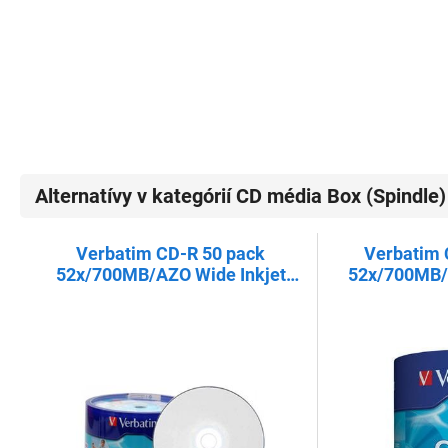
Alternatívy v kategórií CD média Box (Spindle)
Verbatim CD-R 50 pack
Verbatim 
52x/700MB/AZO Wide Inkjet
52x/700MB/E
Printable - Non ID Branded