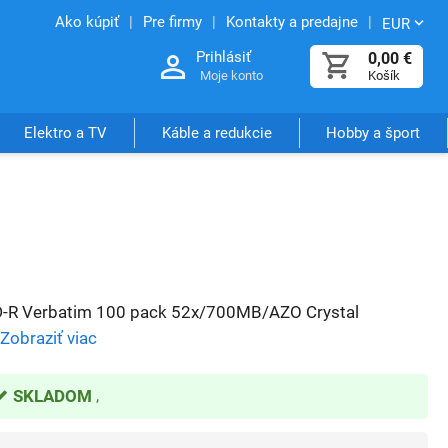
Ako kúpiť
Pre firmy
Kontakty a predajne
EUR
Prihlásiť
0,00
€
Moje konto
Košík
Elektro a TV
Káble a redukcie
Hobby a šport
-R Verbatim 100 pack 52x/700MB/AZO Crystal
Zobraziť viac
SKLADOM