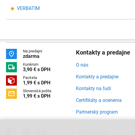
VERBATIM
Na predajni
Kontakty a predajne

zdarma
Kuriérom
O nás

3,90 € s DPH
Kontakty a predajne
Packeta

1,99 € s DPH
Kontakty na ľudí
Slovenská pošta

1,99 € s DPH
Certifikáty a ocenenia
Partnerský program



Predajne