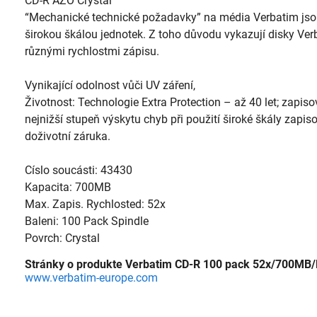
CD-R AZO Crystal
“Mechanické technické požadavky” na média Verbatim jsou
širokou škálou jednotek. Z toho důvodu vykazují disky Ver
různými rychlostmi zápisu.
Vynikající odolnost vůči UV záření,
Životnost: Technologie Extra Protection – až 40 let; zapis
nejnižší stupeň výskytu chyb při použití široké škály zapis
doživotní záruka.
Císlo soucásti: 43430
Kapacita: 700MB
Max. Zapis. Rychlosted: 52x
Baleni: 100 Pack Spindle
Povrch: Crystal
Stránky o produkte Verbatim CD-R 100 pack 52x/700MB/E
www.verbatim-europe.com