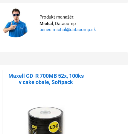
Produkt manažér:
Michal
, Datacomp
benes.michal@datacomp.sk
Maxell CD-R 700MB 52x, 100ks
v cake obale, Softpack