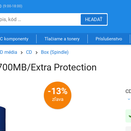
0
(9:00-18:00)
HĽADAŤ
C komponenty
Tlačiarne a tonery
Príslušenstvo
D média
CD
Box (Spindle)
700MB/Extra Protection
-13%
CD
zľava