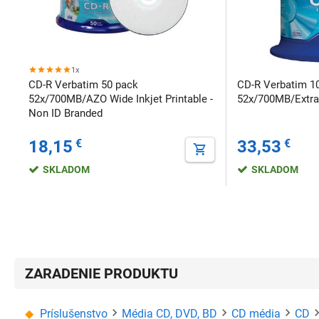
1x
CD-R Verbatim 50 pack
CD-R Verbatim 1
52x/700MB/AZO Wide Inkjet Printable -
52x/700MB/Extra
Non ID Branded
18,15
€
33,53
€
SKLADOM
SKLADOM
ZARADENIE PRODUKTU
Príslušenstvo
Média CD, DVD, BD
CD média
CD