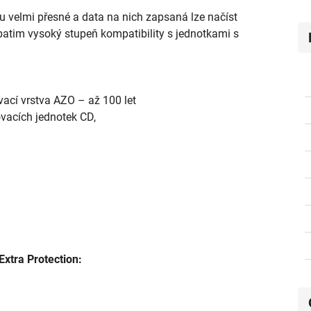
 velmi přesné a data na nich zapsaná lze načíst
batim vysoký stupeň kompatibility s jednotkami s
ovací vrstva AZO – až 100 let
ovacích jednotek CD,
xtra Protection: