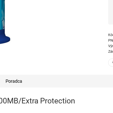
Kó
PN
Vý
Zá
Poradca
00MB/Extra Protection