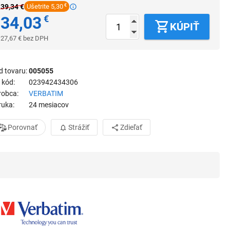
39,34
€
Ušetrite 5,30
€
34,03
€
KÚPIŤ
27,67
€
bez DPH
d tovaru
005055
 kód
023942434306
robca
VERBATIM
ruka
24 mesiacov
Porovnať
Strážiť
Zdieľať