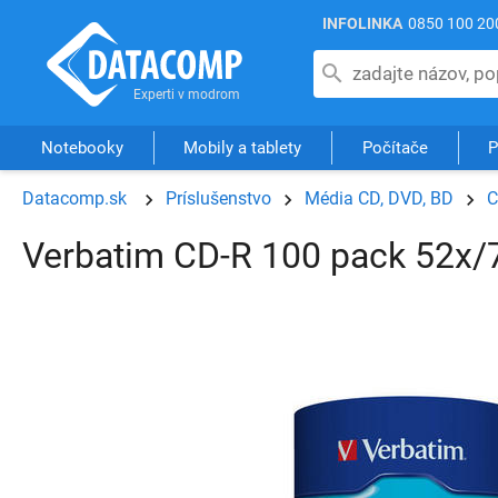
INFOLINKA
0850 100 20
Notebooky
Mobily a tablety
Počítače
P
Datacomp.sk
Príslušenstvo
Média CD, DVD, BD
C
Verbatim CD-R 100 pack 52x/