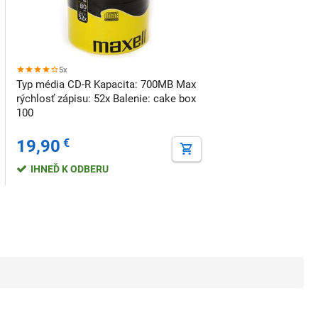
5x
Typ média CD-R Kapacita: 700MB Max
rýchlosť zápisu: 52x Balenie: cake box
100
19,90
€
IHNEĎ K ODBERU