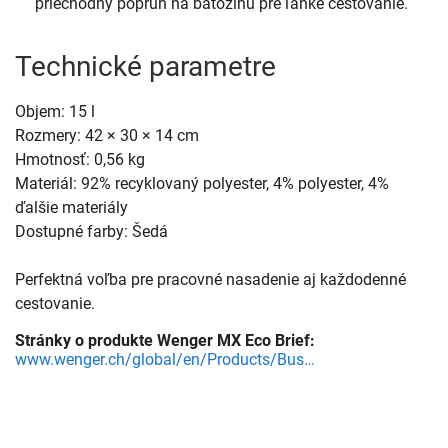
priechodný popruh na batožinu pre ľahké cestovanie.
Technické parametre
Objem: 15 l
Rozmery: 42 × 30 × 14 cm
Hmotnosť: 0,56 kg
Materiál: 92% recyklovaný polyester, 4% polyester, 4%
ďalšie materiály
Dostupné farby: Šedá
Perfektná voľba pre pracovné nasadenie aj každodenné
cestovanie.
Stránky o produkte Wenger MX Eco Brief:
www.wenger.ch/global/en/Products/Business-Gear/Laptop-Bags-Padfolios/MX-ECO-Brief/p/612263