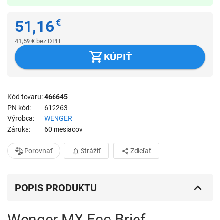
51,16
€
41,59
€
bez DPH
KÚPIŤ
Kód tovaru
466645
PN kód
612263
Výrobca
WENGER
Záruka
60 mesiacov
Porovnať
Strážiť
Zdieľať
POPIS PRODUKTU
Wenger MX Eco Brief