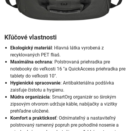
Kľúčové vlastnosti
Ekologický materiál
: Hlavná látka vyrobená z
recyklovaných PET fliaš.
Maximálna ochrana
: Polstrovaná priehradka pre
notebooky do veľkosti 16 "a QuickAccess priehradka pre
tablety do veľkosti 10".
Hygienické spracovanie
: Antibakteriálna podšívka
zaisťuje čistotu a hygienu.
Múdra organizácia
: SmartOrg organizér so širokým
zipsovým otvorom udržuje káble, nabíjačky a vizitky
prehľadne uložené.
Komfort a praktickosť
: Odnímateľný a nastaviteľný
polstrovaný ramenný popruh pre pohodlné nosenie a