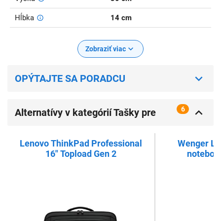
Hĺbka
14 cm
Zobraziť viac
OPÝTAJTE SA PORADCU
6
Alternatívy v kategórií Tašky pre
notebooky 16 palcov
Lenovo ThinkPad Professional
Wenger Leg
16" Topload Gen 2
notebook