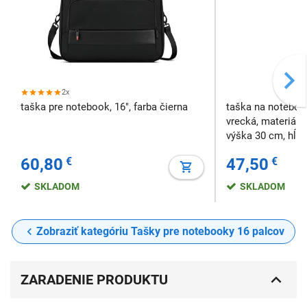
2x
taška pre notebook, 16", farba čierna
taška na notebook
vrecká, materiál p
výška 30 cm, hĺb
kg, rukoväť, popr
60,80
€
47,50
€
pás na kufor, farb
SKLADOM
SKLADOM
Zobraziť kategóriu Tašky pre notebooky 16 palcov
ZARADENIE PRODUKTU