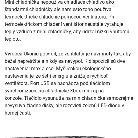
Mini chladnička nepoužíva chladiace chladivo ako
štandartné chladničky ale namiesto toho používa
termoelektrické chladenie pomocou ventilátora. Pri
termoelektrickom chladení ventilátor neustále vyťahuje
teplý vzduch z mini chladničky, aby udržal nízku vnútornú
teplotu.
Výrobca Ukonic potvrdil, že ventilátor je navrhnutý tak, aby
bežal nepretržite a nikdy sa nevypol. K dispozícii sú dve
nastavenia: max a eco. Myšlienkou ekologického
nastavenia je, že šetrí energiu a znižuje rýchlosť
ventilátora. Port USB sa nachádza pod tlačidlom
synchronizácie na chladničke Xbox mini aj na
konzole. Tlačidlo vysunutia na minichladničke samozrejme
nevysúva žiadne disky, ale rozsvieti zelenú LED diódu v
hornej časti.