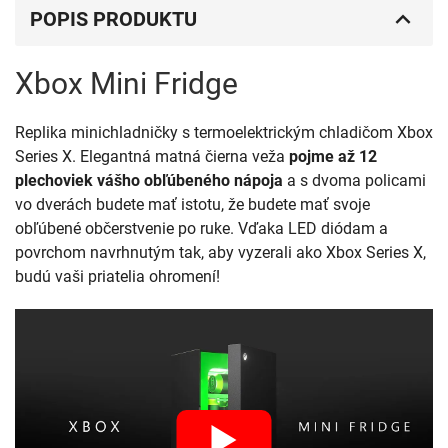
POPIS PRODUKTU
Xbox Mini Fridge
Replika minichladničky s termoelektrickým chladičom Xbox
Series X. Elegantná matná čierna veža
pojme až 12
plechoviek vášho obľúbeného nápoja
a s dvoma policami
vo dverách budete mať istotu, že budete mať svoje
obľúbené občerstvenie po ruke. Vďaka LED diódam a
povrchom navrhnutým tak, aby vyzerali ako Xbox Series X,
budú vaši priatelia ohromení!
Port USB sa nachádza pod tlačidlom synchronizácie na
chladničke Xbox mini aj na konzole.