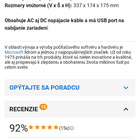
Rozmery vnútorné (V x Š x H):
337 x 174 x 175 mm
Obsahuje AC aj DC napájacie káble a má USB port na
nabíjanie zariadení
.
V oblasti vývoja a výroby počítačového softvéru a hardvéru je
Microsoft
lídrom a jednou z najpopulárnejších značiek. Už od roku
1975 prináša na trh produkty, ktoré sú nielen inovatívne a kvalitné,
ale aj prispievajú k zlepšeniu a obohateniu života miliónov ľudí po
celom svete.
OPÝTAJTE SA PORADCU
15
RECENZIE
92%
(15x)