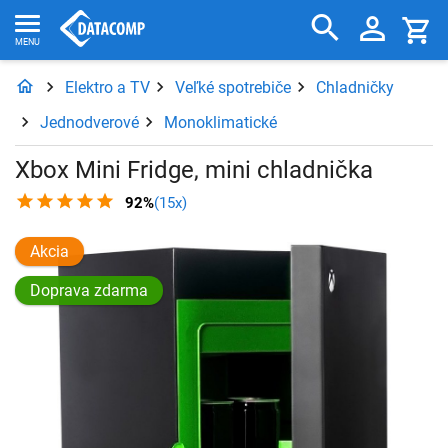
Elektro a TV
Veľké spotrebiče
Chladničky
Jednodverové
Monoklimatické
Xbox Mini Fridge, mini chladnička
92%
(15x)
Akcia
Doprava zdarma