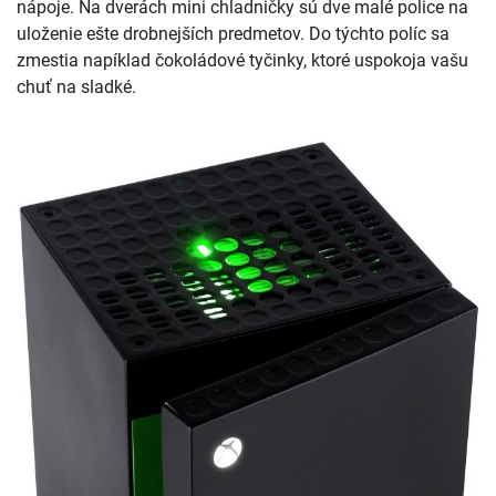
nápoje. Na dverách mini chladničky sú dve malé police na
uloženie ešte drobnejších predmetov. Do týchto políc sa
zmestia napíklad čokoládové tyčinky, ktoré uspokoja vašu
chuť na sladké.