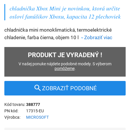
chladnička Xbox Mini je novinkou, ktorá určite
osloví fanúšikov Xboxu, kapacita 12 plechoviek
chladnička mini monoklimatická, termoelektrické
chladenie, farba čierna, objem 10 l
Zobraziť viac
PRODUKT JE VYRADENÝ !
V našej ponuke nájdete podobné modely. S výberom
pomôžeme
.
ZOBRAZIŤ PODOBNÉ
Kód tovaru
388777
PN kód
17315-EU
Výrobca
MICROSOFT