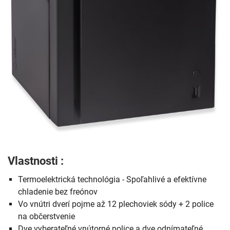
Vlastnosti :
Termoelektrická technológia - Spoľahlivé a efektívne
chladenie bez freónov
Vo vnútri dverí pojme až 12 plechoviek sódy + 2 police
na občerstvenie
Dve vyberateľné vnútorné police a dve odnímateľné