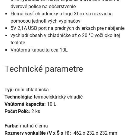
dverové police na občerstvenie
Horná časť chladničky a logo Xbox sa rozsvietia
pomocou jednotlivých vypínačov
5V 2,1A USB port na predných dvierkach pre nabíjanie
vychladí obsah v chladničke až o 20 °C voči okolitej
teplote
Vnútorná kapacita cca 10L
Technické parametre
Typ:
mini chladnička
Technológia:
termoelektrický chladič
Vnútorná kapacita:
10 L
Počet Políc:
2 ks
Farba:
matná čierna
Rozmery vonkajšie (V x Š x H):
462 x 232 x 232 mm