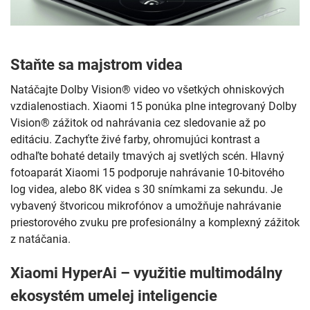
Staňte sa majstrom videa
Natáčajte Dolby Vision® video vo všetkých ohniskových
vzdialenostiach. Xiaomi 15 ponúka plne integrovaný Dolby
Vision® zážitok od nahrávania cez sledovanie až po
editáciu. Zachyťte živé farby, ohromujúci kontrast a
odhaľte bohaté detaily tmavých aj svetlých scén. Hlavný
fotoaparát Xiaomi 15 podporuje nahrávanie 10-bitového
log videa, alebo 8K videa s 30 snímkami za sekundu. Je
vybavený štvoricou mikrofónov a umožňuje nahrávanie
priestorového zvuku pre profesionálny a komplexný zážitok
z natáčania.
Xiaomi HyperAi – využitie multimodálny
ekosystém umelej inteligencie