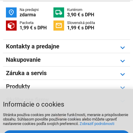
Na predajni
Kuriérom


zdarma
3,90 € s DPH
Packeta
Slovenská pošta


1,99 € s DPH
1,99 € s DPH
Kontakty a predajne
Nakupovanie
Záruka a servis
Produkty
Služby pre firmy
Informácie o cookies
Stránka používa cookies pre zaistenie funkčnosti, meranie a prispôsobenie



obsahu. Súhlasom povolíte používanie cookies alebo môžete upraviť
nastavenie cookies podľa svojích preferencií.
Zobraziť podrobnosti