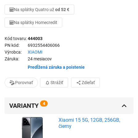
Na splátky Quatro už
od 52 €
Na splátky Homecredit
Kód tovaru
444003
PN kód
6932554406066
Výrobca
XIAOMI
Záruka
24 mesiacov
Predĺžená záruka a poistenie
Porovnať
Strážiť
Zdieľať
4
VARIANTY
Xiaomi 15 5G, 12GB, 256GB,
čierny