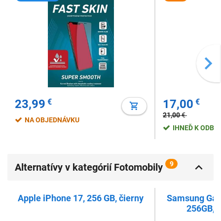
23,99
€
17,00
€
21,00
€
NA OBJEDNÁVKU
IHNEĎ K ODBE
9
Alternatívy v kategórií Fotomobily
Apple iPhone 17, 256 GB, čierny
Samsung Gala
256GB, 