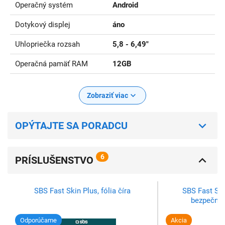
Operačný systém
Android
Dotykový displej
áno
Uhlopriečka rozsah
5,8 - 6,49"
Operačná pamäť RAM
12GB
Zobraziť viac
OPÝTAJTE SA PORADCU
6
PRÍSLUŠENSTVO
SBS Fast Skin Plus, fólia číra
SBS Fast Sk
bezpečnos
Odporúčame
Akcia