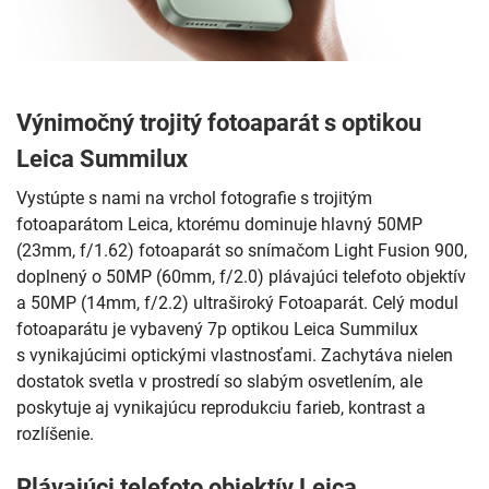
Výnimočný trojitý fotoaparát s optikou
Leica Summilux
Vystúpte s nami na vrchol fotografie s trojitým
fotoaparátom Leica, ktorému dominuje hlavný 50MP
(23mm, f/1.62) fotoaparát so snímačom Light Fusion 900,
doplnený o 50MP (60mm, f/2.0) plávajúci telefoto objektív
a 50MP (14mm, f/2.2) ultraširoký Fotoaparát. Celý modul
fotoaparátu je vybavený 7p optikou Leica Summilux
s vynikajúcimi optickými vlastnosťami. Zachytáva nielen
dostatok svetla v prostredí so slabým osvetlením, ale
poskytuje aj vynikajúcu reprodukciu farieb, kontrast a
rozlíšenie.
Plávajúci telefoto objektív Leica