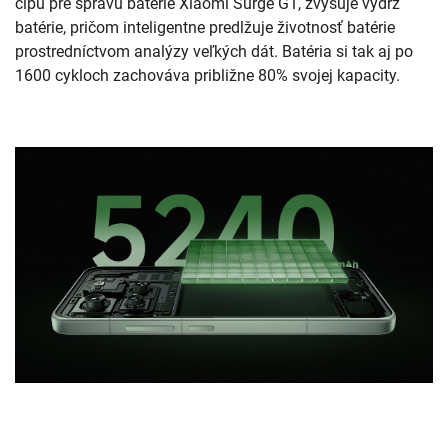
čipu pre správu batérie Xiaomi Surge G1, zvyšuje výdrž
batérie, pričom inteligentne predlžuje životnosť batérie
prostredníctvom analýzy veľkých dát. Batéria si tak aj po
1600 cykloch zachováva približne 80% svojej kapacity.