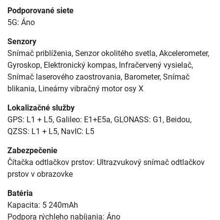
Podporované siete
5G: Áno
Senzory
Snímač priblíženia, Senzor okolitého svetla, Akcelerometer,
Gyroskop, Elektronický kompas, Infračervený vysielač,
Snímač laserového zaostrovania, Barometer, Snímač
blikania, Lineárny vibračný motor osy X
Lokalizačné služby
GPS: L1 + L5, Galileo: E1+E5a, GLONASS: G1, Beidou,
QZSS: L1 + L5, NavIC: L5
Zabezpečenie
Čítačka odtlačkov prstov: Ultrazvukový snímač odtlačkov
prstov v obrazovke
Batéria
Kapacita: 5 240mAh
Podpora rýchleho nabíjania: Áno