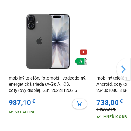
mobilný telefón, fotomobil, vodeodolný,
mobilný telefón, 
energetická trieda (A-G): A, iOS,
Android, dotykový 
dotykový displej, 6,3", 2622×1206, 6
2340x1080, 8 jad
jadrový procesor, 256 GB, 1x SIM &
RAM, 256 GB, 1x 
987,10
€
738,00
€
eSIM, podpora 5G siete, bezdrôtové
5G siete, bezdrôt
nabíjanie, podpora rýchleho nabíjania,
rýchleho nabíjani
1 029,01
€
SKLADOM
NFC, odomknutie tvárou
IHNEĎ K ODBE