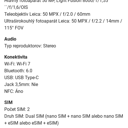
Hlavný fotoaparát 50 MP, Light Fusion 8000/1/1,55
´´/f/1,6/OIS
Teleobjektív Leica: 50 MPX / f/2.0 / 60mm
Ultraširokouhlý fotoaparát Leica: 50 MPX / f/2.2 / 14mm /
115° FOV
Audio
Typ reproduktorov: Stereo
Konektivita
Wi-Fi: Wi-Fi 7
Bluetooth: 6.0
USB: USB Type-C
Jack 3,5mm: Nie
NFC: Áno
SIM
Počet SIM: 2
Druh SIM: Dual SIM (nano SIM + nano SIM alebo nano SIM
+ eSIM alebo eSIM + eSIM)