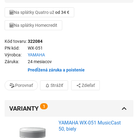
Na splátky Quatro už
od 34 €
Na splátky Homecredit
Kód tovaru
322084
PN kód
WX-051
Výrobca
YAMAHA
Záruka
24 mesiacov
Predĺžená záruka a poistenie
Porovnať
Strážiť
Zdieľať
1
VARIANTY
YAMAHA WX-051 MusicCast
50, biely