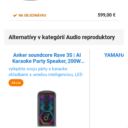
599,00
€
NA OBJEDNÁVKU
Alternatívy v kategórií Audio reproduktory
Anker soundcore Rave 3S | AI
YAMAHA N
Karaoke Party Speaker, 200W,
čierny
vylepšite svoju párty s karaoke
skladbami s umelou inteligenciou, LED
svetlami a dvoma bezdrôtovými
Akcia
mikrofónmi pre nekonečnú zábavu!