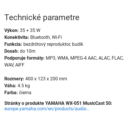
Technické parametre
Výkon:
35 + 35 W
Konektivita:
Bluetooth, Wi-Fi
Funkcia:
bezdrôtový reproduktor, budík
Dosah:
do 10m
Podporuje formáty:
MP3, WMA, MPEG-4 AAC, ALAC, FLAC,
WAV, AIFF
Rozmery:
400 x 123 x 200 mm
Váha:
4.5 kg
Farba:
čierna
Stránky o produkte YAMAHA WX-051 MusicCast 50:
europe.yamaha.com/en/products/audio_visual/desktop_audio/musiccast_50/index.html#product-t