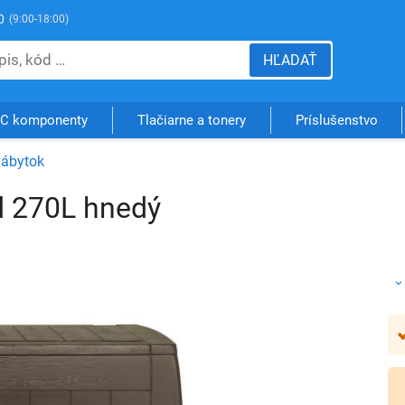
0
(9:00-18:00)
HĽADAŤ
C komponenty
Tlačiarne a tonery
Príslušenstvo
nábytok
d 270L hnedý