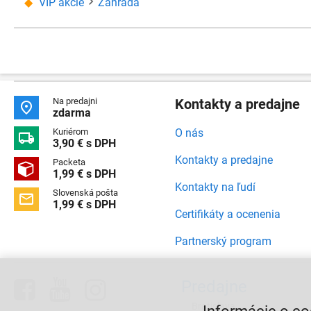
VIP akcie
Záhrada
Na predajni
Kontakty a predajne

zdarma
Kuriérom
O nás

3,90 € s DPH
Kontakty a predajne
Packeta

1,99 € s DPH
Kontakty na ľudí
Slovenská pošta

1,99 € s DPH
Certifikáty a ocenenia
Partnerský program



Predajne
Bratislava,