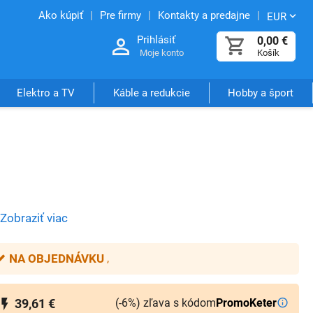
Ako kúpiť
Pre firmy
Kontakty a predajne
EUR
Prihlásiť
0,00
€
Moje konto
Košík
Elektro a TV
Káble a redukcie
Hobby a šport
Zobraziť viac
NA OBJEDNÁVKU
(-6%) zľava s kódom
PromoKeter
39,61 €