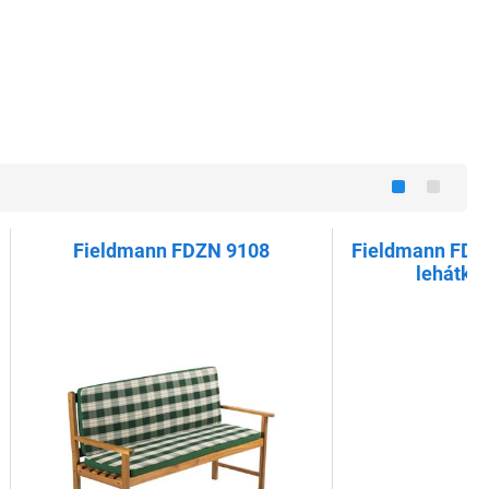
Fieldmann FDZN 9108
Fieldmann FDZN
lehátko