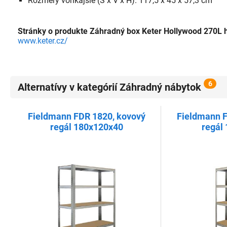
Rozmery vonkajšie (Š x V x H). 117,5 x 45 x 57,3 cm
Stránky o produkte Záhradný box Keter Hollywood 270L 
www.keter.cz/
6
Alternatívy v kategórií Záhradný nábytok
Fieldmann FDR 1820, kovový
Fieldmann F
regál 180x120x40
regál