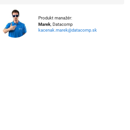
Produkt manažér:
Marek
, Datacomp
kacenak.marek@datacomp.sk