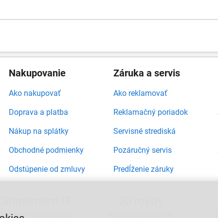
Nakupovanie
Záruka a servis
Ako nakupovať
Ako reklamovať
Doprava a platba
Reklamačný poriadok
Nákup na splátky
Servisné strediská
Obchodné podmienky
Pozáručný servis
Odstúpenie od zmluvy
Predĺženie záruky
Showroom IT
20 rokov
viac ako 5000 produktov
autorizovaný partner