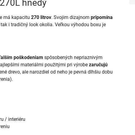
 270L hnedý
be má kapacitu
270 litrov
. Svojim dizajnom
pripomína
 tak i tradičný look okolia. Veľkou výhodou boxu je
a ďalším poškodeniam
spôsobených nepriaznivým
ajlepšími materiálmi použitými pri výrobe
zaručujú
né drevo, ale narozdiel od neho je pevná dlhšiu dobu
enia).
u / interiéru
reniu