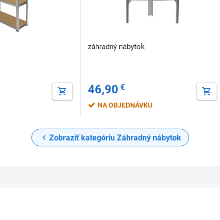
k
záhradný nábytok
46,90
€
NA OBJEDNÁVKU
Zobraziť kategóriu Záhradný nábytok