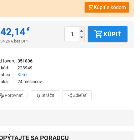
Kúpiť s kódom
42,14
€
KÚPIŤ
34,26
€
bez DPH
d tovaru
351836
 kód
223949
robca
Keter
ruka
24 mesiacov
Porovnať
Strážiť
Zdieľať
OPÝTAJTE SA PORADCU