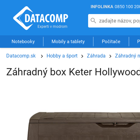
INFOLINKA
0850 100 20
Notebooky
Mobily a tablety
Počítače
P
Datacomp.sk
Hobby a šport
Záhrada
Záhradný 
Záhradný box Keter Hollywoo