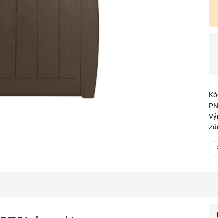
Kó
PN
Vý
Zá