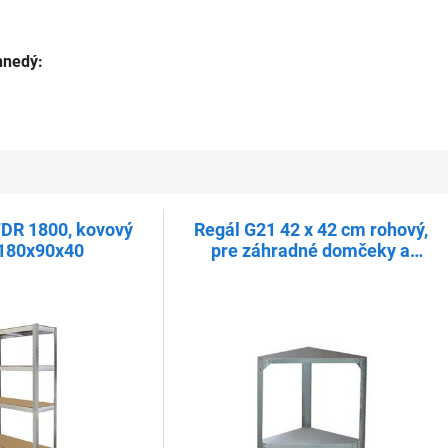
hnedý:
DR 1800, kovový
Regál G21 42 x 42 cm rohový,
 180x90x40
pre záhradné domčeky a
skleníky