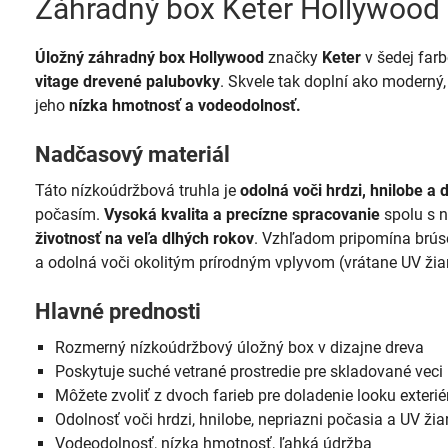
Záhradný box Keter Hollywood
Úložný záhradný box Hollywood
značky
Keter
v šedej far
vitage drevené palubovky
. Skvele tak doplní ako moderný,
jeho
nízka hmotnosť a vodeodolnosť.
Nadčasový materiál
Táto nízkoúdržbová truhla je
odolná voči hrdzi, hnilobe 
počasím.
Vysoká kvalita a precízne spracovanie
spolu s n
životnosť na veľa dlhých rokov
. Vzhľadom pripomína brúse
a odolná voči okolitým prírodným vplyvom (vrátane UV žiar
Hlavné prednosti
Rozmerný nízkoúdržbový úložný box v dizajne dreva
Poskytuje suché vetrané prostredie pre skladované veci
Môžete zvoliť z dvoch farieb pre doladenie looku exteriér
Odolnosť voči hrdzi, hnilobe, nepriazni počasia a UV žia
Vodeodolnosť, nízka hmotnosť, ľahká údržba