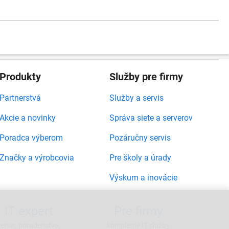
Produkty
Služby pre firmy
Partnerstvá
Služby a servis
Akcie a novinky
Správa siete a serverov
Poradca výberom
Pozáručny servis
Značky a výrobcovia
Pre školy a úrady
Výskum a inovácie
IT expert
Pre firmy
servis, poradenstvo,
kompletné IT služby