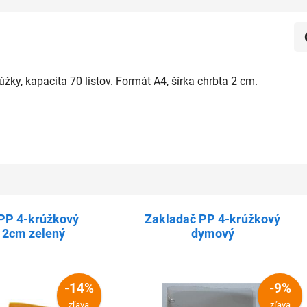
žky, kapacita 70 listov. Formát A4, šírka chrbta 2 cm.
PP 4-krúžkový
Zakladač PP 4-krúžkový
 2cm zelený
dymový
-14%
-9%
zľava
zľava