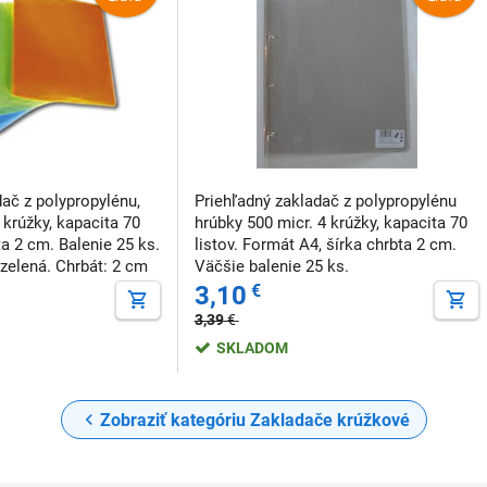
dač z polypropylénu,
Priehľadný zakladač z polypropylénu
 krúžky, kapacita 70
hrúbky 500 micr. 4 krúžky, kapacita 70
ta 2 cm. Balenie 25 ks.
listov. Formát A4, šírka chrbta 2 cm.
 zelená. Chrbát: 2 cm
Väčšie balenie 25 ks.
 zelená
3,10
€
3,39
€
SKLADOM
Zobraziť kategóriu Zakladače krúžkové