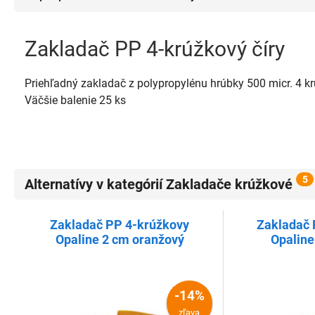
Zakladač PP 4-krúžkový číry
Priehľadný zakladač z polypropylénu hrúbky 500 micr. 4 krú
Väčšie balenie 25 ks
5
Alternatívy v kategórií Zakladače krúžkové
Zakladač PP 4-krúžkovy
Zakladač 
Opaline 2 cm oranžový
Opaline
-14%
zľava