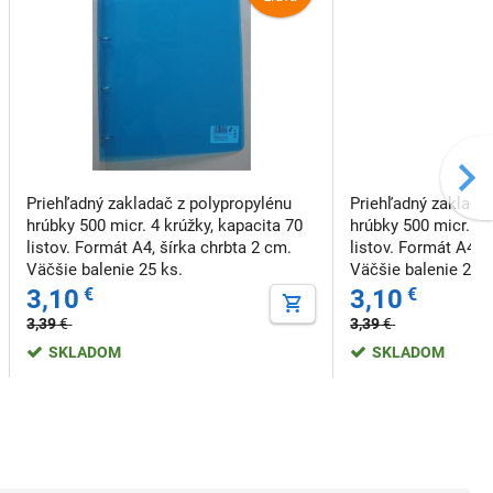
Priehľadný zakladač z polypropylénu
Priehľadný zaklada
hrúbky 500 micr. 4 krúžky, kapacita 70
hrúbky 500 micr. 4 
listov. Formát A4, šírka chrbta 2 cm.
listov. Formát A4, 
Väčšie balenie 25 ks.
Väčšie balenie 25 
3,10
€
3,10
€
3,39
€
3,39
€
SKLADOM
SKLADOM