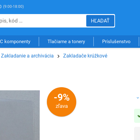
0
(9:00-18:00)
HĽADAŤ
C komponenty
Tlačiarne a tonery
Príslušenstvo
Zakladanie a archivácia
Zakladače krúžkové
-9%
zľava