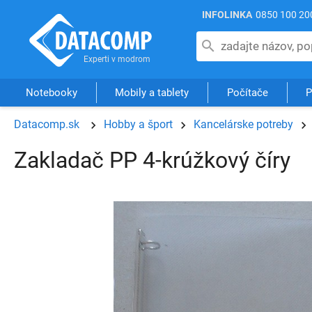
INFOLINKA
0850 100 20
Notebooky
Mobily a tablety
Počítače
P
Datacomp.sk
Hobby a šport
Kancelárske potreby
Zakladač PP 4-krúžkový číry