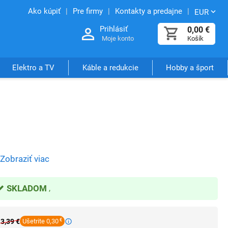
Ako kúpiť
Pre firmy
Kontakty a predajne
EUR
Prihlásiť
0,00
€
Moje konto
Košík
Elektro a TV
Káble a redukcie
Hobby a šport
Zobraziť viac
SKLADOM
3,39
€
Ušetrite 0,30
€