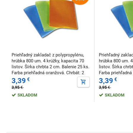
Priehľadný zakladač z polypropylénu,
Priehľadný zakla
hrúbka 800 um. 4 krúžky, kapacita 70
hrúbka 800 um. 4
listov. Šírka chrbta 2 cm. Balenie 25 ks.
listov. Šírka chrb
Farba priehľadná oranžová. Chrbát: 2
Farba priehľadná
cm Farba: priehľadná oranžová
Farba: priehľadná
3,39
€
3,39
€
3,95
€
3,95
€
SKLADOM
SKLADOM