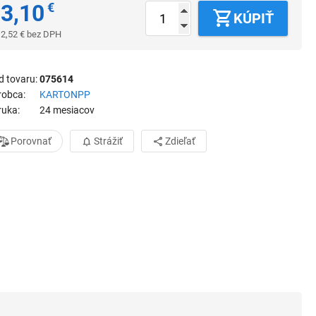
3,10
€
KÚPIŤ
2,52
€
bez DPH
d tovaru
075614
robca
KARTONPP
ruka
24 mesiacov
Porovnať
Strážiť
Zdieľať