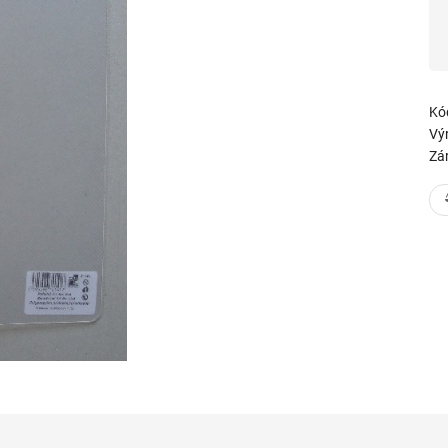
Kó
Vý
Zá