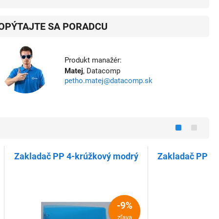
OPÝTAJTE SA PORADCU
Produkt manažér:
Matej
, Datacomp
petho.matej@datacomp.sk
Zakladač PP 4-krúžkový modrý
Zakladač PP 4-
-9%
zľava