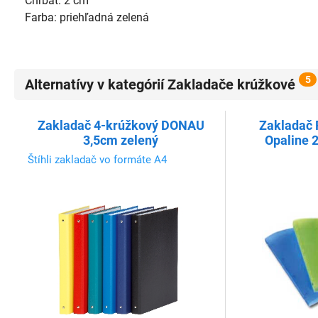
Chrbát: 2 cm
Farba: priehľadná zelená
5
Alternatívy v kategórií Zakladače krúžkové
Zakladač 4-krúžkový DONAU
Zakladač 
3,5cm zelený
Opaline 
Štíhli zakladač vo formáte A4