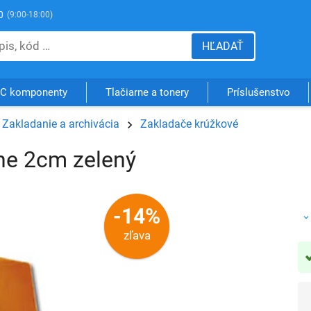
0
(9:00-18:00)
HĽADAŤ
C komponenty
Tlačiarne a tonery
Príslušenstvo
Zakladanie a archivácia
Zakladače krúžkové
ne 2cm zelený
-14%
zľava