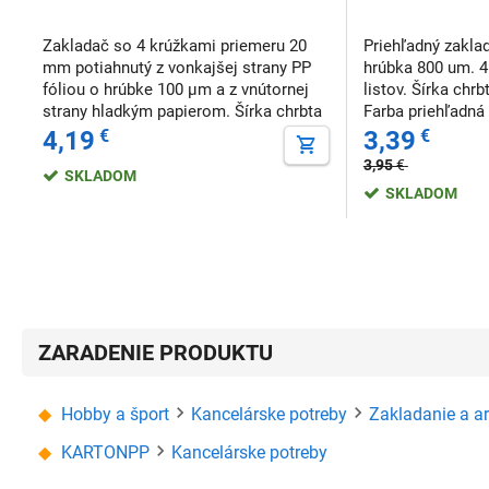
Zakladač so 4 krúžkami priemeru 20
Priehľadný zakla
mm potiahnutý z vonkajšej strany PP
hrúbka 800 um. 4
fóliou o hrúbke 100 µm a z vnútornej
listov. Šírka chrb
strany hladkým papierom. Šírka chrbta
Farba priehľadná
3,5 cm. Balené po: 10 ks (cena za 1ks)
cm Farba: priehľ
4,19
€
3,39
€
Chrbát: 3,5 cm Farba: zelená Materiál:
3,95
€
fúlia/papier
SKLADOM
SKLADOM
ZARADENIE PRODUKTU
Hobby a šport
Kancelárske potreby
Zakladanie a a
KARTONPP
Kancelárske potreby