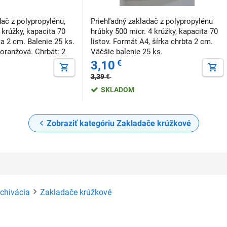
dač z polypropylénu,
Priehľadný zakladač z polypropylénu
 krúžky, kapacita 70
hrúbky 500 micr. 4 krúžky, kapacita 70
ta 2 cm. Balenie 25 ks.
listov. Formát A4, šírka chrbta 2 cm.
 oranžová. Chrbát: 2
Väčšie balenie 25 ks.
adná oranžová
3,10
€
3,39
€
SKLADOM
Zobraziť kategóriu Zakladače krúžkové
rchivácia
Zakladače krúžkové