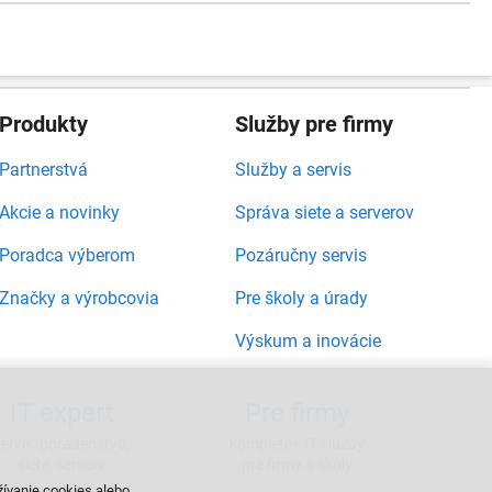
Produkty
Služby pre firmy
Partnerstvá
Služby a servis
Akcie a novinky
Správa siete a serverov
Poradca výberom
Pozáručny servis
Značky a výrobcovia
Pre školy a úrady
Výskum a inovácie
IT expert
Pre firmy
servis, poradenstvo,
kompletné IT služby
siete, servery
pre firmy a školy
žívanie cookies alebo