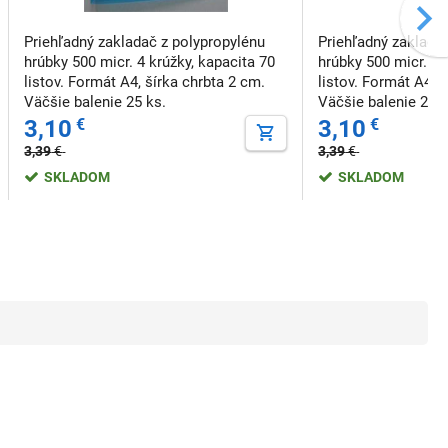
Priehľadný zakladač z polypropylénu
Priehľadný zaklada
hrúbky 500 micr. 4 krúžky, kapacita 70
hrúbky 500 micr. 4 
listov. Formát A4, šírka chrbta 2 cm.
listov. Formát A4, 
Väčšie balenie 25 ks.
Väčšie balenie 25 
3,10
€
3,10
€
3,39
€
3,39
€
SKLADOM
SKLADOM