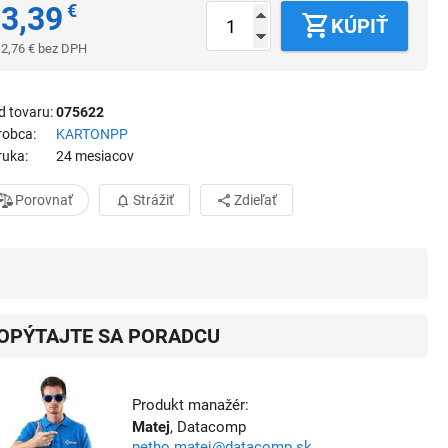
3,39
€
KÚPIŤ
2,76
€
bez DPH
d tovaru
075622
robca
KARTONPP
ruka
24 mesiacov
Porovnať
Strážiť
Zdieľať
OPÝTAJTE SA PORADCU
Produkt manažér:
Matej
, Datacomp
petho.matej@datacomp.sk