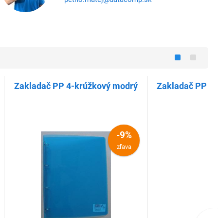
Zakladač PP 4-krúžkový modrý
Zakladač PP 4-
-9%
zľava