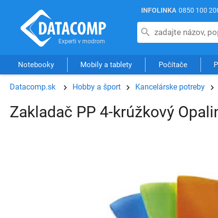
INFOLINKA
0850 100 20
Notebooky
Mobily a tablety
Počítače
P
Datacomp.sk
Hobby a šport
Kancelárske potreby
Zakladač PP 4-krúžkový Opali