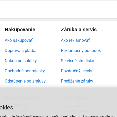
Nakupovanie
Záruka a servis
Ako nakupovať
Ako reklamovať
Doprava a platba
Reklamačný poriadok
Nákup na splátky
Servisné strediská
Obchodné podmienky
Pozáručný servis
Odstúpenie od zmluvy
Predĺženie záruky
Showroom IT
20 rokov
viac ako 5000 produktov
autorizovaný partner
okies
ihneď k odberu
svetových výrobcov IT
e zaistenie funkčnosti, meranie a prispôsobenie obsahu. Súhlasom povolíte pou