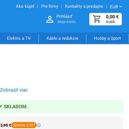
Ako kúpiť
Pre firmy
Kontakty a predajne
EUR
Prihlásiť
0,00
€
Moje konto
Košík
Elektro a TV
Káble a redukcie
Hobby a šport
Zobraziť viac
SKLADOM
3,95
€
Ušetrite 0,55
€