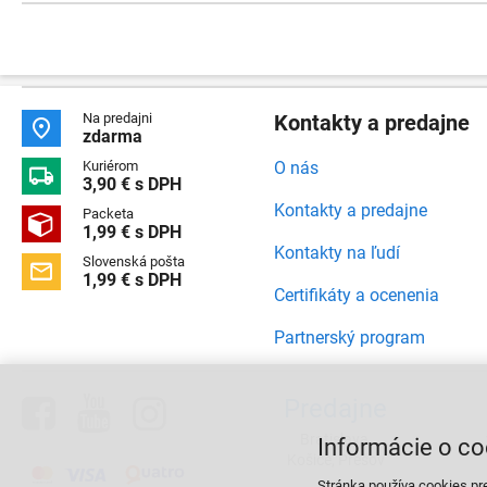
Na predajni
Kontakty a predajne

zdarma
Kuriérom
O nás

3,90 € s DPH
Kontakty a predajne
Packeta

1,99 € s DPH
Kontakty na ľudí
Slovenská pošta

1,99 € s DPH
Certifikáty a ocenenia
Partnerský program



Predajne
Bratislava,
Informácie o co
Košice, Prešov
Stránka používa cookies pr