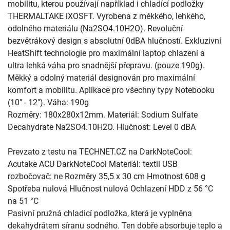
mobilitu, kterou používají například i chladící podložky
THERMALTAKE iXOSFT. Vyrobena z měkkého, lehkého,
odolného materiálu (Na2SO4.10H2O). Revoluční
bezvětrákový design s absolutní 0dBA hlučností. Exkluzivní
HeatShift technologie pro maximální laptop chlazení a
ultra lehká váha pro snadnější přepravu. (pouze 190g).
Měkký a odolný materiál designován pro maximální
komfort a mobilitu. Aplikace pro všechny typy Notebooku
(10" - 12"). Váha: 190g
Rozměry: 180x280x12mm. Materiál: Sodium Sulfate
Decahydrate Na2SO4.10H2O. Hlučnost: Level 0 dBA
Prevzato z testu na TECHNET.CZ na DarkNoteCool:
Acutake ACU DarkNoteCool Materiál: textil USB
rozbočovač: ne Rozměry 35,5 x 30 cm Hmotnost 608 g
Spotřeba nulová Hlučnost nulová Ochlazení HDD z 56 °C
na 51 °C
Pasivní pružná chladicí podložka, která je vyplněna
dekahydrátem síranu sodného. Ten dobře absorbuje teplo a