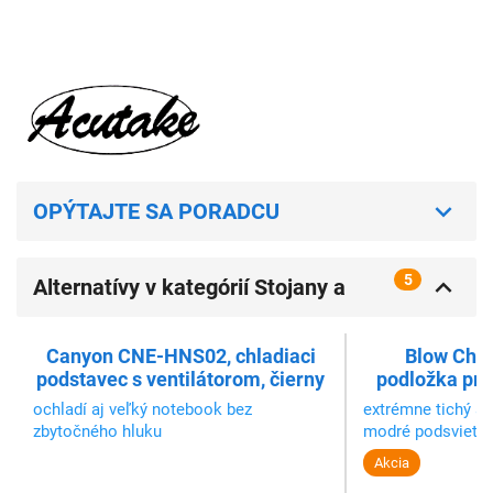
OPÝTAJTE SA PORADCU
5
Alternatívy v kategórií Stojany a
chladenie pre notebooky
Canyon CNE-HNS02, chladiaci
Blow Chill
podstavec s ventilátorom, čierny
podložka pre
ochladí aj veľký notebook bez
extrémne tichý a 
zbytočného hluku
modré podsvieten
Akcia