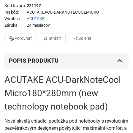
Kód tovaru
221197
PN kód
ACUTAKEACU-DARKNOTECOOLMICRO
Výrobca
ACUTAKE
Záruka
24 mesiacov
Porovnať
Strážiť
Zdieľať
POPIS PRODUKTU
ACUTAKE ACU-DarkNoteCool
Micro180*280mm (new
technology notebook pad)
Nová skvělá chladící podložka pod notebooky s revolučním
bezvětrákovým designem poskytující maximální komfort a