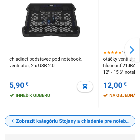
1x
chladiaci podstavec pod notebook,
otáčky ventilátora
ventilátor, 2 x USB 2.0
hlučnosť 21dBA, n
12" - 15,6" noteb
5,90
€
12,00
€
IHNEĎ K ODBERU
NA OBJEDNÁV
Zobraziť kategóriu Stojany a chladenie pre notebooky