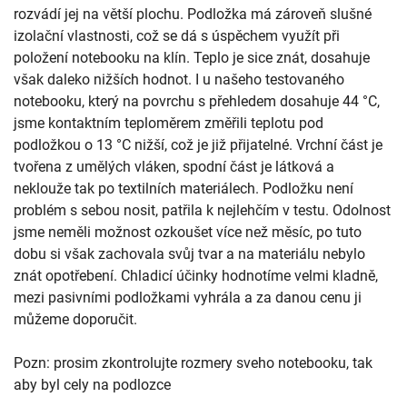
rozvádí jej na větší plochu. Podložka má zároveň slušné
izolační vlastnosti, což se dá s úspěchem využít při
položení notebooku na klín. Teplo je sice znát, dosahuje
však daleko nižších hodnot. I u našeho testovaného
notebooku, který na povrchu s přehledem dosahuje 44 °C,
jsme kontaktním teploměrem změřili teplotu pod
podložkou o 13 °C nižší, což je již přijatelné. Vrchní část je
tvořena z umělých vláken, spodní část je látková a
neklouže tak po textilních materiálech. Podložku není
problém s sebou nosit, patřila k nejlehčím v testu. Odolnost
jsme neměli možnost ozkoušet více než měsíc, po tuto
dobu si však zachovala svůj tvar a na materiálu nebylo
znát opotřebení. Chladicí účinky hodnotíme velmi kladně,
mezi pasivními podložkami vyhrála a za danou cenu ji
můžeme doporučit.
Pozn: prosim zkontrolujte rozmery sveho notebooku, tak
aby byl cely na podlozce