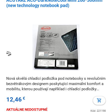
ACUTAKE ACU-DarkNoteCool Mini 260*300mm
(new technology notebook pad)
Nová skvělá chladící podložka pod notebooky s revolučním
bezvětrákovým designem poskytující maximální komfort a
mobilitu, kterou používají například i chladící podložky
THERMALTAKE iXOSFT. Vyrobena z měkkého, lehkého,
12,46
€
odolného materiálu (Na2SO4.10H2O). Re
AKTUÁLNE NEDOSTUPNÉ
Kód: 221198