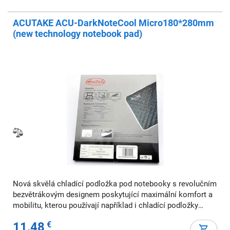
ACUTAKE ACU-DarkNoteCool Micro180*280mm
(new technology notebook pad)
Nová skvělá chladící podložka pod notebooky s revolučním
bezvětrákovým designem poskytující maximální komfort a
mobilitu, kterou používají například i chladící podložky
THERMALTAKE iXOSFT. Vyrobena z měkkého, lehkého,
11,48
€
odolného materiálu (Na2SO4.10H2O). Re