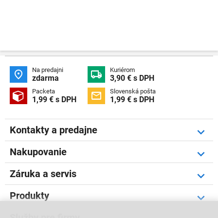
Na predajni
Kuriérom


zdarma
3,90 € s DPH
Packeta
Slovenská pošta


1,99 € s DPH
1,99 € s DPH
Kontakty a predajne
Nakupovanie
Záruka a servis
Produkty
Služby pre firmy