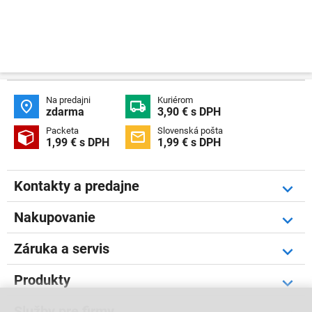
Na predajni
Kuriérom


zdarma
3,90 € s DPH
Packeta
Slovenská pošta


1,99 € s DPH
1,99 € s DPH
Kontakty a predajne
Nakupovanie
Záruka a servis
Produkty
Služby pre firmy