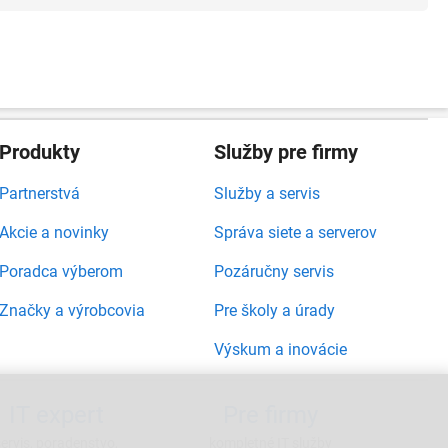
Produkty
Služby pre firmy
Partnerstvá
Služby a servis
Akcie a novinky
Správa siete a serverov
Poradca výberom
Pozáručny servis
Značky a výrobcovia
Pre školy a úrady
Výskum a inovácie
IT expert
Pre firmy
servis, poradenstvo,
kompletné IT služby