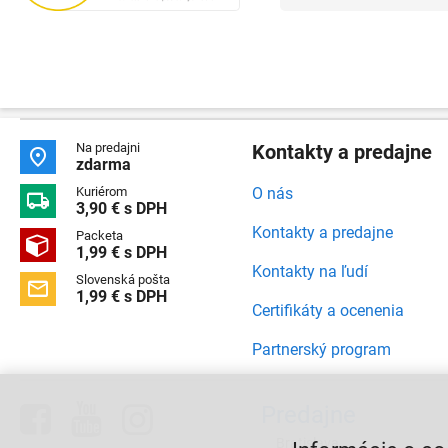
Na predajni
Kontakty a predajne

zdarma
Kuriérom
O nás

3,90 € s DPH
Kontakty a predajne
Packeta

1,99 € s DPH
Kontakty na ľudí
Slovenská pošta

1,99 € s DPH
Certifikáty a ocenenia
Partnerský program



Predajne
Bratislava,