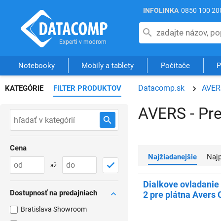
INFOLINKA
0850 100 20
Notebooky
Mobily a tablety
Počítače
P
Datacomp.sk
AVER
KATEGÓRIE
FILTER PRODUKTOV
AVERS - Pre
Cena
Najžiadanejšie
Na
až
Dialkove ovladani
Dostupnosť na predajniach
2 pre plátna Avers 
Bratislava Showroom