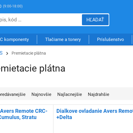
0
(9:00-18:00)
HĽADAŤ
C komponenty
Tlačiarne a tonery
Príslušenstvo
S
Premietacie plátna
mietacie plátna
jpredávanejšie
Najnovšie
Najlacnejšie
Najdrahšie
e Avers Remote CRC-
Dialkove ovladanie Avers Remo
Cumulus, Stratu
+Delta