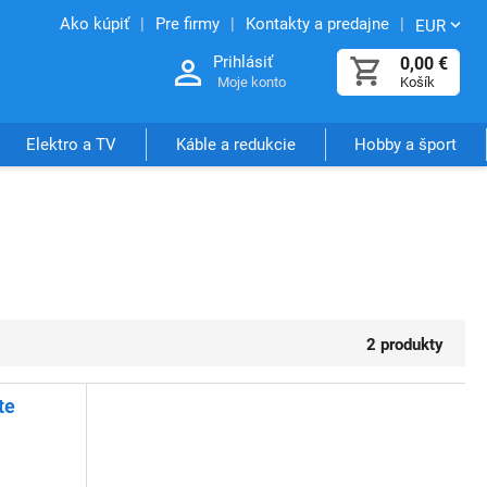
Ako kúpiť
Pre firmy
Kontakty a predajne
EUR
Prihlásiť
0,00
€
Moje konto
Košík
Elektro a TV
Káble a redukcie
Hobby a šport
2 produkty
te