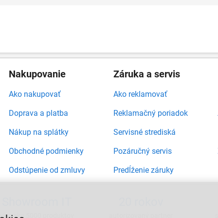
Nakupovanie
Záruka a servis
Ako nakupovať
Ako reklamovať
Doprava a platba
Reklamačný poriadok
Nákup na splátky
Servisné strediská
Obchodné podmienky
Pozáručný servis
Odstúpenie od zmluvy
Predĺženie záruky
Showroom IT
20 rokov
viac ako 5000 produktov
autorizovaný partner