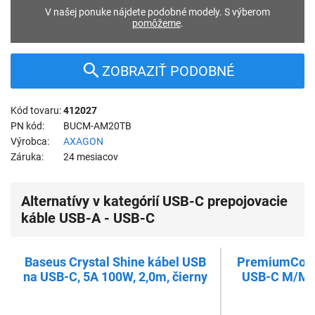
V našej ponuke nájdete podobné modely. S výberom
pomôžeme
.
ZOBRAZIŤ PODOBNÉ
Kód tovaru
412027
PN kód
BUCM-AM20TB
Výrobca
AXAGON
Záruka
24 mesiacov
Alternatívy v kategórií USB-C prepojovacie
káble USB-A - USB-C
Baseus Crystal Shine kábel USB
PremiumCord 
na USB-C, 5A 100W, 2,0m, čierny
USB-C M/M, 
3.2 generati
1,0