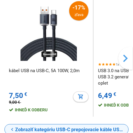
-17%
zľava
1x
kábel USB na USB-C, 5A 100W, 2,0m
USB 3.0 na USB-C
USB 3.2 generation
oplet
7,50
€
6,49
€
9,00
€
IHNEĎ K ODBE
IHNEĎ K ODBERU
Zobraziť kategóriu USB-C prepojovacie káble USB-A - USB-C