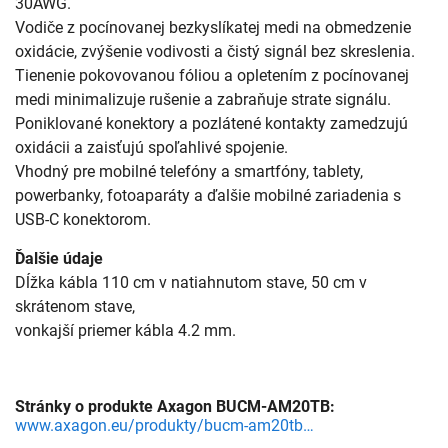
30AWG.
Vodiče z pocínovanej bezkyslíkatej medi na obmedzenie
oxidácie, zvýšenie vodivosti a čistý signál bez skreslenia.
Tienenie pokovovanou fóliou a opletením z pocínovanej
medi minimalizuje rušenie a zabraňuje strate signálu.
Poniklované konektory a pozlátené kontakty zamedzujú
oxidácii a zaisťujú spoľahlivé spojenie.
Vhodný pre mobilné telefóny a smartfóny, tablety,
powerbanky, fotoaparáty a ďalšie mobilné zariadenia s
USB-C konektorom.
Ďalšie údaje
Dĺžka kábla 110 cm v natiahnutom stave, 50 cm v
skrátenom stave,
vonkajší priemer kábla 4.2 mm.
Stránky o produkte Axagon BUCM-AM20TB:
www.axagon.eu/produkty/bucm-am20tb?ami=72