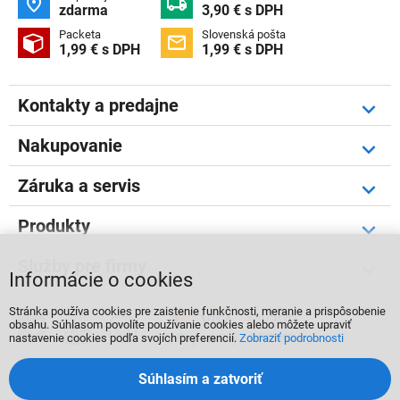


zdarma
3,90 € s DPH
Packeta
Slovenská pošta


1,99 € s DPH
1,99 € s DPH
Kontakty a predajne
Nakupovanie
Záruka a servis
Produkty
Služby pre firmy
Informácie o cookies
Stránka používa cookies pre zaistenie funkčnosti, meranie a prispôsobenie



obsahu. Súhlasom povolíte používanie cookies alebo môžete upraviť
nastavenie cookies podľa svojích preferencií.
Zobraziť podrobnosti
Súhlasím a zatvoriť