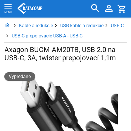
Káble a redukcie
USB káble a redukcie
USB-C
USB-C prepojovacie USB-A - USB-C
Axagon BUCM-AM20TB, USB 2.0 na
USB-C, 3A, twister prepojovací 1,1m
Vypredané