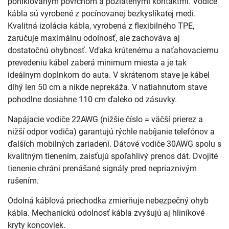
poniklovaným povrchom a pozlátenými kontaktmi. Vodiče
kábla sú vyrobené z pocínovanej bezkyslíkatej medi.
Kvalitná izolácia kábla, vyrobená z flexibilného TPE,
zaručuje maximálnu odolnosť, ale zachováva aj
dostatočnú ohybnosť. Vďaka krútenému a naťahovaciemu
prevedeniu kábel zaberá minimum miesta a je tak
ideálnym doplnkom do auta. V skrátenom stave je kábel
dlhý len 50 cm a nikde neprekáža. V natiahnutom stave
pohodlne dosiahne 110 cm ďaleko od zásuvky.
Napájacie vodiče 22AWG (nižšie číslo = väčší prierez a
nižší odpor vodiča) garantujú rýchle nabíjanie telefónov a
ďalších mobilných zariadení. Dátové vodiče 30AWG spolu s
kvalitným tienením, zaisťujú spoľahlivý prenos dát. Dvojité
tienenie chráni prenášané signály pred nepriaznivým
rušením.
Odolná káblová priechodka zmierňuje nebezpečný ohyb
kábla. Mechanickú odolnosť kábla zvyšujú aj hliníkové
kryty koncoviek.