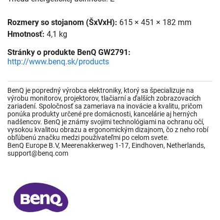
Rozmery so stojanom (ŠxVxH):
615 × 451 × 182 mm
Hmotnosť:
4,1 kg
Stránky o produkte BenQ GW2791:
http://www.benq.sk/products
BenQ je popredný výrobca elektroniky, ktorý sa špecializuje na
výrobu monitorov, projektorov, tlačiarní a ďalších zobrazovacích
zariadení. Spoločnosť sa zameriava na inovácie a kvalitu, pričom
ponúka produkty určené pre domácnosti, kancelárie aj herných
nadšencov. BenQ je známy svojimi technológiami na ochranu očí,
vysokou kvalitou obrazu a ergonomickým dizajnom, čo z neho robí
obľúbenú značku medzi používateľmi po celom svete.
BenQ Europe B.V, Meerenakkerweg 1-17, Eindhoven, Netherlands,
support@benq.com