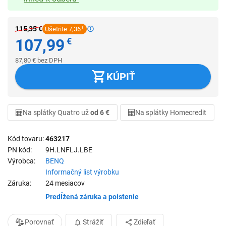
115,35
€
Ušetrite 7,36
€
107,99
€
87,80
€
bez DPH
KÚPIŤ
Na splátky Quatro už
od 6 €
Na splátky Homecredit
Kód tovaru
463217
PN kód
9H.LNFLJ.LBE
Výrobca
BENQ
Informačný list výrobku
Záruka
24 mesiacov
Predĺžená záruka a poistenie
Porovnať
Strážiť
Zdieľať