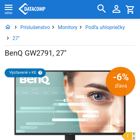
Príslušenstvo
Monitory
Podľa uhlopriečky
27"
BenQ GW2791, 27"
Vystavené v KE
-6%
zľava