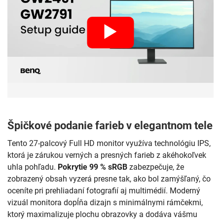
Špičkové podanie farieb v elegantnom tele
Tento 27-palcový Full HD monitor využíva technológiu IPS,
ktorá je zárukou verných a presných farieb z akéhokoľvek
uhla pohľadu.
Pokrytie 99 % sRGB
zabezpečuje, že
zobrazený obsah vyzerá presne tak, ako bol zamýšľaný, čo
oceníte pri prehliadaní fotografií aj multimédií. Moderný
vizuál monitora dopĺňa dizajn s minimálnymi rámčekmi,
ktorý maximalizuje plochu obrazovky a dodáva vášmu