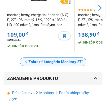
1x
monitor, herný, energetická trieda (A-G):
monitor, herný, en
E, 27", IPS, matný, 16:9, 1920 x 1080 full
F, 27", IPS, matný,
HD, 400 cd/m2, 1ms, FreeSync, bez
cd/m2, 1ms, Repro
repro, VESA, frekvencia 165 Hz
frekvencia 180 H
109,00
€
138,90
€
129,90
€
IHNEĎ K ODBE
IHNEĎ K ODBERU
Zobraziť kategóriu Monitory 27"
ZARADENIE PRODUKTU
Príslušenstvo
Monitory
Podľa uhlopriečky
27"