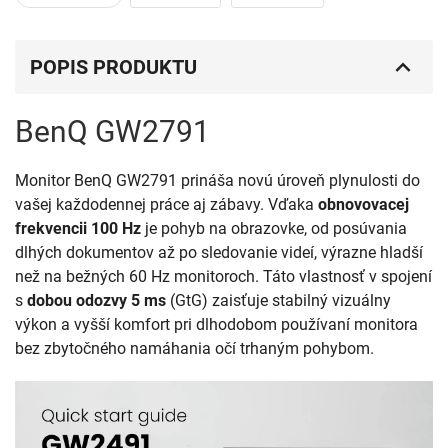
POPIS PRODUKTU
BenQ GW2791
Monitor BenQ GW2791 prináša novú úroveň plynulosti do
vašej každodennej práce aj zábavy. Vďaka
obnovovacej
frekvencii 100 Hz
je pohyb na obrazovke, od posúvania
dlhých dokumentov až po sledovanie videí, výrazne hladší
než na bežných 60 Hz monitoroch. Táto vlastnosť v spojení
s
dobou odozvy 5 ms
(GtG) zaisťuje stabilný vizuálny
výkon a vyšší komfort pri dlhodobom používaní monitora
bez zbytočného namáhania očí trhaným pohybom.