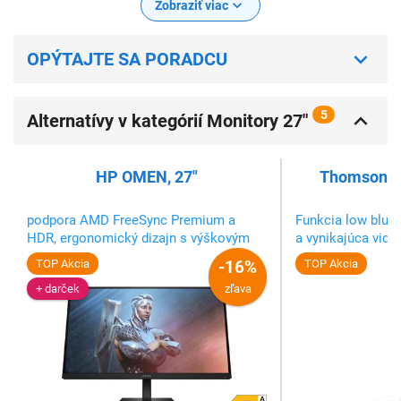
Zobraziť viac
OPÝTAJTE SA PORADCU
5
Alternatívy v kategórií Monitory 27"
HP OMEN, 27"
Thomson M
podpora AMD FreeSync Premium a
Funkcia low blue 
HDR, ergonomický dizajn s výškovým
a vynikajúca vidi
nastavením
uhla.
TOP Akcia
-16%
TOP Akcia
+ darček
zľava