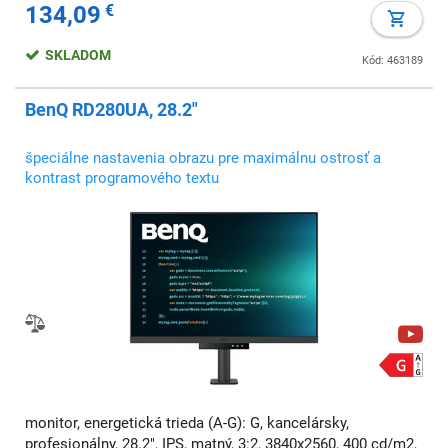
134,09
€
SKLADOM
Kód: 463189
BenQ RD280UA, 28.2"
špeciálne nastavenia obrazu pre maximálnu ostrosť a
kontrast programového textu
monitor, energetická trieda (A-G): G, kancelársky,
profesionálny, 28.2", IPS, matný, 3:2, 3840x2560, 400 cd/m2,