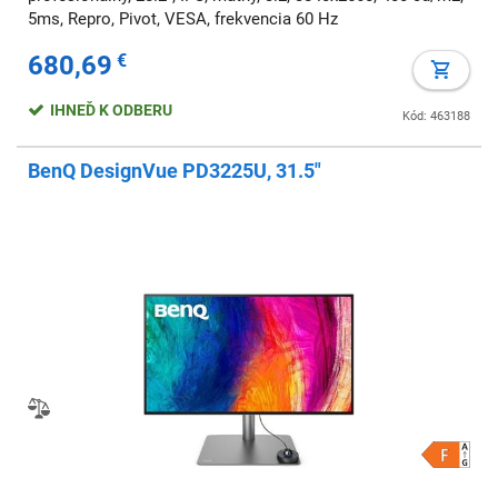
5ms, Repro, Pivot, VESA, frekvencia 60 Hz
680,69
€
IHNEĎ K ODBERU
Kód: 463188
BenQ DesignVue PD3225U, 31.5"