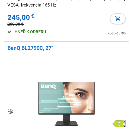
VESA, frekvencia 165 Hz
245,00
€
260,00
€
IHNEĎ K ODBERU
Kód: 465705
BenQ BL2790C, 27"