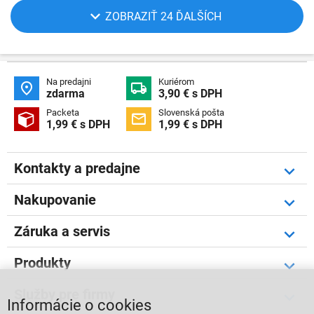
ZOBRAZIŤ 24 ĎALŠÍCH
Na predajni
Kuriérom


zdarma
3,90 € s DPH
Packeta
Slovenská pošta


1,99 € s DPH
1,99 € s DPH
Kontakty a predajne
Nakupovanie
Záruka a servis
Produkty
Služby pre firmy
Informácie o cookies