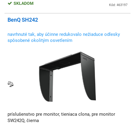
SKLADOM
Kód: 463197
BenQ SH242
navrhnuté tak, aby účinne redukovalo nežiaduce odlesky
spôsobené okolitým osvetlením
príslušenstvo pre monitor, tieniaca clona, pre monitor
SW242Q, čierna