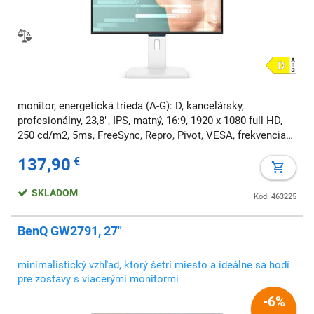
monitor, energetická trieda (A-G): D, kancelársky,
profesionálny, 23,8", IPS, matný, 16:9, 1920 x 1080 full HD,
250 cd/m2, 5ms, FreeSync, Repro, Pivot, VESA, frekvencia
144 Hz
137,90
€
SKLADOM
Kód: 463225
BenQ GW2791, 27"
minimalistický vzhľad, ktorý šetrí miesto a ideálne sa hodí
pre zostavy s viacerými monitormi
-6%