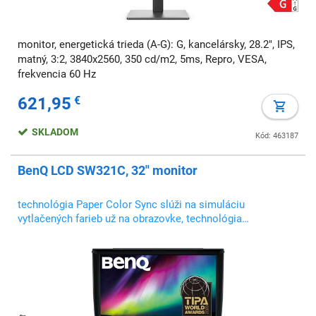
monitor, energetická trieda (A-G): G, kancelársky, 28.2", IPS,
matný, 3:2, 3840x2560, 350 cd/m2, 5ms, Repro, VESA,
frekvencia 60 Hz
621,95
€
SKLADOM
Kód: 463187
BenQ LCD SW321C, 32" monitor
technológia Paper Color Sync slúži na simuláciu
vytlačených farieb už na obrazovke, technológia
konzistentného vyjadrenia farieb po celej obrazovke,
pokrytie 99 % farebného priestoru Adobe RGB s
technológiou IPS