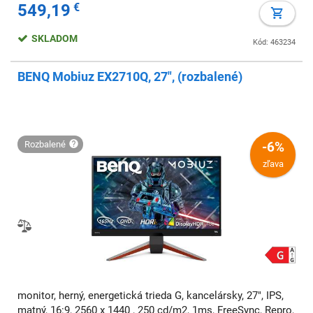
549,19
€
SKLADOM
Kód: 463234
BENQ Mobiuz EX2710Q, 27", (rozbalené)
rozbalené
-6%
zľava
monitor, herný, energetická trieda G, kancelársky, 27", IPS,
matný, 16:9, 2560 x 1440 , 250 cd/m2, 1ms, FreeSync, Repro,