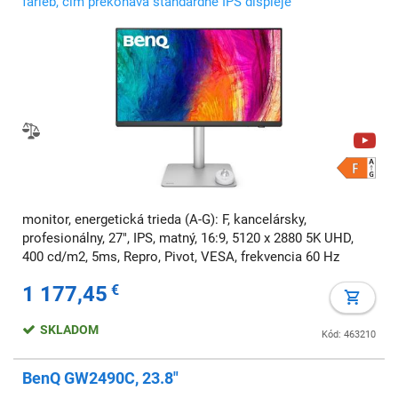
farieb, čím prekonáva štandardné IPS displeje
monitor, energetická trieda (A-G): F, kancelársky,
profesionálny, 27", IPS, matný, 16:9, 5120 x 2880 5K UHD,
400 cd/m2, 5ms, Repro, Pivot, VESA, frekvencia 60 Hz
1 177,45
€
SKLADOM
Kód: 463210
BenQ GW2490C, 23.8"