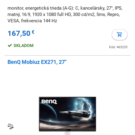
monitor, energetická trieda (A-G): C, kancelársky, 27", IPS,
matný, 16:9, 1920 x 1080 full HD, 300 cd/m2, 5ms, Repro,
VESA, frekvencia 144 Hz
167,50
€
SKLADOM
Kód: 463233
BenQ Mobiuz EX271, 27"