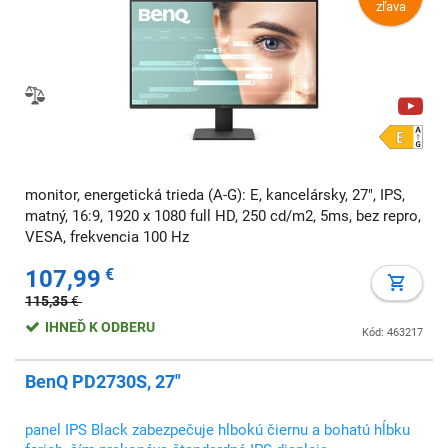
zľava
monitor, energetická trieda (A-G): E, kancelársky, 27", IPS,
matný, 16:9, 1920 x 1080 full HD, 250 cd/m2, 5ms, bez repro,
VESA, frekvencia 100 Hz
107,99
€
115,35
€
IHNEĎ K ODBERU
Kód: 463217
BenQ PD2730S, 27"
panel IPS Black zabezpečuje hlbokú čiernu a bohatú hĺbku