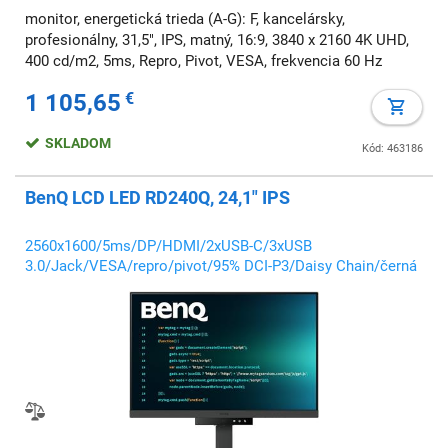
monitor, energetická trieda (A-G): F, kancelársky,
profesionálny, 31,5", IPS, matný, 16:9, 3840 x 2160 4K UHD,
400 cd/m2, 5ms, Repro, Pivot, VESA, frekvencia 60 Hz
1 105,65
€
SKLADOM
Kód: 463186
BenQ LCD LED RD240Q, 24,1" IPS
2560x1600/5ms/DP/HDMI/2xUSB-C/3xUSB
3.0/Jack/VESA/repro/pivot/95% DCI-P3/Daisy Chain/černá