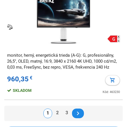
monitor, herný, energetická trieda (A-G): G, profesionálny,
26,5", OLED, matný, 16:9, 3840 x 2160 4K UHD, 1000 cd/m2,
0,03 ms, FreeSync, bez repro, VESA, frekvencia 240 Hz
960,35
€
SKLADOM
Kód: 463230
2
3
1