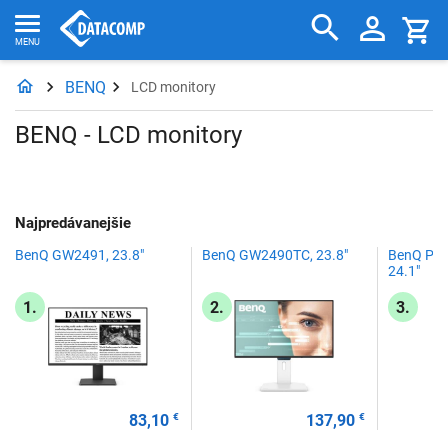
BENQ
LCD monitory
BENQ - LCD monitory
Najpredávanejšie
BenQ GW2491, 23.8"
BenQ GW2490TC, 23.8"
BenQ Ph
24.1"
1.
2.
3.
83,10
€
137,90
€