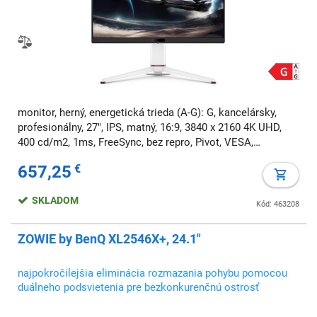
monitor, herný, energetická trieda (A-G): G, kancelársky,
profesionálny, 27", IPS, matný, 16:9, 3840 x 2160 4K UHD,
400 cd/m2, 1ms, FreeSync, bez repro, Pivot, VESA,
frekvencia 165 Hz
657,25
€
SKLADOM
Kód: 463208
ZOWIE by BenQ XL2546X+, 24.1"
najpokročilejšia eliminácia rozmazania pohybu pomocou
duálneho podsvietenia pre bezkonkurenčnú ostrosť