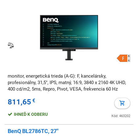
monitor, energetická trieda (A-G): F, kancelársky,
profesionálny, 31,5", IPS, matný, 16:9, 3840 x 2160 4K UHD,
400 cd/m2, 5ms, Repro, Pivot, VESA, frekvencia 60 Hz
811,65
€
IHNEĎ K ODBERU
Kód: 463202
BenQ BL2786TC, 27"