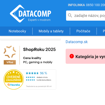
INFOLINKA
0850 100 20
Notebooky
Mobily a tablety
Počítače
P
Datacomp.sk
Kategória je vy