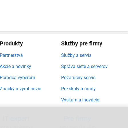
Produkty
Služby pre firmy
Partnerstvá
Služby a servis
Akcie a novinky
Správa siete a serverov
Poradca výberom
Pozáručny servis
Značky a výrobcovia
Pre školy a úrady
Výskum a inovácie
IT expert
Pre firmy
servis, poradenstvo,
kompletné IT služby