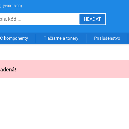
0
(9:00-18:00)
HĽADAŤ
C komponenty
Tlačiarne a tonery
Príslušenstvo
radená!