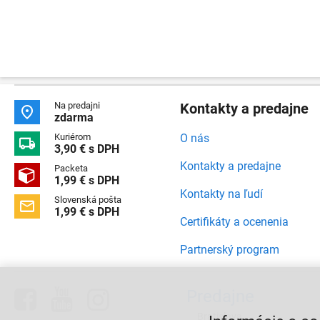
Na predajni
Kontakty a predajne

zdarma
Kuriérom
O nás

3,90 € s DPH
Kontakty a predajne
Packeta

1,99 € s DPH
Kontakty na ľudí
Slovenská pošta

1,99 € s DPH
Certifikáty a ocenenia
Partnerský program



Predajne
Bratislava,