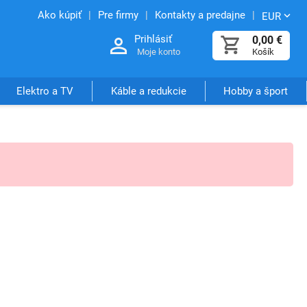
Ako kúpiť
Pre firmy
Kontakty a predajne
EUR
Prihlásiť
0,00
€
Moje konto
Košík
Elektro a TV
Káble a redukcie
Hobby a šport