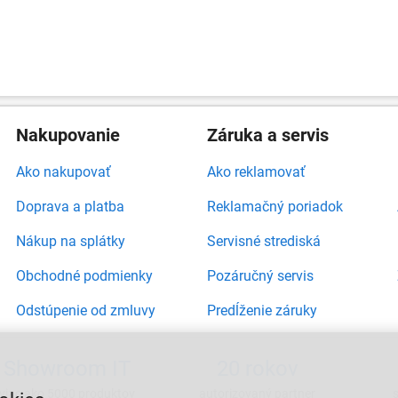
Nakupovanie
Záruka a servis
Ako nakupovať
Ako reklamovať
Doprava a platba
Reklamačný poriadok
Nákup na splátky
Servisné strediská
Obchodné podmienky
Pozáručný servis
Odstúpenie od zmluvy
Predĺženie záruky
Showroom IT
20 rokov
viac ako 5000 produktov
autorizovaný partner