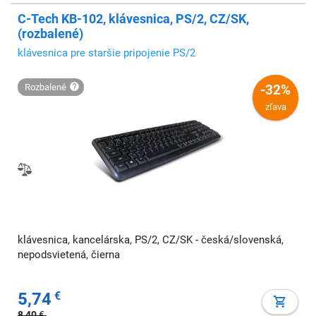
C-Tech KB-102, klávesnica, PS/2, CZ/SK,
(rozbalené)
klávesnica pre staršie pripojenie PS/2
rozbalené
-32%
zľava
klávesnica, kancelárska, PS/2, CZ/SK - česká/slovenská,
nepodsvietená, čierna
5,74
€
8,40
€