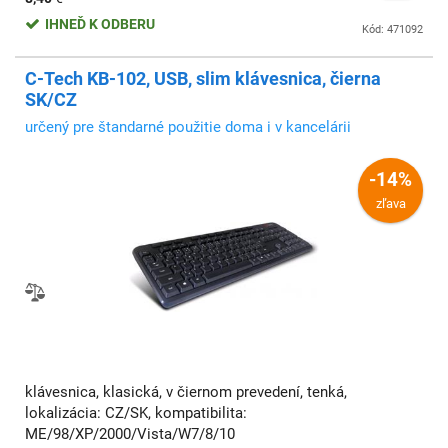
IHNEĎ K ODBERU
Kód: 471092
C-Tech KB-102, USB, slim klávesnica, čierna
SK/CZ
určený pre štandarné použitie doma i v kancelárii
-14%
zľava
klávesnica, klasická, v čiernom prevedení, tenká,
lokalizácia: CZ/SK, kompatibilita:
ME/98/XP/2000/Vista/W7/8/10