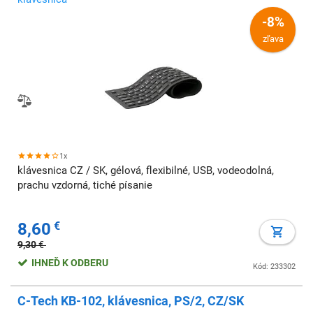
-8%
zľava
1x
klávesnica CZ / SK, gélová, flexibilné, USB, vodeodolná,
prachu vzdorná, tiché písanie
8,60
€
9,30
€
IHNEĎ K ODBERU
Kód: 233302
C-Tech KB-102, klávesnica, PS/2, CZ/SK