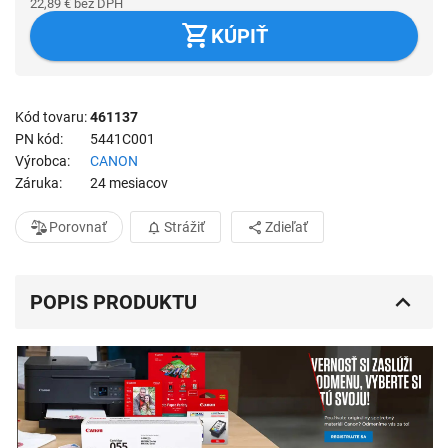
22,89
€
bez DPH
KÚPIŤ
Kód tovaru
461137
PN kód
5441C001
Výrobca
CANON
Záruka
24 mesiacov
Porovnať
Strážiť
Zdieľať
POPIS PRODUKTU