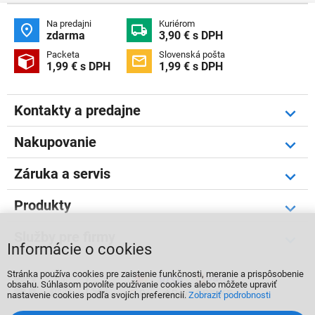
Na predajni
Kuriérom


zdarma
3,90 € s DPH
Packeta
Slovenská pošta


1,99 € s DPH
1,99 € s DPH
Kontakty a predajne
Nakupovanie
Záruka a servis
Produkty
Služby pre firmy
Informácie o cookies
Stránka používa cookies pre zaistenie funkčnosti, meranie a prispôsobenie



obsahu. Súhlasom povolíte používanie cookies alebo môžete upraviť
nastavenie cookies podľa svojích preferencií.
Zobraziť podrobnosti