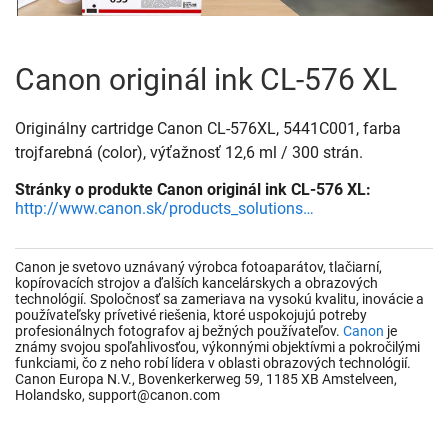
Canon originál ink CL-576 XL
Originálny cartridge Canon CL-576XL, 5441C001, farba
trojfarebná (color), výťažnosť 12,6 ml / 300 strán.
Stránky o produkte Canon originál ink CL-576 XL:
http://www.canon.sk/products_solutions/index.aspx
Canon je svetovo uznávaný výrobca fotoaparátov, tlačiarní,
kopírovacích strojov a ďalších kancelárskych a obrazových
technológií. Spoločnosť sa zameriava na vysokú kvalitu, inovácie a
používateľsky prívetivé riešenia, ktoré uspokojujú potreby
profesionálnych fotografov aj bežných používateľov.
Canon
je
známy svojou spoľahlivosťou, výkonnými objektívmi a pokročilými
funkciami, čo z neho robí lídera v oblasti obrazových technológií.
Canon Europa N.V., Bovenkerkerweg 59, 1185 XB Amstelveen,
Holandsko, support@canon.com