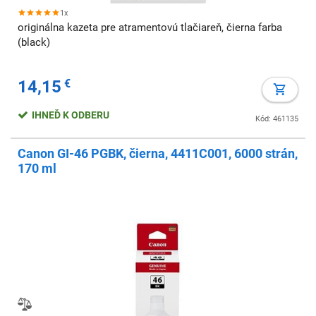
1x
originálna kazeta pre atramentovú tlačiareň, čierna farba
(black)
14,15
€
IHNEĎ K ODBERU
Kód: 461135
Canon GI-46 PGBK, čierna, 4411C001, 6000 strán,
170 ml