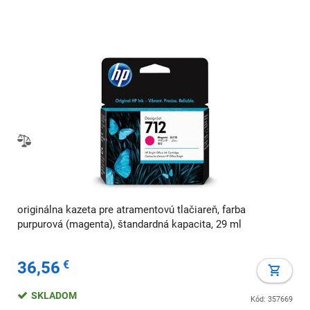
originálna kazeta pre atramentovú tlačiareň, farba
purpurová (magenta), štandardná kapacita, 29 ml
36,56
€
SKLADOM
Kód: 357669