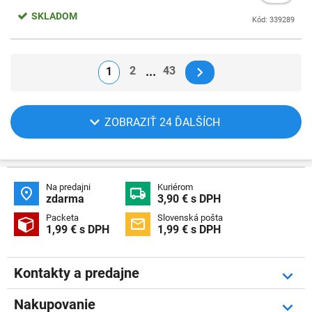
SKLADOM
Kód: 339289
2
43
1
ZOBRAZIŤ 24 ĎALŠÍCH
Na predajni
Kuriérom


zdarma
3,90 € s DPH
Packeta
Slovenská pošta


1,99 € s DPH
1,99 € s DPH
Kontakty a predajne
Nakupovanie