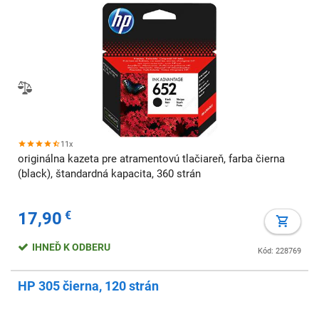
11x
originálna kazeta pre atramentovú tlačiareň, farba čierna
(black), štandardná kapacita, 360 strán
17,90
€
IHNEĎ K ODBERU
Kód: 228769
HP 305 čierna, 120 strán