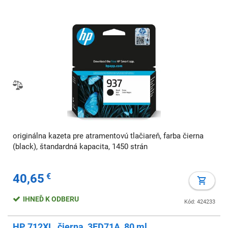
originálna kazeta pre atramentovú tlačiareň, farba čierna
(black), štandardná kapacita, 1450 strán
40,65
€
IHNEĎ K ODBERU
Kód: 424233
HP 712XL, čierna, 3ED71A, 80 ml