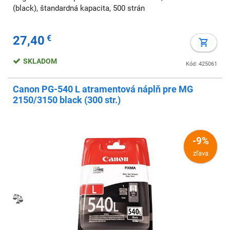
(black), štandardná kapacita, 500 strán
27,40
€
SKLADOM
Kód: 425061
Canon PG-540 L atramentová náplň pre MG
2150/3150 black (300 str.)
-9%
zľava