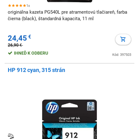
1x
originálna kazeta PG540L pre atramentovú tlačiareň, farba
čierna (black), štandardná kapacita, 11 ml
24,45
€
26,90
€
IHNEĎ K ODBERU
Kód: 397503
HP 912 cyan, 315 strán