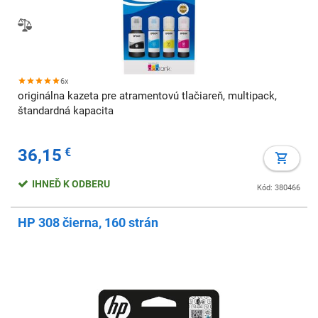
6x
originálna kazeta pre atramentovú tlačiareň, multipack,
štandardná kapacita
36,15
€
IHNEĎ K ODBERU
Kód: 380466
HP 308 čierna, 160 strán