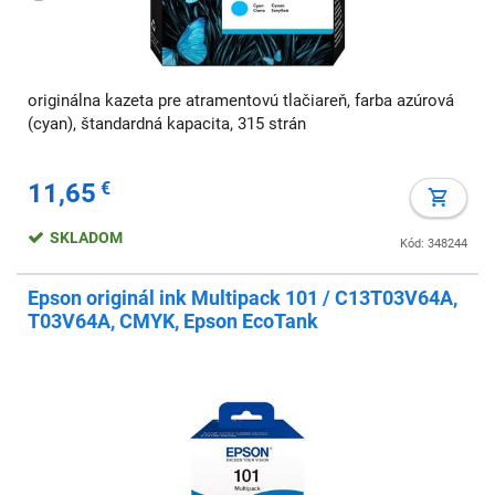
originálna kazeta pre atramentovú tlačiareň, farba azúrová
(cyan), štandardná kapacita, 315 strán
11,65
€
SKLADOM
Kód: 348244
Epson originál ink Multipack 101 / C13T03V64A,
T03V64A, CMYK, Epson EcoTank