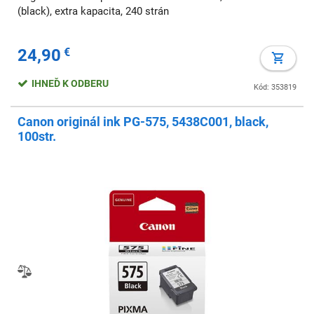
(black), extra kapacita, 240 strán
24,90
€
IHNEĎ K ODBERU
Kód: 353819
Canon originál ink PG-575, 5438C001, black,
100str.