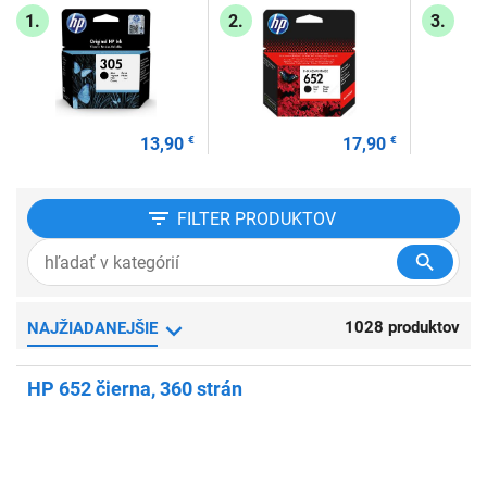
1.
2.
3.
13,90
€
17,90
€
FILTER
PRODUKTOV
1028 produktov
NAJŽIADANEJŠIE
HP 652 čierna, 360 strán