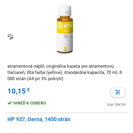
atramentová náplň, originálna kazeta pre atramentovú
tlačiareň, žltá farba (yellow), štandardná kapacita, 70 ml, 8
000 strán (A4 pri 5% pokrytí)
10,15
€
IHNEĎ K ODBERU
Kód: 284195
HP 937, čierna, 1450 strán