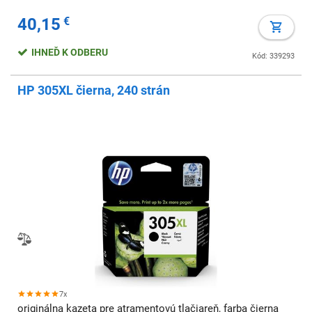
40,15
€
IHNEĎ K ODBERU
Kód: 339293
HP 305XL čierna, 240 strán
7x
originálna kazeta pre atramentovú tlačiareň, farba čierna