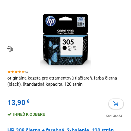
5x
originálna kazeta pre atramentovú tlačiareň, farba čierna
(black), štandardná kapacita, 120 strán
13,90
€
IHNEĎ K ODBERU
Kód: 364831
HP 308 čierna + farebná, 2-balenie, 120 strán