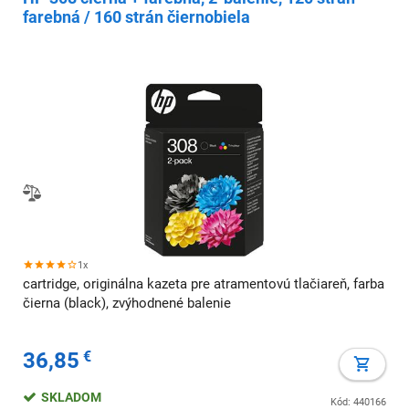
farebná / 160 strán čiernobiela
1x
cartridge, originálna kazeta pre atramentovú tlačiareň, farba
čierna (black), zvýhodnené balenie
36,85
€
SKLADOM
Kód: 440166