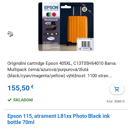
Originální cartridge Epson 405XL, C13T05H64010 Barva:
Multipack černá/azurová/purpurová/žlutá
(black/cyan/magenta/yellow) výtěžnost: 1100 stran.
Kompatibilní zařízení: WorkForce WF-7835DTWF WorkFor
155,50
€
SKLADOM
Kód: 368815
Epson 115, atrament L81xx Photo Black ink
bottle 70ml