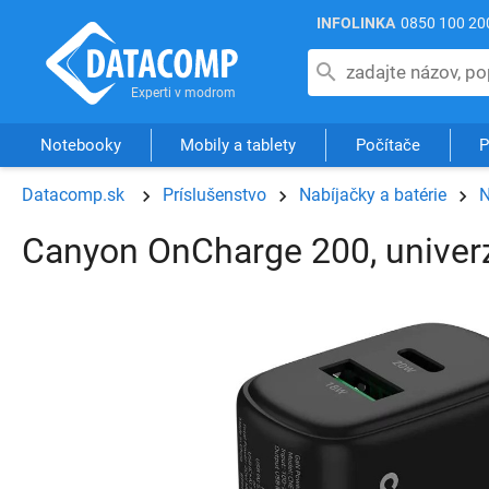
INFOLINKA
0850 100 20
Notebooky
Mobily a tablety
Počítače
P
Datacomp.sk
Príslušenstvo
Nabíjačky a batérie
N
Canyon OnCharge 200, univerz