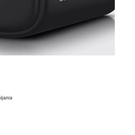
íjania