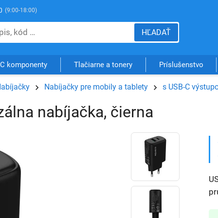
0
(9:00-18:00)
HĽADAŤ
C komponenty
Tlačiarne a tonery
Príslušenstvo
abíjačky
Nabíjačky pre mobily a tablety
s USB-C výstup
álna nabíjačka, čierna
US
pr