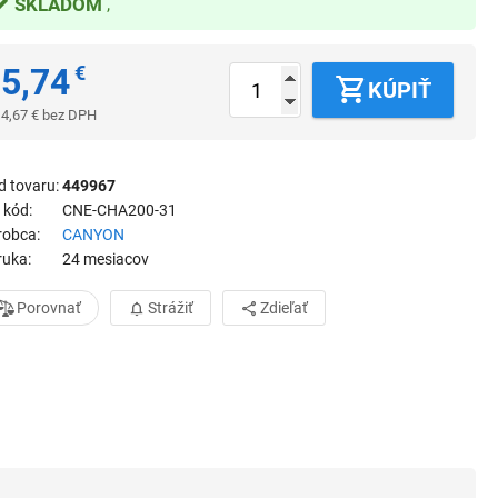
SKLADOM
5,74
€
KÚPIŤ
4,67
€
bez DPH
d tovaru
449967
 kód
CNE-CHA200-31
robca
CANYON
ruka
24 mesiacov
Porovnať
Strážiť
Zdieľať