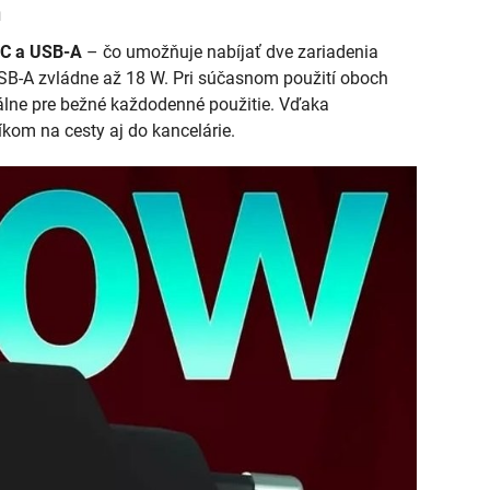
n
-C a USB-A
– čo umožňuje nabíjať dve zariadenia
 USB-A zvládne až 18 W. Pri súčasnom použití oboch
eálne pre bežné každodenné použitie. Vďaka
kom na cesty aj do kancelárie.