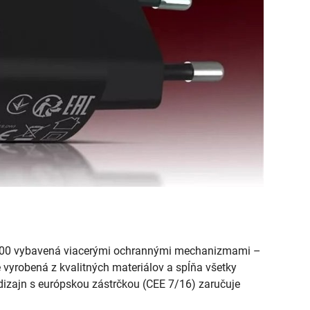
e 200 vybavená viacerými ochrannými mechanizmami –
e vyrobená z kvalitných materiálov a spĺňa všetky
dizajn s európskou zástrčkou (CEE 7/16) zaručuje