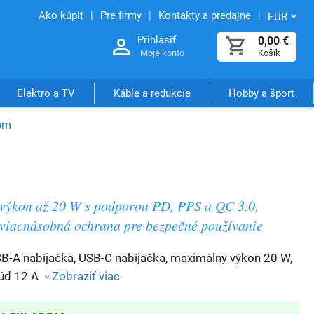
Ako kúpiť
Pre firmy
Kontakty a predajne
EUR
Prihlásiť
0,00
€
Moje konto
Košík
Elektro a TV
Káble a redukcie
Hobby a šport
om
výkon až 20 W s podporou PD, PPS a QC 3.0,
viacnásobná ochrana pre bezpečné používanie
B-A nabíjačka, USB-C nabíjačka, maximálny výkon 20 W,
úd 12 A
Zobraziť viac