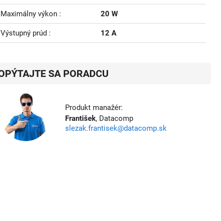
Maximálny výkon
20 W
Výstupný prúd
12 A
OPÝTAJTE SA PORADCU
Produkt manažér:
František
, Datacomp
slezak.frantisek@datacomp.sk